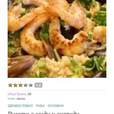
3.0
Общо Време:
30
Ниво:
лесно
ЗДРАВОСЛОВНО
РИБА
ОСНОВНИ
Ризото с миди и скариди