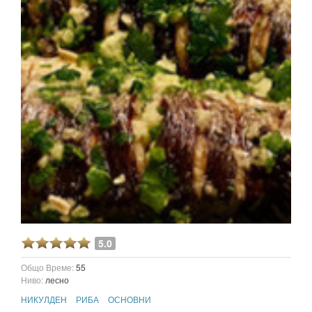
5.0
Общо Време:
55
Ниво:
лесно
НИКУЛДЕН
РИБА
ОСНОВНИ