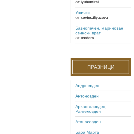
от
lyubomiral
Ушички
от
sevinc.iliyazova
Бавнопечен, маринован
свински врат
от
teodora
ПРАЗНИЦИ
Андреевден
Антоновден
Архангеловден,
Рангеловден
Атанасовден
Баба Марта