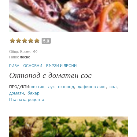
5.0
Общо Време:
60
Ниво:
лесно
РИБА
ОСНОВНИ
БЪРЗИ И ЛЕСНИ
Октопод с доматен сос
зехтин
,
лук
,
октопод
,
дафинов лист
,
сол
,
ПРОДУКТИ:
домати
,
бахар
Пълната рецепта
.