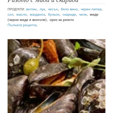
зехтин
,
лук
,
чесън
,
бяло вино
,
черен пипер
,
ПРОДУКТИ:
сол
,
масло
,
магданоз
,
бульон
,
скариди
,
чили
, миди
(черни миди и вонголе), ориз за ризото
Пълната рецепта
.