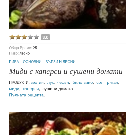
3.0
Общо Време:
25
Ниво:
лесно
РИБА
ОСНОВНИ
БЪРЗИ И ЛЕСНИ
Миди с каперси и сушени домати
зехтин
,
лук
,
чесън
,
бяло вино
,
сол
,
риган
,
ПРОДУКТИ:
миди
,
каперси
, сушени домата
Пълната рецепта
.