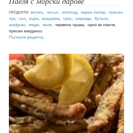
Паеля с морски дарове
зехтин
,
чесън
,
октопод
,
черен пипер
,
пресен
ПРОДУКТИ:
лук
,
сол
,
къри
,
мащерка
,
грах
,
скариди
,
бульон
,
шафран
,
миди
,
чили
, червена чушка, ориз за паеля,
пресен магданоз
Пълната рецепта
.