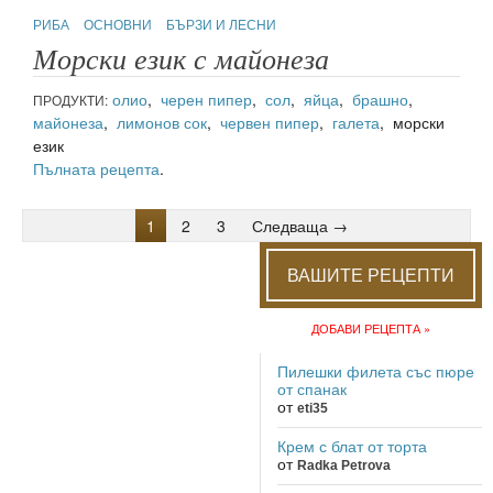
РИБА
ОСНОВНИ
БЪРЗИ И ЛЕСНИ
Морски език с майонеза
олио
,
черен пипер
,
сол
,
яйца
,
брашно
,
ПРОДУКТИ:
майонеза
,
лимонов сок
,
червен пипер
,
галета
, морски
език
Пълната рецепта
.
1
2
3
Следваща →
ВАШИТЕ РЕЦЕПТИ
ДОБАВИ РЕЦЕПТА »
Пилешки филета със пюре
от спанак
от
eti35
Крем с блат от торта
от
Radka Petrova