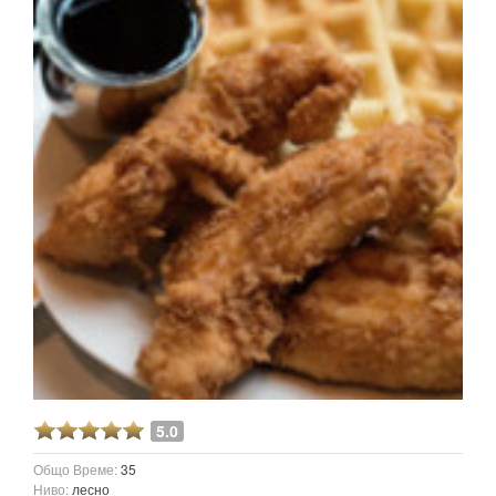
5.0
Общо Време:
35
Ниво:
лесно