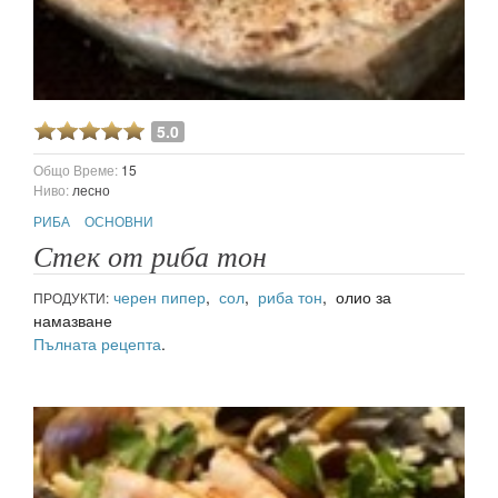
5.0
Общо Време:
15
Ниво:
лесно
РИБА
ОСНОВНИ
Стек от риба тон
черен пипер
,
сол
,
риба тон
, олио за
ПРОДУКТИ:
намазване
Пълната рецепта
.