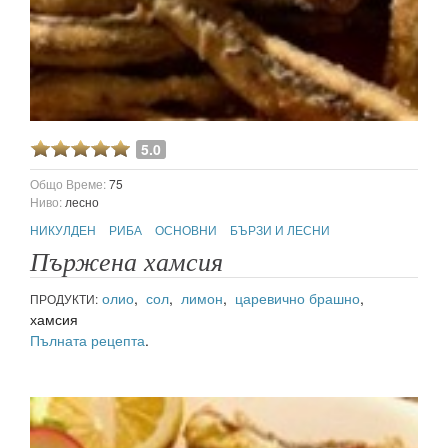
5.0
Общо Време:
75
Ниво:
лесно
НИКУЛДЕН
РИБА
ОСНОВНИ
БЪРЗИ И ЛЕСНИ
Пържена хамсия
олио
,
сол
,
лимон
,
царевично брашно
,
ПРОДУКТИ:
хамсия
Пълната рецепта
.