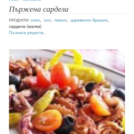
Пържена сардела
олио
,
сол
,
лимон
,
царевично брашно
,
ПРОДУКТИ:
сардела (малка)
Пълната рецепта
.