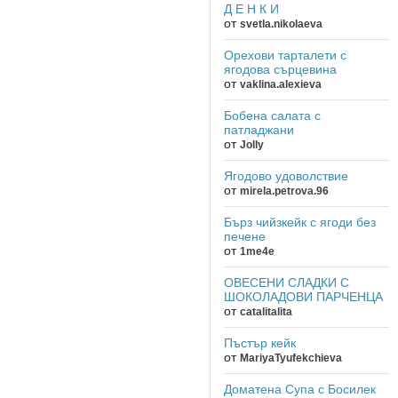
Д Е Н К И
от
svetla.nikolaeva
Орехови тарталети с
ягодова сърцевина
от
vaklina.alexieva
Бобена салата с
патладжани
от
Jolly
Ягодово удоволствие
от
mirela.petrova.96
Бърз чийзкейк с ягоди без
печене
от
1me4e
ОВЕСЕНИ СЛАДКИ С
ШОКОЛАДОВИ ПАРЧЕНЦА
от
catalitalita
Пъстър кейк
от
MariyaTyufekchieva
Доматена Супа с Босилек