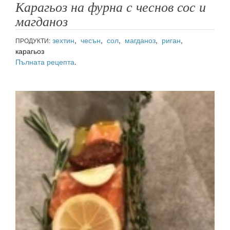
Карагьоз на фурна с чеснов сос и
магданоз
зехтин
,
чесън
,
сол
,
магданоз
,
риган
,
ПРОДУКТИ:
карагьоз
Пълната рецепта
.