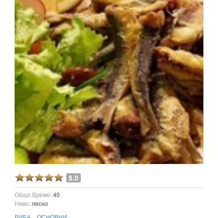
5.0
Общо Време:
40
Ниво:
лесно
РИБА
ОСНОВНИ