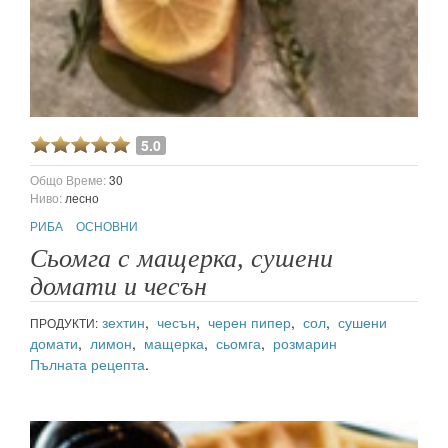
5.0
Общо Време:
30
Ниво:
лесно
РИБА
ОСНОВНИ
Сьомга с мащерка, сушени
домати и чесън
зехтин
,
чесън
,
черен пипер
,
сол
,
сушени
ПРОДУКТИ:
домати
,
лимон
,
мащерка
,
сьомга
,
розмарин
Пълната рецепта
.