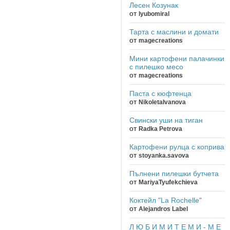
Лесен Козунак
от
lyubomiral
Тарта с маслини и домати
от
magecreations
Мини картофени палачинки
с пилешко месо
от
magecreations
Паста с кюфтенца
от
NikoletaIvanova
Свински уши на тиган
от
Radka Petrova
Картофени рулца с коприва
от
stoyanka.savova
Пълнени пилешки бутчета
от
MariyaTyufekchieva
Коктейл "La Rochelle"
от
Alejandros Label
Л Ю Б И М И Т Е М И - М Е