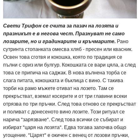
Свети Трифон се счита за пазач на лозята и
празникът е в негова чест. Празнуват не само
лозарите, но и градинарите и кръчмарите.
Рано
сутринта стопанката омесва хляб - пресен или квасник.
Освен това сготвя и кокошка, която по традиция се
пълни с ориз или булгур. Кокошката се вари цяла, а след
това се припича на саджак. В нова вълнена торба се
слага питата, кокошката и бъклица с вино. С такива
торби на рамо мъжете отиват на лозето. Там се
прекръстват, вземат косерите и от три главини всеки
отрязва по три пръчки. След това отново се прекръстват
и поливат с донесеното вино лозите. Този ритуал се
нарича "зарязване". След това всички се събират и
избират "царя на лозята". Едва тогава започва общо
угощение. "Царят" е окичен с венец от лозови пръчки,