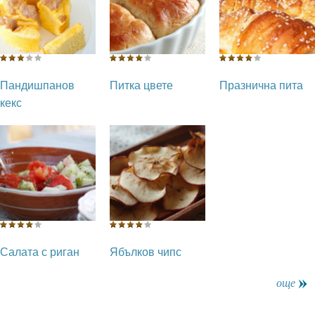
Пандишпанов
Питка цвете
Празнична пита
кекс
Салата с риган
Ябълков чипс
още