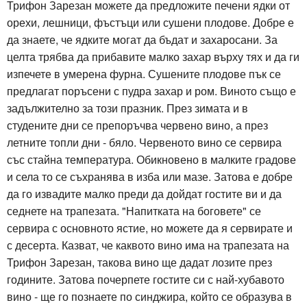
Трифон Зарезан можете да предложите печени ядки от
орехи, лешници, фъстъци или сушени плодове. Добре е
да знаете, че ядките могат да бъдат и захаросани. За
целта трябва да прибавите малко захар върху тях и да ги
изпечете в умерена фурна. Сушените плодове пък се
предлагат поръсени с пудра захар и ром. Виното също е
задължително за този празник. През зимата и в
студените дни се препоръчва червено вино, а през
летните топли дни - бяло. Червеното вино се сервира
със стайна температура. Обикновено в малките градове
и села то се съхранява в изба или мазе. Затова е добре
да го извадите малко преди да дойдат гостите ви и да
седнете на трапезата. "Напитката на боговете" се
сервира с основното ястие, но можете да я сервирате и
с десерта. Казват, че каквото вино има на трапезата на
Трифон Зарезан, такова вино ще дадат лозите през
годините. Затова почерпете гостите си с най-хубавото
вино - ще го познаете по синджира, който се образува в