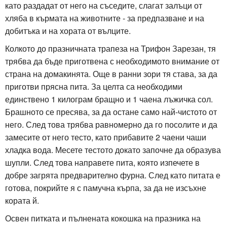
като раздадат от него на съседите, слагат залъци от
хляба в кърмата на животните - за предпазване и на
добитъка и на хората от вълците.
Колкото до празничната трапеза на Трифон Зарезан, тя
трябва да бъде приготвена с необходимото внимание от
страна на домакинята. Още в ранни зори тя става, за да
приготви прясна пита. За целта са необходими
единствено 1 килограм бращно и 1 чаена лъжичка сол.
Брашното се пресява, за да остане само най-чистото от
него. След това трябва равномерно да го посолите и да
замесите от него тесто, като прибавите 2 чаени чаши
хладка вода. Месете тестото докато започне да образува
шупли. След това направете пита, която изпечете в
добре загрята предварително фурна. След като питата е
готова, покрийте я с памучна кърпа, за да не изсъхне
кората й.
Освен питката и пълнената кокошка на празника на