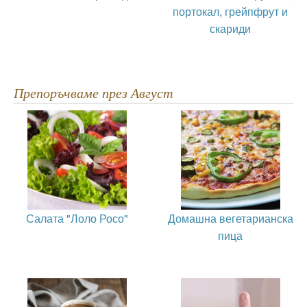
портокал, грейпфрут и
скариди
Препоръчваме през Август
Салата "Лоло Росо"
Домашна вегетарианска
пица