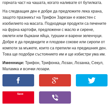
горната част на чашата, когато наливате от бутилката.
На следващия ден е добре да предложите лека храна,
защото празникът на Трифон Зарезан е известен с
изобилието на масата. Подходящи продукти са печените
на фурна картофи, предложени с масло и сирене,
омлети или бъркани яйца, туршии и варени зеленчуци.
Добре е да предвидите и плодови сокове или сиропи от
компоти за мъжете, които са препили на предишния ден.
Това ще подобри състоянието им и ще избистри ума им.
Именници:
Трифон, Трифонка, Лозан, Лозанка, Секул,
Маламка и всички лозари.
Save