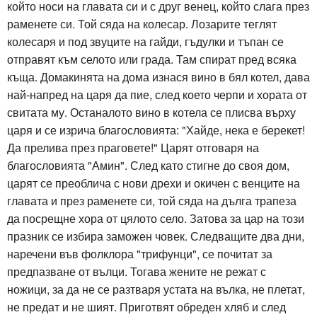
който носи на главата си и с друг венец, който слага през
раменете си. Той сяда на колесар. Лозарите теглят
колесаря и под звуците на гайди, гъдулки и тъпан се
отправят към селото или града. Там спират пред всяка
къща. Домакинята на дома изнася вино в бял котел, дава
най-напред на царя да пие, след което черпи и хората от
свитата му. Останалото вино в котела се плисва върху
царя и се изрича благословията: "Хайде, нека е берекет!
Да прелива през праговете!" Царят отговаря на
благословията "Амин". След като стигне до своя дом,
царят се преоблича с нови дрехи и окичен с венците на
главата и през раменете си, той сяда на дълга трапеза
да посрещне хора от цялото село. Затова за цар на този
празник се избира заможен човек. Следващите два дни,
наречени във фолклора "трифунци", се почитат за
предпазване от вълци. Тогава жените не режат с
ножици, за да не се разтваря устата на вълка, не плетат,
не предат и не шият. Приготвят обреден хляб и след