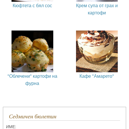
Кюфтета с бял сос
Крем супа от грах и
картофи
"Облечени" картофи на
Кафе "Амарето"
фурна
Седмичен бюлетин
ИМЕ: