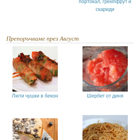
портокал, грейпфрут и
скариди
Препоръчваме през Август
Люти чушки в бекон
Шербет от диня