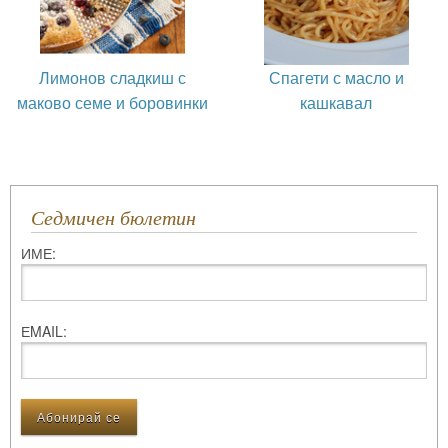
Лимонов сладкиш с
Спагети с масло и
маково семе и боровинки
кашкавал
Седмичен бюлетин
ИМЕ:
ЕMAIL: