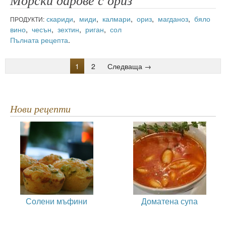
Морски дарове с ориз
скариди
,
миди
,
калмари
,
ориз
,
магданоз
,
бяло
ПРОДУКТИ:
вино
,
чесън
,
зехтин
,
риган
,
сол
Пълната рецепта
.
1
2
Следваща →
Нови рецепти
Солени мъфини
Доматена супа