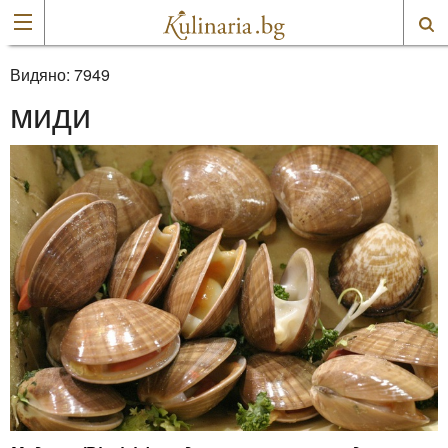
Видяно:
7949
миди