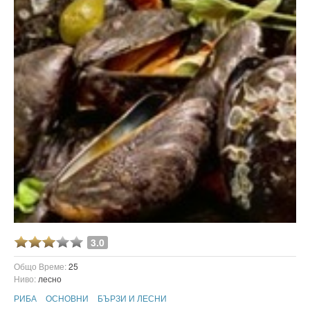
3.0
Общо Време:
25
Ниво:
лесно
РИБА
ОСНОВНИ
БЪРЗИ И ЛЕСНИ