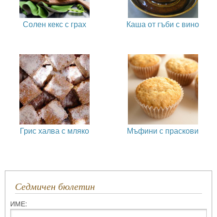
Солен кекс с грах
Каша от гъби с вино
Грис халва с мляко
Мъфини с праскови
Седмичен бюлетин
ИМЕ: