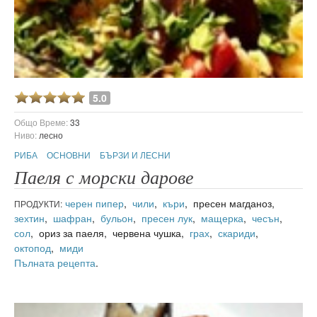
5.0
Общо Време:
33
Ниво:
лесно
РИБА
ОСНОВНИ
БЪРЗИ И ЛЕСНИ
Паеля с морски дарове
черен пипер
,
чили
,
къри
, пресен магданоз,
ПРОДУКТИ:
зехтин
,
шафран
,
бульон
,
пресен лук
,
мащерка
,
чесън
,
сол
, ориз за паеля, червена чушка,
грах
,
скариди
,
октопод
,
миди
Пълната рецепта
.