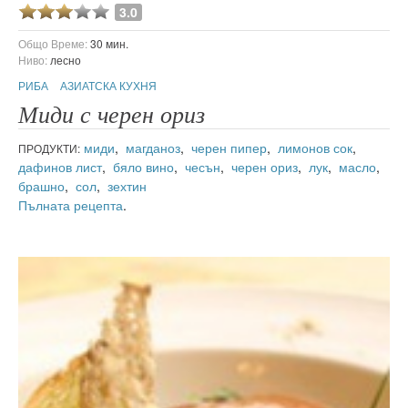
3.0
Общо Време:
30 мин.
Ниво:
лесно
РИБА
АЗИАТСКА КУХНЯ
Миди с черен ориз
миди
,
магданоз
,
черен пипер
,
лимонов сок
,
ПРОДУКТИ:
дафинов лист
,
бяло вино
,
чесън
,
черен ориз
,
лук
,
масло
,
брашно
,
сол
,
зехтин
Пълната рецепта
.