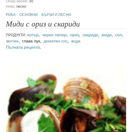
Общо Време:
30
Ниво:
лесно
РИБА
ОСНОВНИ
БЪРЗИ И ЛЕСНИ
Миди с ориз и скариди
копър
,
черен пипер
,
ориз
,
скариди
,
миди
,
сол
,
ПРОДУКТИ:
зехтин
, глава лук,
доматен сос
,
вода
Пълната рецепта
.