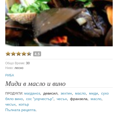
4.5
Общо Време:
30
Ниво:
лесно
РИБА
Миди в масло и вино
магданоз
, девисил,
зехтин
,
масло
,
миди
,
сухо
ПРОДУКТИ:
бяло вино
,
сос "уорчестър"
,
чесън
, франзела,
масло
,
чесън
,
копър
Пълната рецепта
.