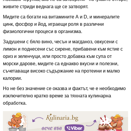
живите стриди веднага ще се затворят.
Мидите са богати на витамините А и D, и минералите
цинк, фосфор и йод, играещи роля в различни
физиологични процеси в организма.
Задушени с бяло вино, чесън и магданоз, овкусени с
лимон и поднесени със сирене, прибавени към ястие с
ориз и зеленчуци, или просто добавка към супа от
морски дарове, мидите са еднакво вкусни и полезни,
съчетаващи високо съдържание на протеини и малко
калории.
Но не без значение се оказва и фактът, че е необходимо
изключително кратко време за тяхната кулинарна
обработка.