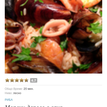
4.7
Общо Време:
20 мин.
Ниво:
лесно
РИБА