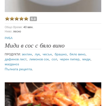
5.0
Общо Време:
40 мин.
Ниво:
лесно
РИБА
Миди в сос с бяло вино
зехтин
,
лук
,
чесън
,
брашно
,
бяло вино
,
ПРОДУКТИ:
дафинов лист
,
лимонов сок
,
сол
,
черен пипер
,
миди
,
магданоз
Пълната рецепта
.