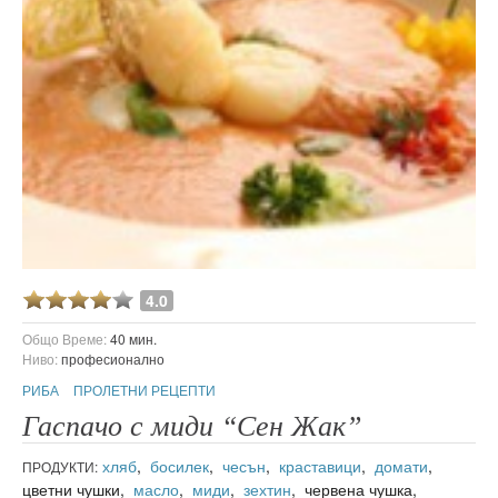
4.0
Общо Време:
40 мин.
Ниво:
професионално
РИБА
ПРОЛЕТНИ РЕЦЕПТИ
Гаспачо с миди “Сен Жак”
хляб
,
босилек
,
чесън
,
краставици
,
домати
,
ПРОДУКТИ:
цветни чушки,
масло
,
миди
,
зехтин
, червена чушка,