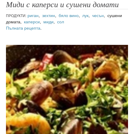
Миди с каперси и сушени домати
риган
,
зехтин
,
бяло вино
,
лук
,
чесън
, сушени
ПРОДУКТИ:
домата,
каперси
,
миди
,
сол
Пълната рецепта
.