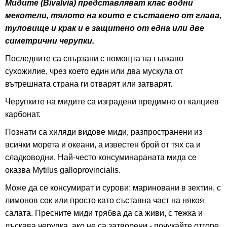
Мидите (Bivalvia) представляват клас водни
мекотели, тялото на които е съставено от глава,
туловище и крак и е защитено от една или две
симетрични черупки.
Последните са свързани с помощта на гъвкаво
сухожилие, чрез което един или два мускула от
вътрешната страна ги отварят или затварят.
Черупките на мидите са изградени предимно от калциев
карбонат.
Познати са хиляди видове миди, разпространени из
всички морета и океани, а известен брой от тях са и
сладководни. Най-често консуминараната мида се
оказва Mytilus galloprovincialis.
Може да се консумират и сурови: мариновани в зехтин, с
лимонов сок или просто като съставна част на някоя
салата. Пресните миди трябва да са живи, с тежка и
лъскава черупка, ако не са затворени - почукайте отгоре,