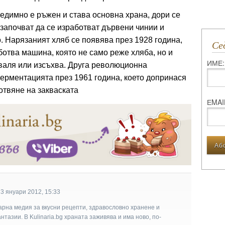
едимно е ръжен и става основна храна, дори се
 започват да се изработват дървени чинии и
. Нарязаният хляб се появява през 1928 година,
С
отва машина, която не само реже хляба, но и
ИМЕ:
азваля или изсъхва. Друга революционна
ерментацията през 1961 година, което допринася
отвяне на закваската
ЕMAI
3 януари 2012, 15:33
арна медия за вкусни рецепти, здравословно хранене и
тазии. В Kulinaria.bg храната заживява и има ново, по-