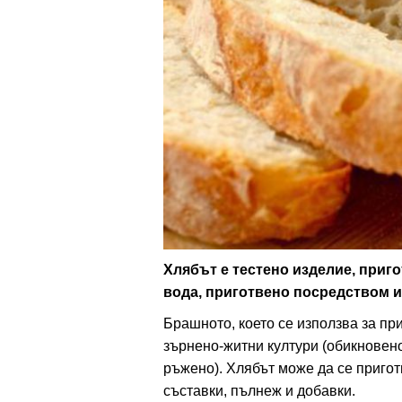
ти
зона
кти
ици
е рецепти
и рецепта
Хлябът е тестено изделие, приг
вода, приготвено посредством и
ия
Брашното, което се използва за при
ловно
зърнено-житни култури (обикновен
ръжено). Хлябът може да се пригот
ти
съставки, пълнеж и добавки.