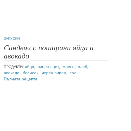
ЗАКУСКИ
Сандвич с поширани яйца и
авокадо
яйца
,
винен оцет
,
масло
,
хляб
,
ПРОДУКТИ:
авокадо
,
босилек
,
черен пипер
,
сол
Пълната рецепта
.