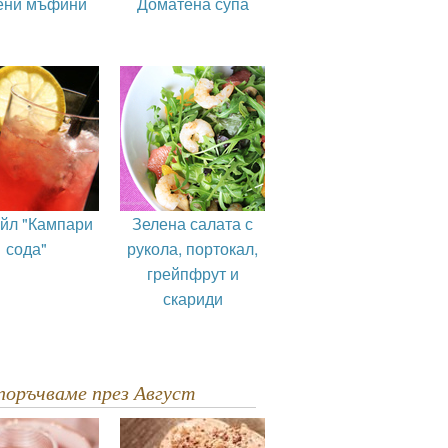
ени мъфини
Доматена супа
ейл "Кампари
Зелена салата с
сода"
рукола, портокал,
грейпфрут и
скариди
епоръчваме през Август