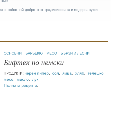
твие.
ася с любов най-доброто от традиционната и модерна кухня!
ОСНОВНИ
БАРБЕКЮ
МЕСО
БЪРЗИ И ЛЕСНИ
Бифтек по немски
черен пипер
,
сол
,
яйца
,
хляб
,
телешко
ПРОДУКТИ:
месо
,
масло
,
лук
Пълната рецепта
.