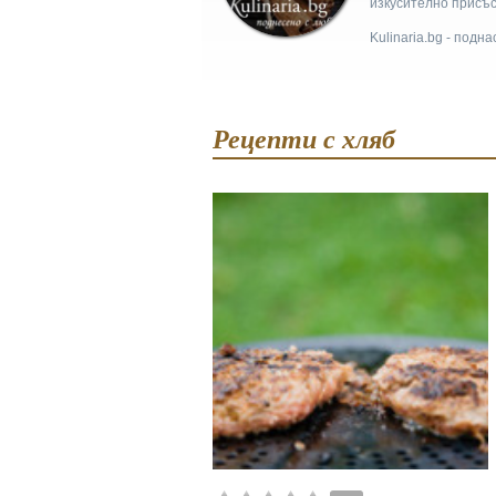
изкусително присъс
Kulinaria.bg - подн
Рецепти с хляб