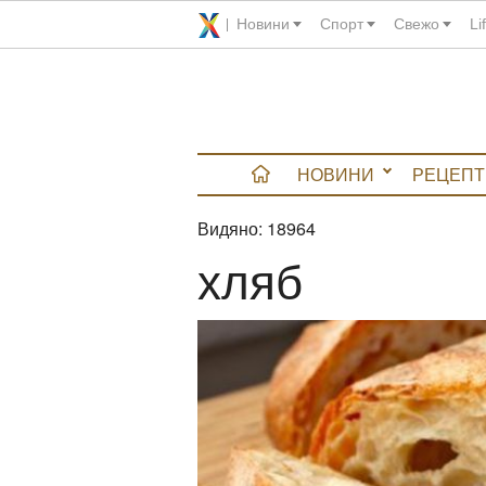
Новини
Спорт
Свежо
Li
НОВИНИ
РЕЦЕПТ
Видяно:
18964
вюта
хляб
итно
 градина
и Chefs