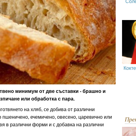
Сол
Кокт
отвено минимум от две съставки - брашно и
зпичане или обработка с пара.
готвянето на хляб, се добива от различни
о пшеничено, ечемичено, овесено, царевично или
Пр
вя в различни форми и с добавка на различни