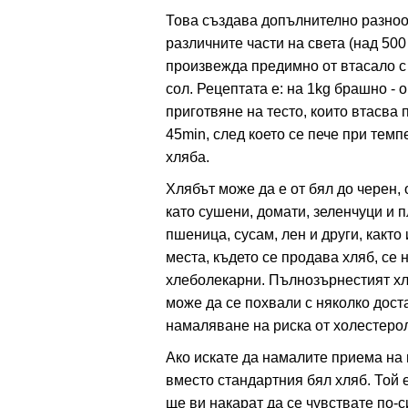
Това създава допълнително разноо
различните части на света (над 500
ация
произвежда предимно от втасало с 
сол. Рецептата е: на 1kg брашно - о
приготвяне на тесто, които втасва
45min, след което се пече при темп
хляба.
Хлябът може да е от бял до черен
като сушени, домати, зеленчуци и п
пшеница, сусам, лен и други, както
места, където се продава хляб, се 
хлеболекарни.
Пълнозърнестият хл
може да се похвали с няколко дост
намаляване на риска от холестерол
Ако искате да намалите приема на 
вместо стандартния бял хляб. Той 
ще ви накарат да се чувствате по-с