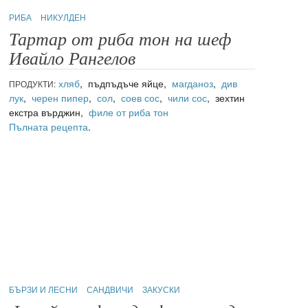
РИБА
НИКУЛДЕН
Тартар от риба тон на шеф
Ивайло Рангелов
хляб
, пъдпъдъче яйце,
магданоз
,
див
ПРОДУКТИ:
лук
,
черен пипер
,
сол
,
соев сос
,
чили сос
, зехтин
екстра върджин,
филе от риба тон
Пълната рецепта
.
БЪРЗИ И ЛЕСНИ
САНДВИЧИ
ЗАКУСКИ