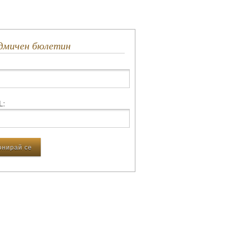
едмичен бюлетин
L: