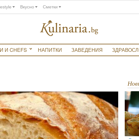
festyle
Вкусно
Сметки
И И CHEFS
НАПИТКИ
ЗАВЕДЕНИЯ
ЗДРАВОС
Но