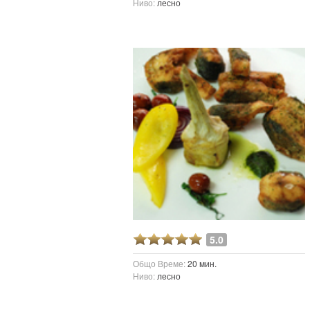
Ниво:
лесно
5.0
Общо Време:
20 мин.
Ниво:
лесно