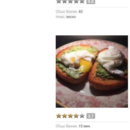
0.0
Общо Време:
40
Ниво:
лесно
3.7
Общо Време:
15 мин.