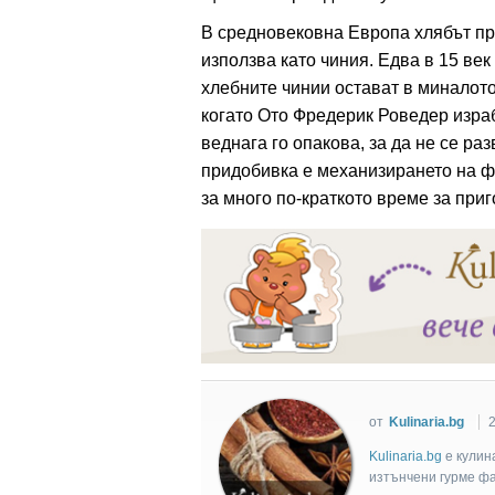
В средновековна Европа хлябът пр
използва като чиния. Едва в 15 век
хлебните чинии остават в миналото
когато Ото Фредерик Роведер израб
веднага го опакова, за да не се р
придобивка е механизирането на ф
за много по-краткото време за приг
от
Kulinaria.bg
2
Kulinaria.bg
e кулин
изтънчени гурме фан