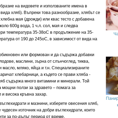
бразие на видовете и използваните имена в
 вида хляб). Въпреки това разнообразие, хлябът се
хлебна мая (дрожди) или квас тесто с добавена
коло 600g вода, 1 ч.л. сол, мая и следва
 при температура 35-38оС в продължение на 35-
Ча
ература от 190 до 245оС, в зависимост от вида на
, обикновен или формован и да съдържа добавки
лодове, маслини, зърна от слънчоглед, тиква,
 и масло, мляко, яйца и т.н. Специализираните
наричат хлебарници, а където се прави хляба -
яб съдържа много витамини и минерали. Той
а мощни ползи за здравето – помага за
 и висока кръвна захар.
Панир
въглехидрати и мазнини, изберете овесения хляб,
е чудесен източник на добри въглехидрати, които
ити за по-дълъг период от време.