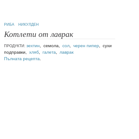
РИБА
НИКУЛДЕН
Котлети от лаврак
зехтин
, семола,
сол
,
черен пипер
, сухи
ПРОДУКТИ:
подправки,
хляб
,
галета
,
лаврак
Пълната рецепта
.