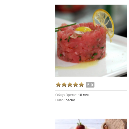
5.0
Общо Време:
10 мин.
Ниво:
лесно