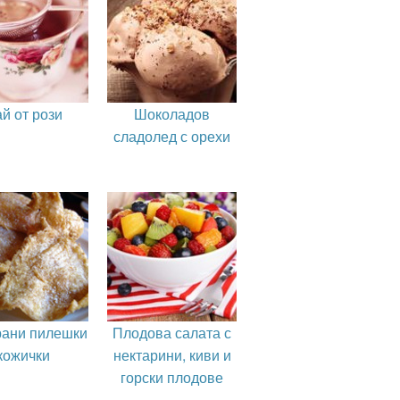
й от рози
Шоколадов
сладолед с орехи
ани пилешки
Плодова салата с
кожички
нектарини, киви и
горски плодове