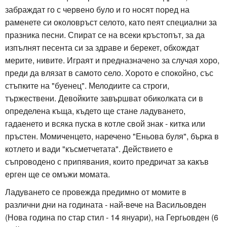
забраждат го с червено було и го носят поред на
раменете си околовръст селото, като пеят специални за
празника песни. Спират се на всеки кръстопът, за да
изпълнят песента си за здраве и берекет, обхождат
мерите, нивите. Играят и предназначено за случая хоро,
преди да влязат в самото село. Хорото е спокойно, със
стъпките на "буенец". Мелодиите са строги,
тържествени. Девойките завършват обиколката си в
определена къща, където ще стане ладуването,
гадаенето и всяка пуска в котле свой знак - китка или
пръстен. Момиченцето, наречено "Еньова буля", бърка в
котлето и вади "късметчетата". Действието е
съпроводено с припявания, които предричат за какъв
ерген ще се омъжи момата.
Ладуването се провежда предимно от момите в
различни дни на годината - най-вече на Васильовден
(Нова година по стар стил - 14 януари), на Гергьовден (6