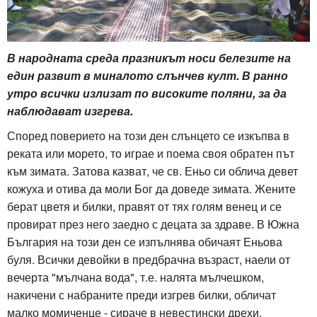
В народната среда празникът носи белезите на
един развит в миналото слънчев култ. В ранно
утро всички излизат по високите поляни, за да
наблюдават изгрева.
Според поверието на този ден слънцето се изкъпва в
реката или морето, то играе и поема своя обратен път
към зимата. Затова казват, че св. Еньо си облича девет
кожуха и отива да моли Бог да доведе зимата. Жените
берат цветя и билки, правят от тях голям венец и се
провират през него заедно с децата за здраве. В Южна
България на този ден се изпълнява обичаят Еньова
буля. Всички девойки в предбрачна възраст, наели от
вечерта "мълчана вода", т.е. налята мълчешком,
накичени с набраните преди изгрев билки, обличат
малко момиченце - сираче в невестински дрехи,