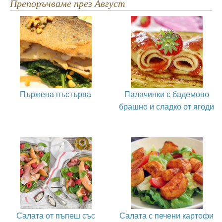
Препоръчваме през Август
Пържена пъстърва
Палачинки с бадемово
брашно и сладко от ягоди
Салата от пъпеш със
Салата с печени картофи