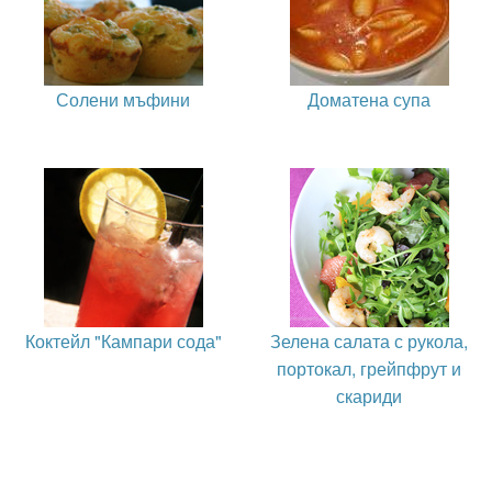
Солени мъфини
Доматена супа
Коктейл "Кампари сода"
Зелена салата с рукола,
портокал, грейпфрут и
скариди