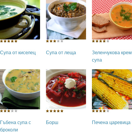
Супа от киселец
Супа от леща
Зеленчукова крем
супа
Гъбена супа с
Борш
Печена царевица
броколи