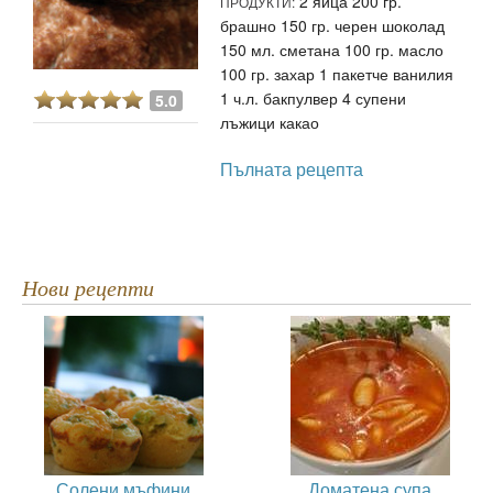
2 яйца 200 гр.
ПРОДУКТИ:
брашно 150 гр. черен шоколад
150 мл. сметана 100 гр. масло
100 гр. захар 1 пакетче ванилия
1 ч.л. бакпулвер 4 супени
5.0
лъжици какао
Пълната рецепта
Нови рецепти
Солени мъфини
Доматена супа