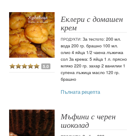
Еклери с домашен
крем
За тестото: 200 мл.
ПРОДУКТИ:
вода 200 гр. брашно 100 мл.
олио 4 яйца 1/2 чаена лъжичка
сол За крема: 5 яйца 1 л. прясно
мляко 220 гр. захар 2 ванилии 1
5.0
супена лъжица масло 120 гр.
брашно
Пълната рецепта
Мъфини с черен
шоколад