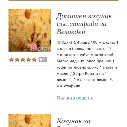
Домашен козунак
със стафиди за
Великден
4 яйца 100 мл. олио 1
ПРОДУКТИ:
с.л. сол (равна, не с връх) 17
с.л. захар 1 кубче мая за хляб
5.0
Малко над 1 кг. бяло брашно 1
кофичка кисело мляко 1 пакетче
масло (125гр.) Кората на 1
лимон 1-2 с.л. сок от лимон ½
ч.ч. стафиди
Пълната рецепта
Козунак за