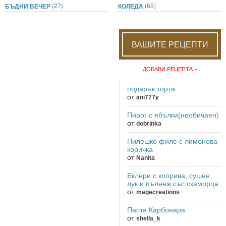
(27)
(65)
БЪДНИ ВЕЧЕР
КОЛЕДА
ВАШИТЕ РЕЦЕПТИ
ДОБАВИ РЕЦЕПТА »
подарък торта
от
ani777y
Пирог с ябълки(необичаен)
от
dobrinka
Пилешко филе с лимонова
коричка
от
Nanita
Еклери с коприва, сушен
лук и пълнеж със скаморца
от
magecreations
Паста Карбонара
от
shella_k