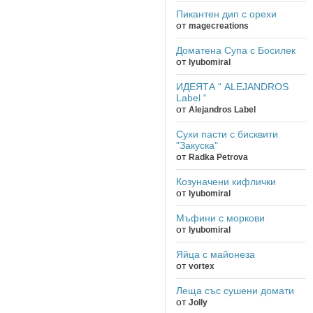
Пикантен дип с орехи
от
magecreations
Доматена Супа с Босилек
от
lyubomiral
ИДЕЯТА “ ALEJANDROS
Label “
от
Alejandros Label
Сухи пасти с бисквити
"Закуска"
от
Radka Petrova
Козуначени кифлички
от
lyubomiral
Мъфини с моркови
от
lyubomiral
Яйца с майонеза
от
vortex
Леща със сушени домати
от
Jolly