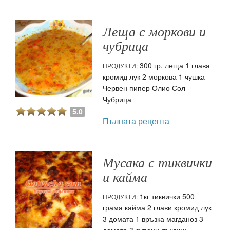
Леща с моркови и
чубрица
300 гр. леща 1 глава
ПРОДУКТИ:
кромид лук 2 моркова 1 чушка
Червен пипер Олио Сол
Чубрица
5.0
Пълната рецепта
Мусака с тиквички
и кайма
1кг тиквички 500
ПРОДУКТИ:
грама кайма 2 глави кромид лук
3 домата 1 връзка магданоз 3
домата 3 супени лъжици