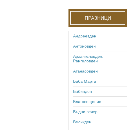
ПРАЗНИЦИ
Андреевден
Антоновден
Архангеловден,
Рангеловден
Атанасовден
Баба Марта
Бабинден
Благовещение
Бъдни вечер
Великден