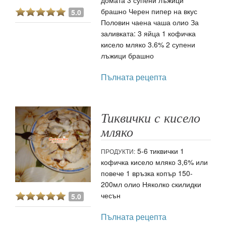
брашно Черен пипер на вкус
5.0
Половин чаена чаша олио За
заливката: 3 яйца 1 кофичка
кисело мляко 3.6% 2 супени
лъжици брашно
Пълната рецепта
Тиквички с кисело
мляко
5-6 тиквички 1
ПРОДУКТИ:
кофичка кисело мляко 3,6% или
повече 1 връзка копър 150-
200мл олио Няколко скилидки
чесън
5.0
Пълната рецепта