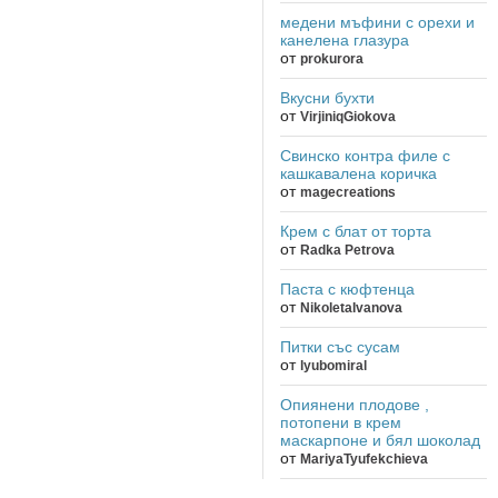
медени мъфини с орехи и
канелена глазура
от
prokurora
Вкусни бухти
от
VirjiniqGiokova
Свинско контра филе с
кашкавалена коричка
от
magecreations
Крем с блат от торта
от
Radka Petrova
Паста с кюфтенца
от
NikoletaIvanova
Питки със сусам
от
lyubomiral
Опиянени плодове ,
потопени в крем
маскарпоне и бял шоколад
от
MariyaTyufekchieva