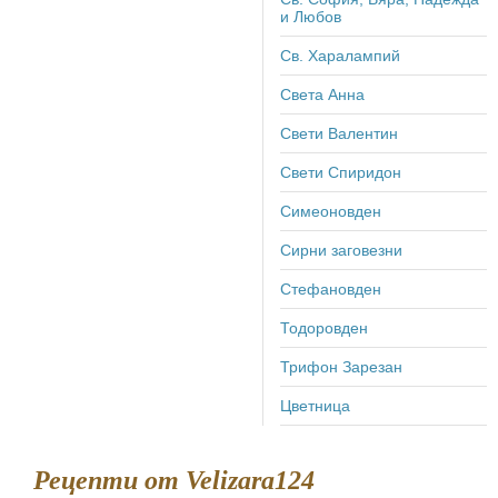
и Любов
Св. Харалампий
Света Анна
Свети Валентин
Свети Спиридон
Симеоновден
Сирни заговезни
Стефановден
Тодоровден
Трифон Зарезан
Цветница
Рецепти от Velizara124