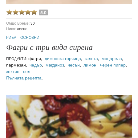
5.0
Общо Време:
30
Ниво:
лесно
РИБА
ОСНОВНИ
Фагри с три вида сирена
фагри,
дижонска горчица
,
галета
,
моцарела
,
ПРОДУКТИ:
пармезан,
чедър
,
магданоз
,
чесън
,
лимон
,
черен пипер
,
зехтин
,
сол
Пълната рецепта
.