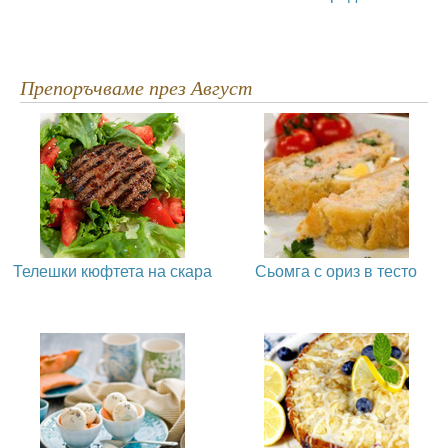
Препоръчваме през Август
Телешки кюфтета на скара
Сьомга с ориз в тесто