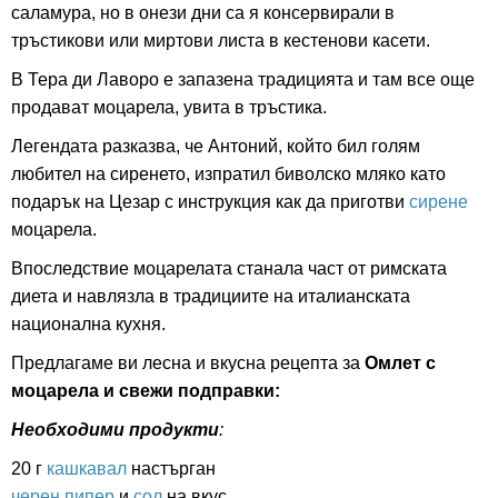
саламура, но в онези дни са я консервирали в
тръстикови или миртови листа в кестенови касети.
В Тера ди Лаворо е запазена традицията и там все още
продават моцарела, увита в тръстика.
Легендата разказва, че Антоний, който бил голям
любител на сиренето, изпратил биволско мляко като
подарък на Цезар с инструкция как да приготви
сирене
моцарела.
Впоследствие моцарелата станала част от римската
диета и навлязла в традициите на италианската
национална кухня.
Предлагаме ви лесна и вкусна рецепта за
Омлет с
моцарела и свежи подправки:
Необходими продукти
:
20 г
кашкавал
настърган
черен пипер
и
сол
на вкус