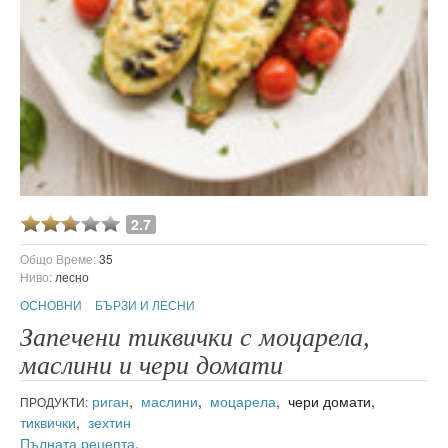
2.7
Общо Време:
35
Ниво:
лесно
ОСНОВНИ
БЪРЗИ И ЛЕСНИ
Запечени тиквички с моцарела,
маслини и чери домати
риган
,
маслини
,
моцарела
, чери домати,
ПРОДУКТИ:
тиквички
,
зехтин
Пълната рецепта
.