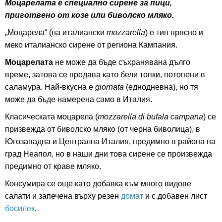
Моцарелата е специално сирене за пици,
приготвено от козе или биволско мляко.
„Моцарела“ (на италиански
mozzarella
) е тип прясно и
меко италианско сирене от региона Кампания.
Моцарелата
не може да бъде съхранявана дълго
време, затова се продава като бели топки, потопени в
саламура. Най-вкусна е
giornata
(еднодневна), но тя
може да бъде намерена само в Италия.
Класическата моцарела (
mozzarella di bufala campana
) се
призвежда от биволско мляко (от черна биволица), в
Югозападна и Централна Италия, предимно в района на
град Неапол, но в наши дни това сирене се произвежда
предимно от краве мляко.
Консумира се още като добавка към много видове
салати и запечена върху резен
домат
и с добавен лист
босилек
.