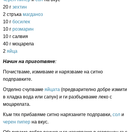
20 г
зехтин
2 стръка
магданоз
10 г
босилек
10 г
розмарин
10 г салвия
40 г моцарела
2
яйца
Начин на приготвяне
:
Почистваме, измиваме и нарязваме на ситно
подправките.
Отделно счупваме
яйцата
(предварително добре измити
в хладка вода или сапун) и ги разбъркваме леко с
моцарелата.
Към тях прибавяме ситно нарязаните подправки,
сол
и
черен пипер
на вкус.