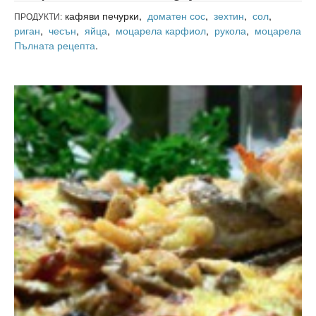
кафяви печурки,
доматен сос
,
зехтин
,
сол
,
ПРОДУКТИ:
риган
,
чесън
,
яйца
,
моцарела
карфиол
,
рукола
,
моцарела
Пълната рецепта
.