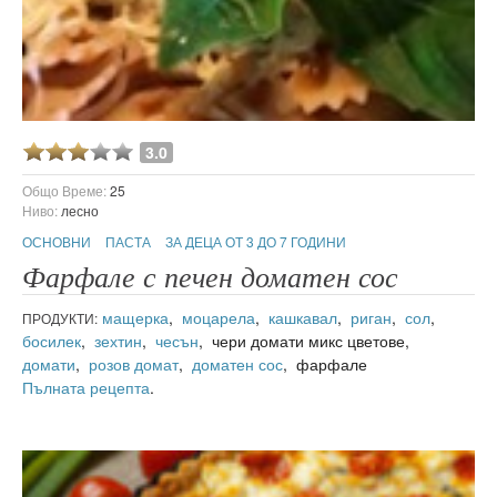
3.0
Общо Време:
25
Ниво:
лесно
ОСНОВНИ
ПАСТА
ЗА ДЕЦА ОТ 3 ДО 7 ГОДИНИ
Фарфале с печен доматен сос
мащерка
,
моцарела
,
кашкавал
,
риган
,
сол
,
ПРОДУКТИ:
босилек
,
зехтин
,
чесън
, чери домати микс цветове,
домати
,
розов домат
,
доматен сос
, фарфале
Пълната рецепта
.