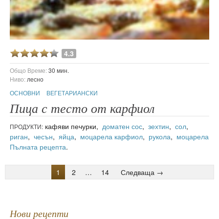
4.3
Общо Време:
30 мин.
Ниво:
лесно
ОСНОВНИ
ВЕГЕТАРИАНСКИ
Пица с тесто от карфиол
кафяви печурки,
доматен сос
,
зехтин
,
сол
,
ПРОДУКТИ:
риган
,
чесън
,
яйца
,
моцарела
карфиол
,
рукола
,
моцарела
Пълната рецепта
.
1
2
…
14
Следваща →
Нови рецепти