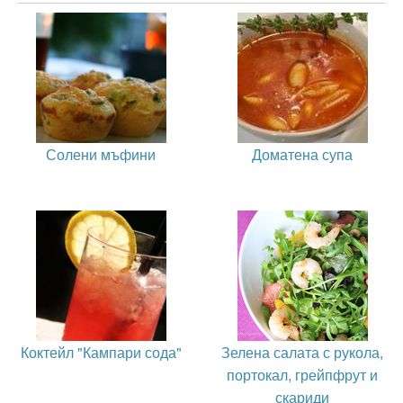
Солени мъфини
Доматена супа
Коктейл "Кампари сода"
Зелена салата с рукола,
портокал, грейпфрут и
скариди