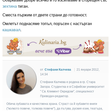
Объркваме добре всичко и го изсипваме в сгорещен със
зехтина
тиган.
Сместа пържим от двете страни до готовност.
Омлетът поднасяме топъл, поръсен с настърган
кашкавал
.
от
Стефани Калчева
21 януари 2012,
14:34
Стефани Калчева е родена в гр. Стара
Загора. Студентка е в Софийски университет
" Св. Климент Охридски", специалност
Преводач-редактор.
Обича хубавата и качествена храна. Страст са й хубавите книги
("колкото повече, толкова повече"), да пътува, руския език, театъра,