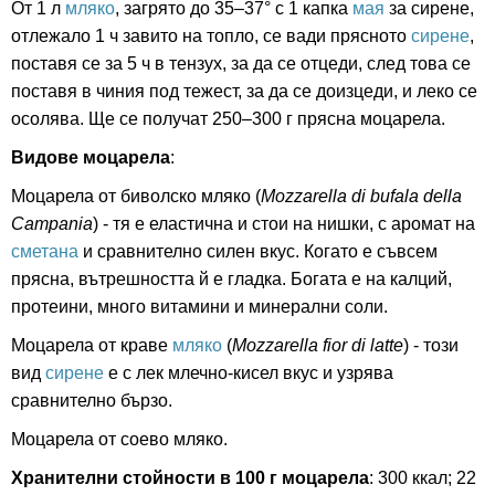
От 1 л
мляко
, загрято до 35–37° с 1 капка
мая
за сирене,
отлежало 1 ч завито на топло, се вади прясното
сирене
,
поставя се за 5 ч в тензух, за да се отцеди, след това се
поставя в чиния под тежест, за да се доизцеди, и леко се
осолява. Ще се получат 250–300 г прясна моцарела.
Видове моцарела
:
Моцарела от биволско мляко (
Mozzarella di bufala della
Campania
) -
тя е еластична и стои на нишки, с аромат на
сметана
и сравнително силен вкус. Когато е съвсем
прясна, вътрешността й е гладка. Богата е на калций,
протеини, много витамини и минерални соли.
Моцарела от краве
мляко
(
Mozzarella fior di latte
) -
този
вид
сирене
е с лек млечно-кисел вкус и узрява
сравнително бързо.
Моцарела от соево мляко.
Хранителни стойности в 100 г моцарела
:
300 ккал; 22