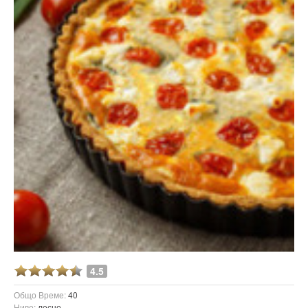
4.5
Общо Време:
40
Ниво:
лесно