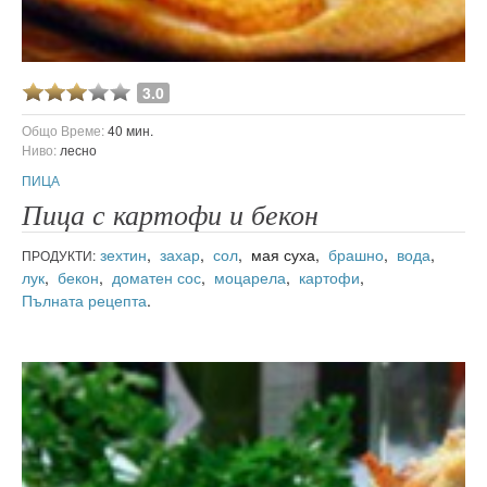
3.0
Общо Време:
40 мин.
Ниво:
лесно
ПИЦА
Пица с картофи и бекон
зехтин
,
захар
,
сол
, мая суха,
брашно
,
вода
,
ПРОДУКТИ:
лук
,
бекон
,
доматен сос
,
моцарела
,
картофи
,
Пълната рецепта
.