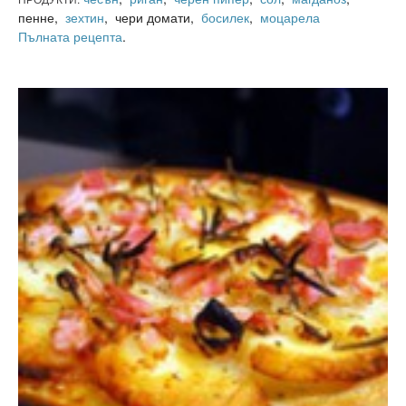
пенне,
зехтин
, чери домати,
босилек
,
моцарела
Пълната рецепта
.