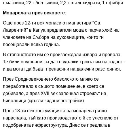
г мазнини; 22 г белтъчини; 2,2 г въглехидрати; 1 г фибри.
Моцарелата през вековете
:
Още през 12-ти век монаси от манастира "Св.
Лаврентий" в Капуа предлагали моца с парче хляб на
членовете на Събора на духовниците, които ги
посещавали всяка година.
В стопанството им се произвеждали извара и провола.
Те били опушвани, за да се удължи срокът им на годност
и да могат да бъдат пренасяни на далечни разстояния.
През Средновековието биволското мляко се
преработвало в същото помещение, в което се
добивало, а през XVII век започнал строежът на
биволници (кръгли зидани постройки).
През 18-ти век консумацията на моцарела рязко
нараснала, тъй като производството й се улеснило от
подобрената инфраструктура. Днес се предлага в