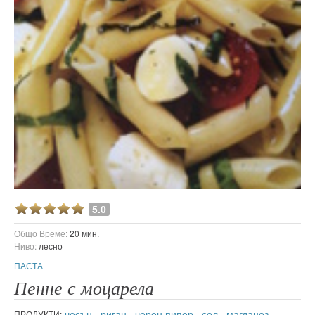
5.0
Общо Време:
20 мин.
Ниво:
лесно
ПАСТА
Пенне с моцарела
чесън
,
риган
,
черен пипер
,
сол
,
магданоз
,
ПРОДУКТИ: