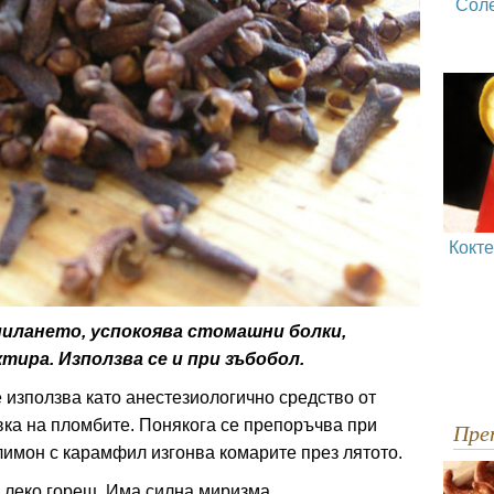
Сол
Кокт
илането, успокоява стомашни болки,
ира. Използва се и при зъбобол.
 използва като анестезиологично средство от
вка на пломбите. Понякога се препоръчва при
Пр
лимон с карамфил изгонва комарите през лятото.
 леко горещ. Има силна миризма.