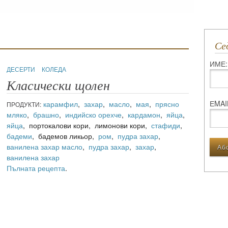
С
ИМЕ:
ДЕСЕРТИ
КОЛЕДА
Класически щолен
ЕMAI
карамфил
,
захар
,
масло
,
мая
,
прясно
ПРОДУКТИ:
мляко
,
брашно
,
индийско орехче
,
кардамон
,
яйца
,
яйца
, портокалови кори, лимонови кори,
стафиди
,
бадеми
, бадемов ликьор,
ром
,
пудра захар
,
ванилена захар
масло
,
пудра захар
,
захар
,
ванилена захар
Пълната рецепта
.