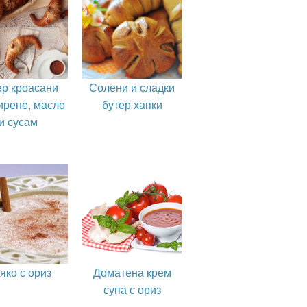
ер кроасани
Солени и сладки
ирене, масло
бутер хапки
и сусам
яко с ориз
Доматена крем
супа с ориз