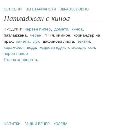
ОСНОВНИ
ВЕГЕТАРИАНСКИ
ЗДРАВОСЛОВНО
Патладжан с киноа
червен пипер
,
домати
,
киноа
,
ПРОДУКТИ:
патладжана,
чесън
, 1 ч.л. кимион, кориандър на
прах,
канела
,
лук
, дафинови листа,
зехтин
,
карамфил
,
вода
,
кедрови ядки
,
стафиди
,
сол
,
черен пипер
Пълната рецепта
.
НАПИТКИ
БЪДНИ ВЕЧЕР
КОЛЕДА