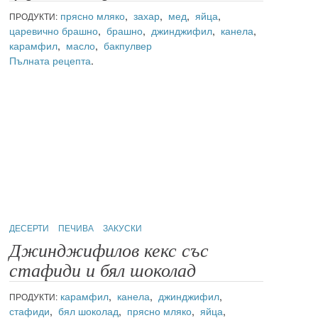
прясно мляко
,
захар
,
мед
,
яйца
,
ПРОДУКТИ:
царевично брашно
,
брашно
,
джинджифил
,
канела
,
карамфил
,
масло
,
бакпулвер
Пълната рецепта
.
ДЕСЕРТИ
ПЕЧИВА
ЗАКУСКИ
Джинджифилов кекс със
стафиди и бял шоколад
карамфил
,
канела
,
джинджифил
,
ПРОДУКТИ:
стафиди
,
бял шоколад
,
прясно мляко
,
яйца
,