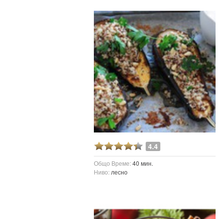
4.4
Общо Време:
40 мин.
Ниво:
лесно