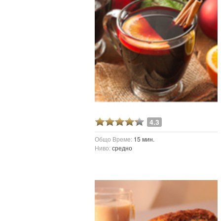
4.3
Общо Време:
15 мин.
Ниво:
средно