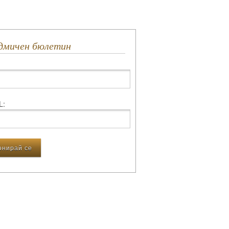
едмичен бюлетин
L: