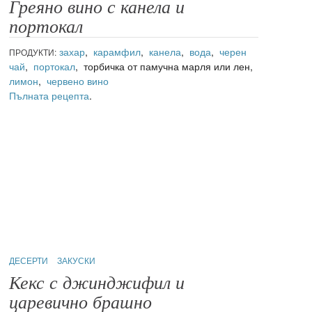
Греяно вино с канела и
портокал
захар
,
карамфил
,
канела
,
вода
,
черен
ПРОДУКТИ:
чай
,
портокал
, торбичка от памучна марля или лен,
лимон
,
червено вино
Пълната рецепта
.
ДЕСЕРТИ
ЗАКУСКИ
Кекс с джинджифил и
царевично брашно