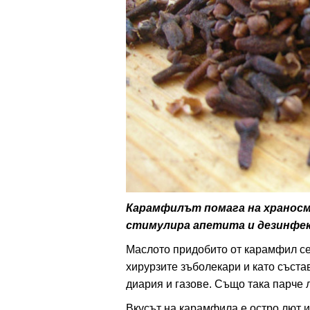
ти
зона
кти
ици
е рецепти
и рецепта
Карамфилът помага на храносм
стимулира апетита и дезинфект
ия
Маслото придобито от карамфил се
ловно
хирурзите зъболекари и като съста
диария и газове. Също така парче 
ти
Вкусът на карамфила е остро лют и