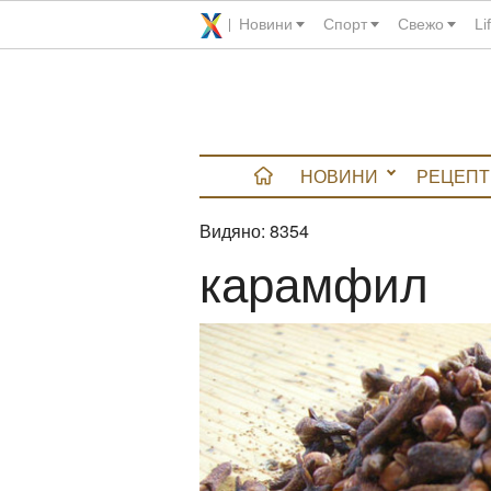
Новини
Спорт
Свежо
Li
НОВИНИ
РЕЦЕПТ
Видяно:
8354
вюта
карамфил
итно
 градина
и Chefs