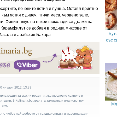
сертите, печените ястия и пунша. Оставя приятно
 към ястия с дивеч, птичи меса, червено зеле,
и. Финият вкус на някои шоколади се дължи на
 Карамфилът се добавя в редица миксове от
Бут
Масала и арабския Бахара
със с
0 януари 2012, 13:39
арна медия за вкусни рецепти, здравословно хранене и
тазии. В Kulinaria.bg храната заживява и има ново, по-
Мл
твие.
ася с любов най-доброто от традиционната и модерна кухня!