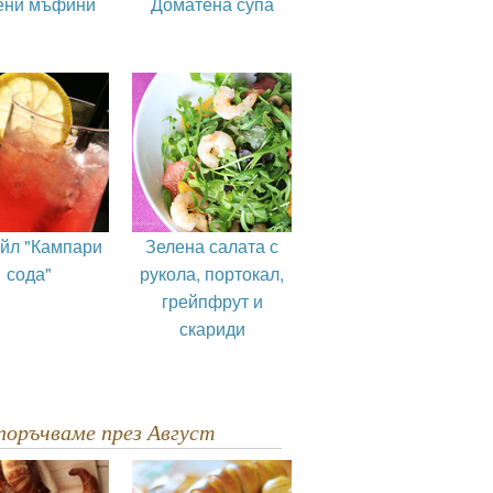
ени мъфини
Доматена супа
ейл "Кампари
Зелена салата с
сода"
рукола, портокал,
грейпфрут и
скариди
епоръчваме през Август