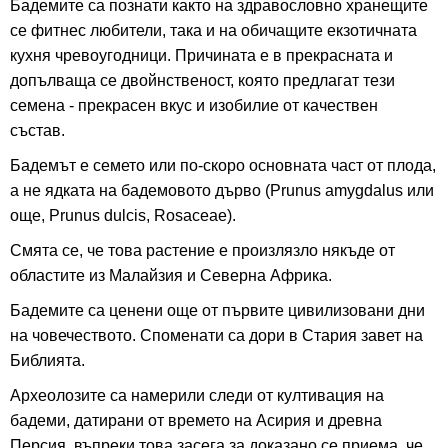
Бадемите са познати както на здравословно хранещите
се фитнес любители, така и на обичащите екзотичната
кухня чревоугодници. Причината е в прекрасната и
допълваща се двойнственост, която предлагат тези
семена - прекрасен вкус и изобилие от качествен
състав.
Бадемът е семето или по-скоро основната част от плода,
а не ядката на бадемовото дърво (Prunus amygdalus или
още, Prunus dulcis, Rosaceae).
Смята се, че това растение е произлязло някъде от
областите из Малайзия и Северна Африка.
Бадемите са ценени още от първите цивилизовани дни
на човечеството. Споменати са дори в Стария завет на
Библията.
Археолозите са намерили следи от култивация на
бадеми, датирани от времето на Асирия и древна
Персия, въпреки това засега за доказано се приема, че