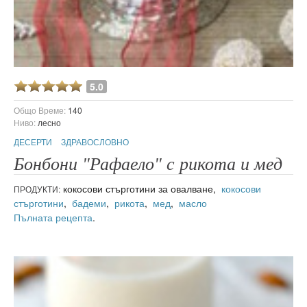
5.0
Общо Време:
140
Ниво:
лесно
ДЕСЕРТИ
ЗДРАВОСЛОВНО
Бонбони "Рафаело" с рикота и мед
кокосови стърготини за овалване,
кокосови
ПРОДУКТИ:
стърготини
,
бадеми
,
рикота
,
мед
,
масло
Пълната рецепта
.