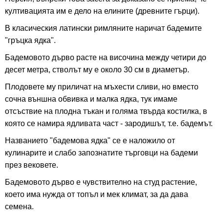
култивацията им е дело на елините (древните гърци).
В класическия латински римляните наричат бадемите
"гръцка ядка".
Бадемовото дърво расте на височина между четири до
десет метра, стволът му е около 30 см в диаметър.
Плодовете му приличат на мъхести сливи, но вместо
сочна външна обвивка и малка ядка, тук имаме
отсъствие на плодна тъкан и голяма твърда костилка, в
която се намира ядливата част - зародишът, т.е. бадемът.
Названието "бадемова ядка" се е наложило от
кулинарите и слабо запознатите търговци на бадеми
през вековете.
Бадемовото дърво е чувствително на студ растение,
което има нужда от топъл и мек климат, за да дава
семена.