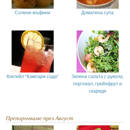
Солени мъфини
Доматена супа
Коктейл "Кампари сода"
Зелена салата с рукола,
портокал, грейпфрут и
скариди
Препоръчваме през Август