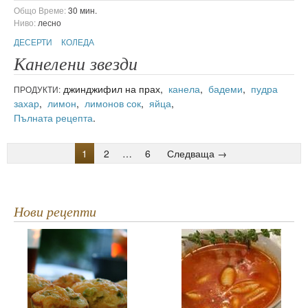
Общо Време:
30 мин.
Ниво:
лесно
ДЕСЕРТИ
КОЛЕДА
Канелени звезди
джинджифил на прах,
канела
,
бадеми
,
пудра
ПРОДУКТИ:
захар
,
лимон
,
лимонов сок
,
яйца
,
Пълната рецепта
.
1
2
…
6
Следваща →
Нови рецепти