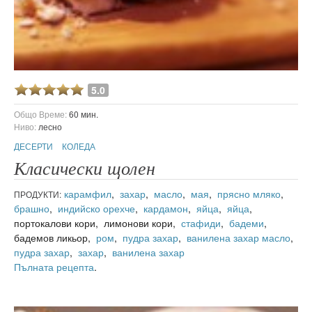
5.0
Общо Време:
60 мин.
Ниво:
лесно
ДЕСЕРТИ
КОЛЕДА
Класически щолен
карамфил
,
захар
,
масло
,
мая
,
прясно мляко
,
ПРОДУКТИ:
брашно
,
индийско орехче
,
кардамон
,
яйца
,
яйца
,
портокалови кори, лимонови кори,
стафиди
,
бадеми
,
бадемов ликьор,
ром
,
пудра захар
,
ванилена захар
масло
,
пудра захар
,
захар
,
ванилена захар
Пълната рецепта
.