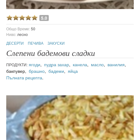
5.0
Общо Време:
50
Ниво:
лесно
ДЕСЕРТИ
ПЕЧИВА
ЗАКУСКИ
Слепени бадемови сладки
ягоди
,
пудра захар
,
канела
,
масло
,
ванилия
,
ПРОДУКТИ:
бакпувер,
брашно
,
бадеми
,
яйца
Пълната рецепта
.