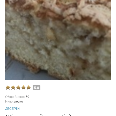
5.0
Общо Време:
50
Ниво:
лесно
ДЕСЕРТИ