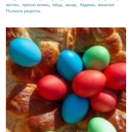
зехтин
,
прясно мляко
,
яйца
,
захар
,
бадеми
,
ванилия
Пълната рецепта
.