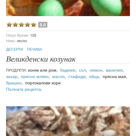
5.0
Общо Време:
105
Ниво:
лесно
ДЕСЕРТИ
ПЕЧИВА
Великденски козунак
коняк или ром,
бадеми
,
сол
,
лимон
,
ванилия
,
ПРОДУКТИ:
захар
,
прясно мляко
,
масло
,
стафиди
,
яйца
, прясна мая,
брашно
, портокалови кори
Пълната рецепта
.