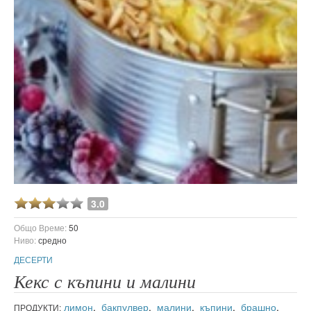
3.0
Общо Време:
50
Ниво:
средно
ДЕСЕРТИ
Кекс с къпини и малини
лимон
,
бакпулвер
,
малини
,
къпини
,
брашно
,
ПРОДУКТИ: