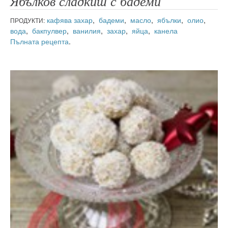
Ябълков сладкиш с бадеми
кафява захар
,
бадеми
,
масло
,
ябълки
,
олио
,
ПРОДУКТИ:
вода
,
бакпулвер
,
ванилия
,
захар
,
яйца
,
канела
Пълната рецепта
.