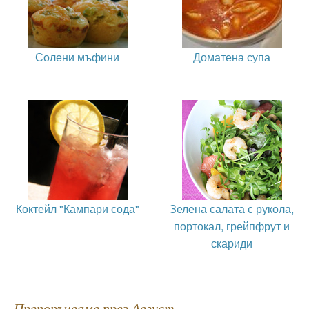
Солени мъфини
Доматена супа
Коктейл "Кампари сода"
Зелена салата с рукола,
портокал, грейпфрут и
скариди
Препоръчваме през Август