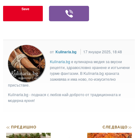
Save
от
Kulinaria.bg
17 януари 2025, 18:48
Kulinaria.bg
e кулинарна медия за вкусни
рецепти, здравословно хранене и изтънчени
гурме фантазии. В Kulinaria.bg храната
заживява и има ново, по-изкусително
присъствие.
Kulinaria.bg - поднася с любов най-доброто от традиционната и
модерна кухня!
<<
ПРЕДИШНО
СЛЕДВАЩО
>>