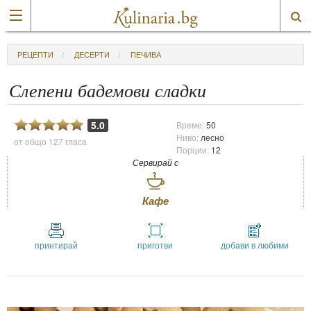
РЕЦЕПТИ
ДЕСЕРТИ
ПЕЧИВА
Слепени бадемови сладки
5.0
Време:
50
Ниво:
лесно
от общо
127 гласа
Порции:
12
Сервирай с
Кафе
принтирай
приготви
добави в любими