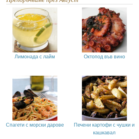
Лимонада с лайм
Октопод във вино
Спагети с морски дарове
Печени картофи с чушки и
кашкавал