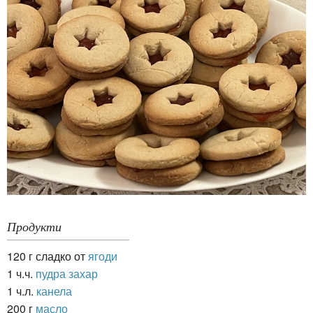
Продукти
120 г сладко от
ягоди
1 ч.ч.
пудра захар
1 ч.л.
канела
200 г
масло