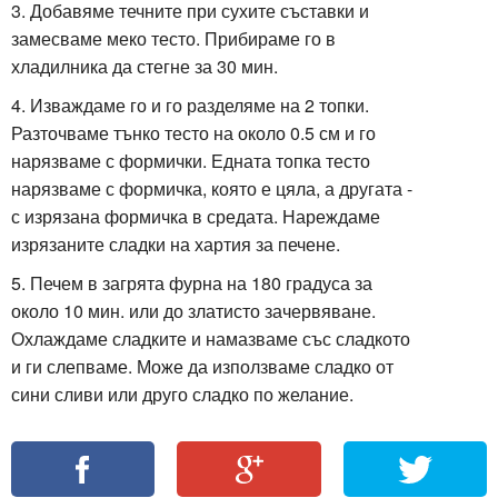
3. Добавяме течните при сухите съставки и
замесваме меко тесто. Прибираме го в
хладилника да стегне за 30 мин.
4. Изваждаме го и го разделяме на 2 топки.
Разточваме тънко тесто на около 0.5 см и го
нарязваме с формички. Едната топка тесто
нарязваме с формичка, която е цяла, а другата -
с изрязана формичка в средата. Нареждаме
изрязаните сладки на хартия за печене.
5. Печем в загрята фурна на 180 градуса за
около 10 мин. или до златисто зачервяване.
Охлаждаме сладките и намазваме със сладкото
и ги слепваме. Може да използваме сладко от
сини сливи или друго сладко по желание.