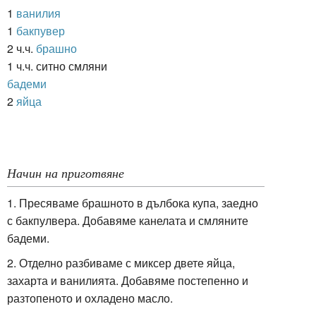
1
ванилия
1
бакпувер
2 ч.ч.
брашно
1 ч.ч. ситно смляни
бадеми
2
яйца
Начин на приготвяне
1. Пресяваме брашното в дълбока купа, заедно
с бакпулвера. Добавяме канелата и смляните
бадеми.
2. Отделно разбиваме с миксер двете яйца,
захарта и ванилията. Добавяме постепенно и
разтопеното и охладено масло.