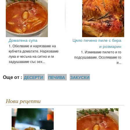
Доматена супа
Цяло печено пиле с бира
1. Обелваме и нарязваме на
и розмарин
кубчета доматите. Нарязваме
1. Измиваме пилето и го
лука и чесъна на ситно и ги
подсушаваме. Осоляваме го
задушаваме със зех...
и...
Още от :
ДЕСЕРТИ
ПЕЧИВА
ЗАКУСКИ
Нови рецепти