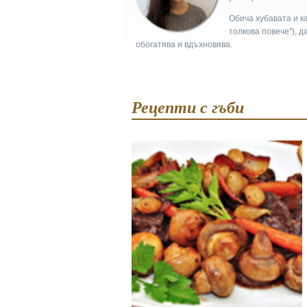
Обича хубавата и ка
толкова повече"), д
обогатява и вдъхновява.
Рецепти с гъби