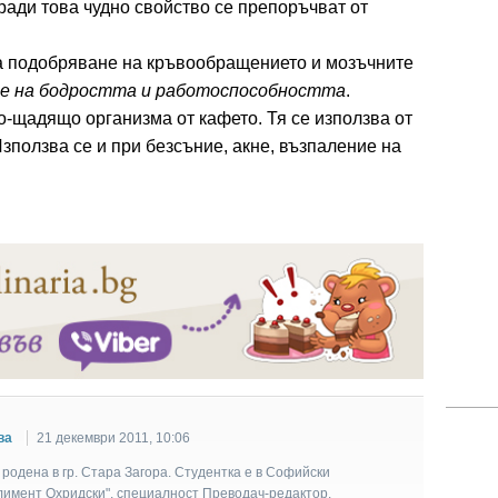
аради това чудно свойство се препоръчват от
 за подобряване на кръвообращението и мозъчните
е на бодростта и работоспособността
.
о-щадящо организма от кафето. Тя се използва от
Използва се и при безсъние, акне, възпаление на
ва
21 декември 2011, 10:06
родена в гр. Стара Загора. Студентка е в Софийски
Климент Охридски", специалност Преводач-редактор.