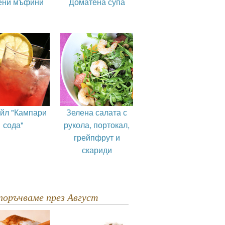
ени мъфини
Доматена супа
ейл "Кампари
Зелена салата с
сода"
рукола, портокал,
грейпфрут и
скариди
епоръчваме през Август