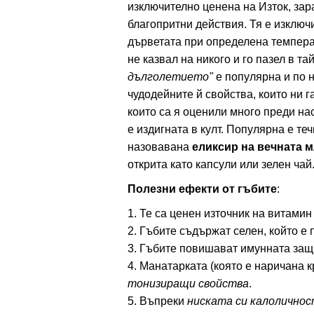
изключително ценена на Изток, за
благопритни действия. Тя е изключи
дърветата при определена температ
не казвал на никого и го пазел в т
дълголетието"
е популярна и по 
чудодейните й свойства, които ни 
които са я оценили много преди нас,
е издигната в култ. Популярна е т
назовавана
еликсир на вечната 
открита като капсули или зелен чай
Полезни ефекти от гъбите
:
1. Те са ценен източник на витамин
2. Гъбите съдържат селен, който е 
3. Гъбите повишават имунната защ
4. Манатарката (която е наричана 
тонизиращи свойства
.
5. Въпреки
ниската си калолично