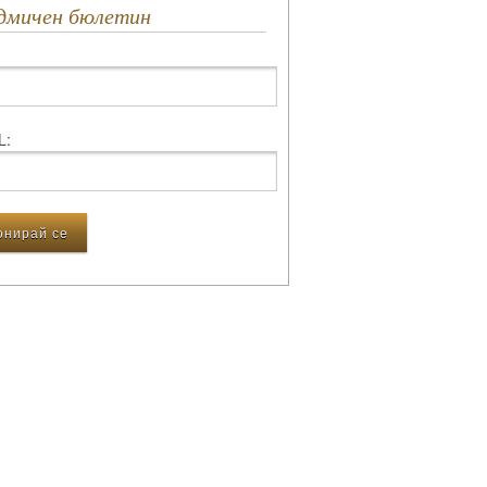
едмичен бюлетин
L: