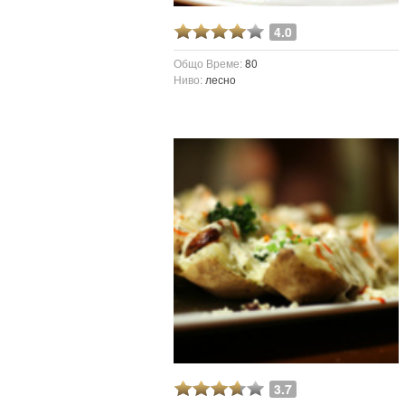
4.0
Общо Време:
80
Ниво:
лесно
3.7