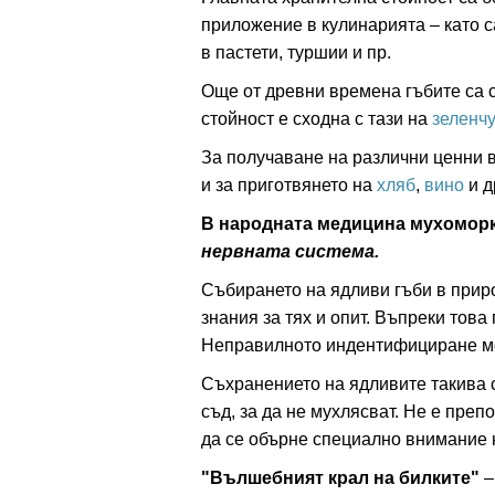
приложение в кулинарията – като с
в пастети, туршии и пр.
ация
Още от древни времена гъбите са 
стойност е сходна с тази на
зеленч
За получаване на различни ценни в
и за приготвянето на
хляб
,
вино
и д
В народната медицина мухоморк
нервната система.
Събирането на ядливи гъби в прир
знания за тях и опит. Въпреки това
Неправилното индентифициране мо
Съхранението на ядливите такива 
съд, за да не мухлясват. Не е преп
да се обърне специално внимание 
"Вълшебният крал на билките"
–