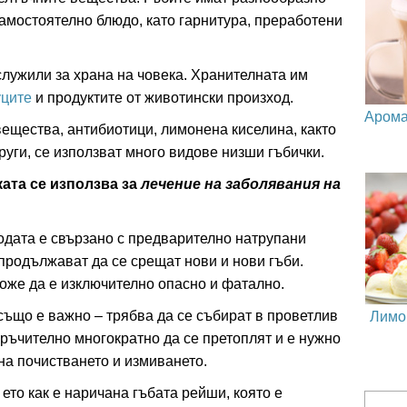
амостоятелно блюдо, като гарнитура, преработени
служили за храна на човека. Хранителната им
уците
и продуктите от животински произход.
Арома
ещества, антибиотици, лимонена киселина, както
руги, се използват много видове низши гъбички.
ата се използва за
лечение на заболявания на
одата е свързано с предварително натрупани
 продължават да се срещат нови и нови гъби.
же да е изключително опасно и фатално.
Лимо
също е важно – трябва да се събират в проветлив
оръчително многократно да се претоплят и е нужно
на почистването и измиването.
 ето как е наричана гъбата рейши, която е