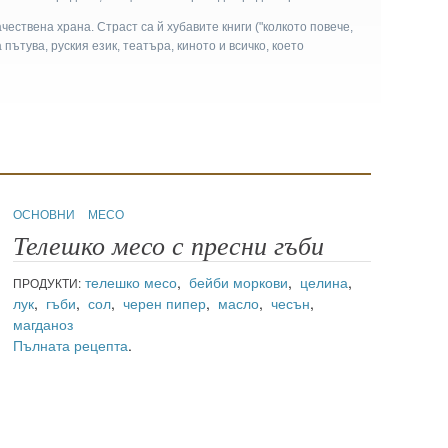
чествена храна. Страст са й хубавите книги ("колкото повече,
а пътува, руския език, театъра, киното и всичко, което
ОСНОВНИ
МЕСО
Телешко месо с пресни гъби
телешко месо
,
бейби моркови
,
целина
,
ПРОДУКТИ:
лук
,
гъби
,
сол
,
черен пипер
,
масло
,
чесън
,
магданоз
Пълната рецепта
.