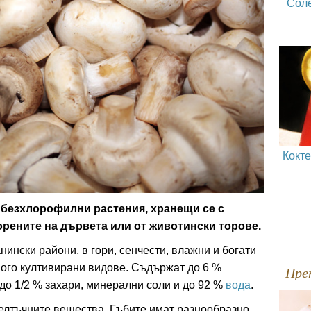
Сол
Кокт
 безхлорофилни растения, хранещи се с
орените на дървета или от животински торове.
нински райони, в гори, сенчести, влажни и богати
ного култивирани видове. Съдържат до 6 %
Пр
 до 1/2 % захари, минерални соли и до 92 %
вода
.
белтъчните вещества. Гъбите имат разнообразно