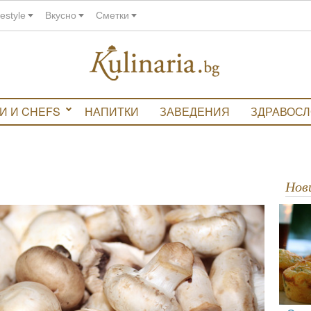
festyle
Вкусно
Сметки
И И CHEFS
НАПИТКИ
ЗАВЕДЕНИЯ
ЗДРАВОС
Но