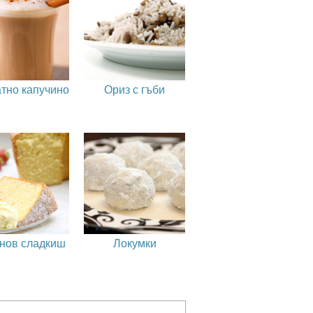
тно капучино
Ориз с гъби
нов сладкиш
Локумки