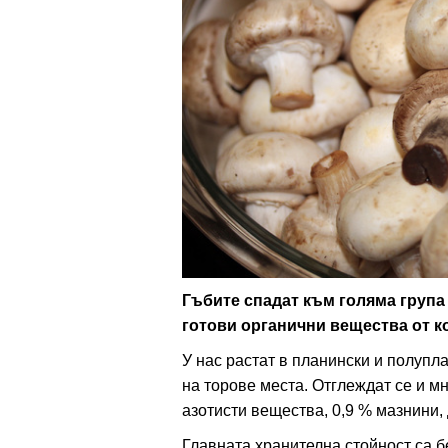
ти
зона
кти
ици
е рецепти
и рецепта
Гъбите спадат към голяма група
готови органични вещества от к
ия
У нас растат в планински и полупла
ловно
на торове места. Отглеждат се и м
азотисти вещества, 0,9 % мазнини,
ти
Главната хранителна стойност са 