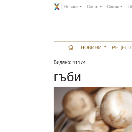
Новини
Спорт
Свежо
Li
НОВИНИ
РЕЦЕПТ
Видяно:
41174
вюта
гъби
итно
 градина
и Chefs