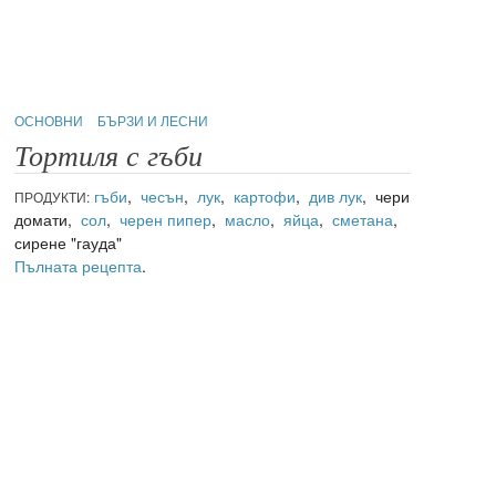
ОСНОВНИ
БЪРЗИ И ЛЕСНИ
Тортиля с гъби
гъби
,
чесън
,
лук
,
картофи
,
див лук
, чери
ПРОДУКТИ:
домати,
сол
,
черен пипер
,
масло
,
яйца
,
сметана
,
сирене "гауда"
Пълната рецепта
.