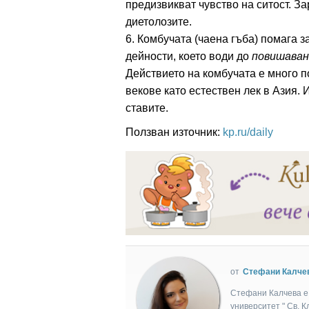
предизвикват чувство на ситост. З
диетолозите.
6. Комбучата (чаена гъба) помага
дейности, което води до
повишаван
Действието на комбучата е много п
векове като естествен лек в Азия. 
ставите.
Ползван източник:
kp.ru/daily
от
Стефани Калче
Стефани Калчева е 
университет " Св. 