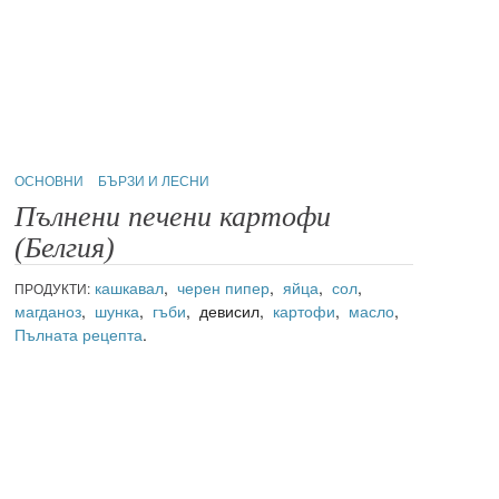
ОСНОВНИ
БЪРЗИ И ЛЕСНИ
Пълнени печени картофи
(Белгия)
кашкавал
,
черен пипер
,
яйца
,
сол
,
ПРОДУКТИ:
магданоз
,
шунка
,
гъби
, девисил,
картофи
,
масло
,
Пълната рецепта
.