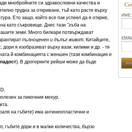
ради мнобройните си здравословни качества и
С
телно трудна за откриване, тъй като расте върху
ИМЕ:
ура. Ето защо, който все пак успеел да я открие,
айна като съкровище. Днес тази
"гъба на
нашите земи. Много билкари потвърждават
ЕMAI
гарантират
пълноценен и дълъг живот
. Китайците,
 дори я изобразяват върху вази, килими и др. - тя
ечната й комбинацията с женшен (тази комбинация е
младост
). В дрогериите рейши може да бъде
.
 D.
полезен за пикочния мехур.
ита.
краля на гъбите) има антинеопластични и
ст
, гъбите дори и в малки количества, бързо