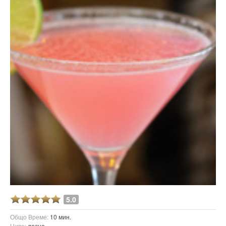
5.0
Общо Време:
10 мин.
Ниво:
лесно