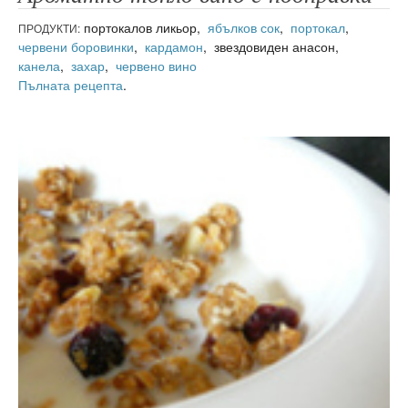
портокалов ликьор,
ябълков сок
,
портокал
,
ПРОДУКТИ:
червени боровинки
,
кардамон
, звездовиден анасон,
канела
,
захар
,
червено вино
Пълната рецепта
.