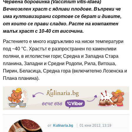
Червена боровинка (Vaccinium vitis-idaea)
Вечнозелен храст с ядливи плодове. Въпреки че
има култивизирани сортове се берат и дивите,
от които се прави сладко. Расте на компактен
малък храст с 10-40 cm височина.
Растението е много издръжливо на ниски температури
под −40 °C. Храстът е разпространен по каменливи
поляни, в иглолистни гори; Средна и Западна Стара
планина, Западни и Средни Родопи, Рила, Витоша,
Пирин, Беласица, Средна гора (включително Лозенска и
Плана планина).
от
Kulinaria.bg
01 юни 2012, 13:19