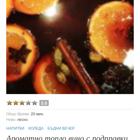
3.0
Общо Време:
20 мин.
Ниво:
лесно
НАПИТКИ
КОЛЕДА
БЪДНИ ВЕЧЕР
Ароматно топло вино с подправки