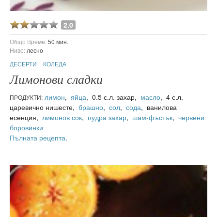
2.0
Общо Време:
50 мин.
Ниво:
лесно
ДЕСЕРТИ
КОЛЕДА
Лимонови сладки
лимон
,
яйца
, 0.5 с.л. захар,
масло
, 4 с.л.
ПРОДУКТИ:
царевично нишесте,
брашно
,
сол
,
сода
, ванилова
есенция,
лимонов сок
,
пудра захар
,
шам-фъстък
,
червени
боровинки
Пълната рецепта
.