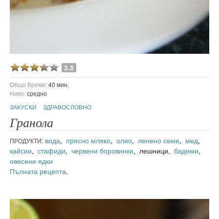
3.5
Общо Време:
40 мин.
Ниво:
средно
ЗАКУСКИ
ЗДРАВОСЛОВНО
Гранола
вода
,
прясно мляко
,
олио
,
ленено семе
,
мед
,
ПРОДУКТИ:
кайсии
,
стафиди
,
червени боровинки
, лешници,
бадеми
,
овесени ядки
Пълната рецепта
.