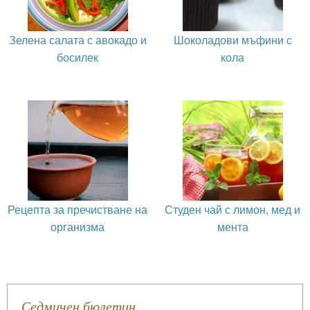
Зелена салата с авокадо и
Шоколадови мъфини с
босилек
кола
Рецепта за пречистване на
Студен чай с лимон, мед и
организма
мента
Седмичен бюлетин