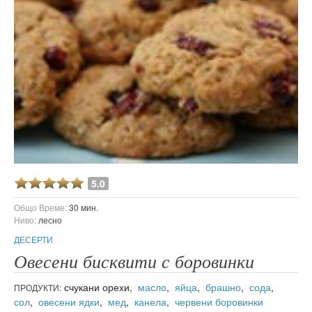
5.0
Общо Време:
30 мин.
Ниво:
лесно
ДЕСЕРТИ
Овесени бисквити с боровинки
счукани орехи,
масло
,
яйца
,
брашно
,
сода
,
ПРОДУКТИ:
сол
,
овесени ядки
,
мед
,
канела
,
червени боровинки