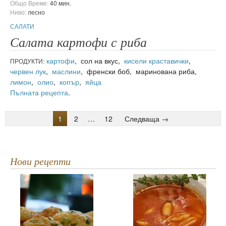
Общо Време:
40 мин.
Ниво:
лесно
САЛАТИ
Салата картофи с риба
картофи
, сол на вкус,
кисели краставички
,
ПРОДУКТИ:
червен лук
,
маслини
, френски боб, маринована риба,
лимон
,
олио
,
копър
,
яйца
Пълната рецепта
.
1
2
…
12
Следваща →
Нови рецепти