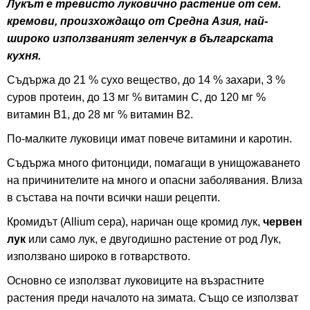
Лукът е тревисто луковично растение от сем.
кремови, произхождащо от Средна Азия, най-
широко използваният зеленчук в българската
кухня.
Съдържа до 21 % сухо вещество, до 14 % захари, 3 %
суров протеин, до 13 мг % витамин С, до 120 мг %
витамин В1, до 28 мг % витамин В2.
По-малките луковици имат повече витамини и каротин.
Съдържа много фитонциди, помагащи в унищожаването
на причинителите на много и опасни заболявания. Влиза
в състава на почти всички наши рецепти.
Кромидът (Allium cepa), наричан още кромид лук,
червен
лук
или само лук, е двугодишно растение от род Лук,
използвано широко в готварството.
Основно се използват луковиците на възрастните
растения преди началото на зимата. Също се използват