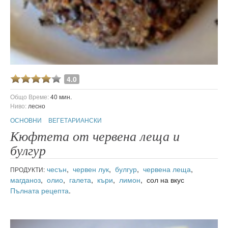
4.0
Общо Време:
40 мин.
Ниво:
лесно
ОСНОВНИ
ВЕГЕТАРИАНСКИ
Кюфтета от червена леща и
булгур
чесън
,
червен лук
,
булгур
,
червена леща
,
ПРОДУКТИ:
магданоз
,
олио
,
галета
,
къри
,
лимон
, сол на вкус
Пълната рецепта
.