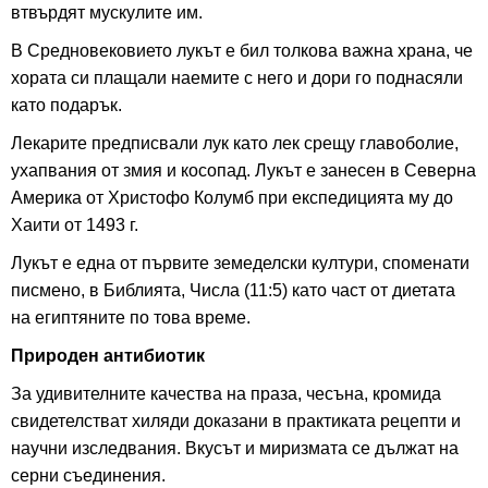
втвърдят мускулите им.
В Средновековието лукът е бил толкова важна храна, че
хората си плащали наемите с него и дори го поднасяли
като подарък.
Лекарите предписвали лук като лек срещу главоболие,
ухапвания от змия и косопад. Лукът е занесен в Северна
Америка от Христофо Колумб при експедицията му до
Хаити от 1493 г.
Лукът е една от първите земеделски култури, споменати
писмено, в Библията, Числа (11:5) като част от диетата
на египтяните по това време.
Природен антибиотик
За удивителните качества на праза, чесъна, кромида
свидетелстват хиляди доказани в практиката рецепти и
научни изследвания. Вкусът и миризмата се дължат на
серни съединения.