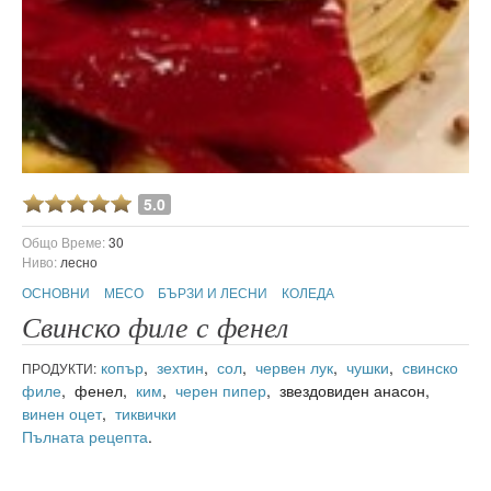
5.0
Общо Време:
30
Ниво:
лесно
ОСНОВНИ
МЕСО
БЪРЗИ И ЛЕСНИ
КОЛЕДА
Свинско филе с фенел
копър
,
зехтин
,
сол
,
червен лук
,
чушки
,
свинско
ПРОДУКТИ:
филе
, фенел,
ким
,
черен пипер
, звездовиден анасон,
винен оцет
,
тиквички
Пълната рецепта
.