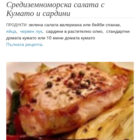
Средиземноморска салата с
Кумато и сардини
зелена салата валериана или бейби спанак,
ПРОДУКТИ:
яйца
,
червен лук
, сардини в растително олио, стандартни
домата кумато или 10 мини домата кумато
Пълната рецепта
.