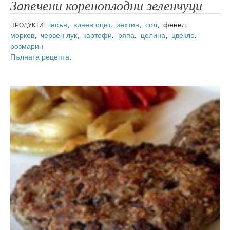
Запечени кореноплодни зеленчуци
чесън
,
винен оцет
,
зехтин
,
сол
, фенел,
ПРОДУКТИ:
морков
,
червен лук
,
картофи
,
ряпа
,
целина
,
цвекло
,
розмарин
Пълната рецепта
.