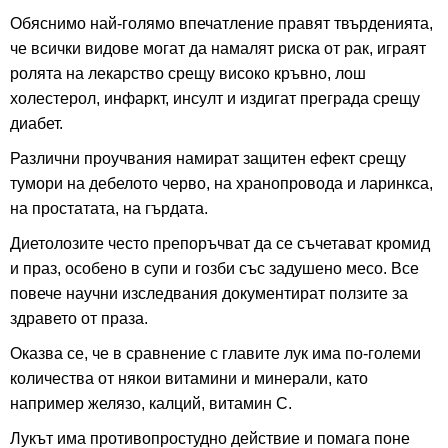
Обяснимо най-голямо впечатление правят твърденията,
че всички видове могат да намалят риска от рак, играят
ролята на лекарство срещу високо кръвно, лош
холестерол, инфаркт, инсулт и издигат преграда срещу
диабет.
Различни проучвания намират защитен ефект срещу
тумори на дебелото черво, на хранопровода и ларинкса,
на простатата, на гърдата.
Диетолозите често препоръчват да се съчетават кромид
и праз, особено в супи и гозби със задушено месо. Все
повече научни изследвания документират ползите за
здравето от праза.
Оказва се, че в сравнение с главите лук има по-големи
количества от някои витамини и минерали, като
например желязо, калций, витамин С.
Лукът има противопростудно действие и помага поне