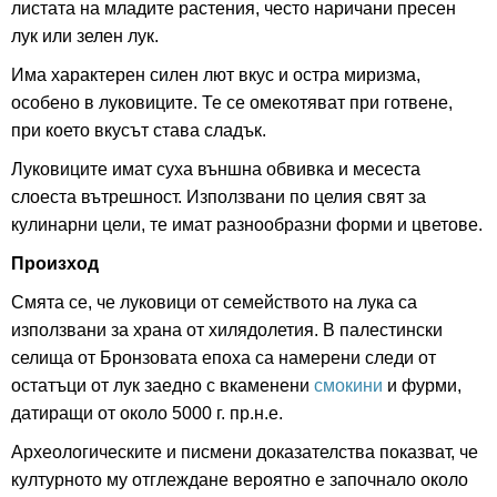
листата на младите растения, често наричани пресен
лук или зелен лук.
Има характерен силен лют вкус и остра миризма,
особено в луковиците. Те се омекотяват при готвене,
при което вкусът става сладък.
Луковиците имат суха външна обвивка и месеста
слоеста вътрешност. Използвани по целия свят за
кулинарни цели, те имат разнообразни форми и цветове.
Произход
Смята се, че луковици от семейството на лука са
използвани за храна от хилядолетия. В палестински
селища от Бронзовата епоха са намерени следи от
остатъци от лук заедно с вкаменени
смокини
и фурми,
датиращи от около 5000 г. пр.н.е.
Археологическите и писмени доказателства показват, че
културното му отглеждане вероятно е започнало около