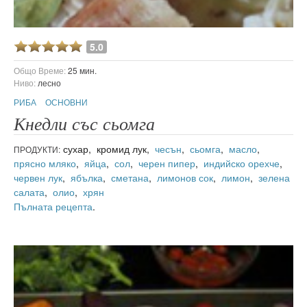
5.0
Общо Време:
25 мин.
Ниво:
лесно
РИБА
ОСНОВНИ
Кнедли със сьомга
сухар, кромид лук,
чесън
,
сьомга
,
масло
,
ПРОДУКТИ:
прясно мляко
,
яйца
,
сол
,
черен пипер
,
индийско орехче
,
червен лук
,
ябълка
,
сметана
,
лимонов сок
,
лимон
,
зелена
салата
,
олио
,
хрян
Пълната рецепта
.