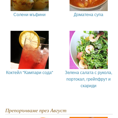
Солени мъфини
Доматена супа
Коктейл "Кампари сода"
Зелена салата с рукола,
портокал, грейпфрут и
скариди
Препоръчваме през Август