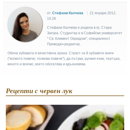
от
Стефани Калчева
21 януари 2012,
10:26
Стефани Калчева е родена в гр. Стара
Загора. Студентка е в Софийски университет
" Св. Климент Охридски", специалност
Преводач-редактор.
Обича хубавата и качествена храна. Страст са й хубавите книги
("колкото повече, толкова повече"), да пътува, руския език, театъра,
киното и всичко, което обогатява и вдъхновява.
Рецепти с червен лук