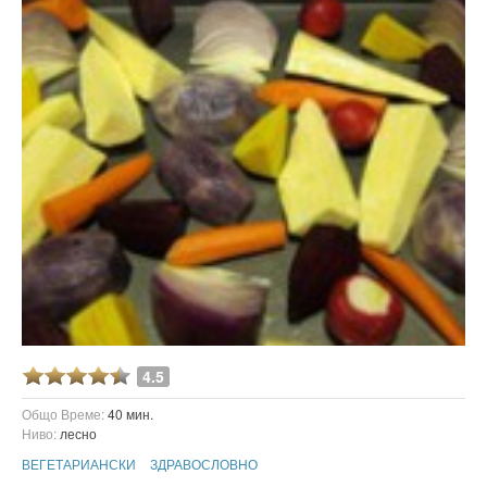
4.5
Общо Време:
40 мин.
Ниво:
лесно
ВЕГЕТАРИАНСКИ
ЗДРАВОСЛОВНО