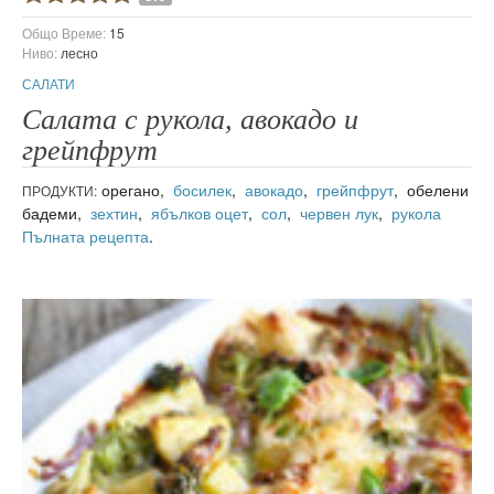
Общо Време:
15
Ниво:
лесно
САЛАТИ
Салата с рукола, авокадо и
грейпфрут
орегано,
босилек
,
авокадо
,
грейпфрут
, обелени
ПРОДУКТИ:
бадеми,
зехтин
,
ябълков оцет
,
сол
,
червен лук
,
рукола
Пълната рецепта
.