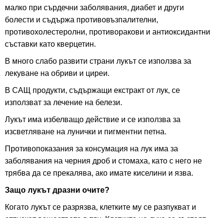
малко при сърдечни заболявания, диабет и други
болести и съдържа противовъзпалителни,
противохолестеролни, противоракови и антиоксидантни
съставки като кверцетин.
В много слабо развити страни лукът се използва за
лекуване на обриви и циреи.
В САЩ продукти, съдържащи екстракт от лук, се
използват за лечение на белези.
Лукът има избелващо действие и се използва за
изсветляване на лунички и пигментни петна.
Противопоказания за консумация на лук има за
заболявания на черния дроб и стомаха, като с него не
трябва да се прекалява, ако имате киселини и язва.
Защо лукът дразни очите?
Когато лукът се разрязва, клетките му се разпукват и