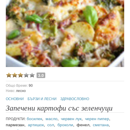
3.0
Общо Време:
90
Ниво:
лесно
ОСНОВНИ
БЪРЗИ И ЛЕСНИ
ЗДРАВОСЛОВНО
Запечени картофи със зеленчуци
босилек
,
масло
,
червен лук
,
черен пипер
,
ПРОДУКТИ:
пармезан,
артишок
,
сол
,
броколи
, фенел,
сметана
,