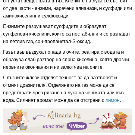
отпускат веществата в тях. Клетките на лука се състоят
от две части - ензими, наречени алианази, и сулфиди или
аминокиселинни сулфоксиди.
Ензимите разрушават сулфидите и образуват
сулфенови киселини, които са нестабилни и се разпадат
на летлив газ, сон-пропанетал-S-оксид.
Газът във въздуха попада в очите, реагира с водата и
образува слаб разтвор на сярна киселина, която дразни
нервните окончания и ни залютява на очите.
Слъзните жлези отделят течност, за да разтворят и
отмият дразнителя. Отделянето на газ може да се
предотврати чрез рязане на лука на чешмата или във
вода. Силният аромат може да се отстрани с
лимон
.