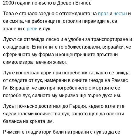
2000 години по-късно в Древен Египет.
Това е станало заедно с отглеждането на
праз
и
чесън
и
се смята, че работниците, строили пирамидите, са
хранени с
репи
и лук.
Лукът се отглежда лесно и е удобен за транспортиране и
складиране. Египтяните го обожествявали, вярвайки, че
сферичната му форма и концентричните пръстени
символизират вечния живот.
Лук е използван дори при погребенията, както се вижда
от следите от лук, намерени в очните гнезда на Рамзес
IV. Вярвали, че ако при погребението с мъртвите се
погребе лук, силната му миризма ще върне духа им.
Лукът по-късно достигнал до Гърция, където атлетите
ядели големи количества лук, защото щял да олекоти
баланса на кръвта им.
Римските гладиатори били натривани с лук за да се