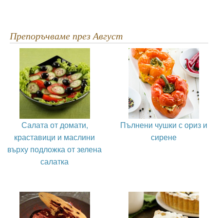
Препоръчваме през Август
Салата от домати,
Пълнени чушки с ориз и
краставици и маслини
сирене
върху подложка от зелена
салатка