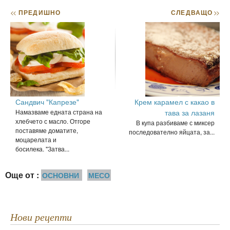
<<
ПРЕДИШНО
СЛЕДВАЩО
>>
Сандвич "Капрезе"
Крем карамел с какао в
Намазваме едната страна на
тава за лазаня
хлебчето с масло. Отгоре
В купа разбиваме с миксер
поставяме доматите,
последователно яйцата, за...
моцарелата и
босилека. "Затва...
Още от :
ОСНОВНИ
МЕСО
Нови рецепти