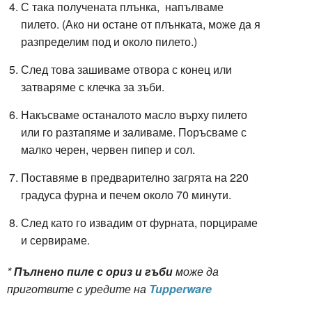
С така получената плънка, напълваме
пилето. (
Ако ни остане от плънката, може да я
разпределим под и около пилето.)
След това зашиваме отвора с конец или
затваряме с клечка за зъби.
Накъсваме останалото масло върху пилето
или го разтапяме и заливаме. Поръсваме с
малко черен, червен пипер и сол.
Поставяме в предварително загрята на 220
градуса фурна и печем около 70 минути.
След като го извадим от фурната, порцираме
и сервираме.
*
Пълнено пиле с ориз и гъби
може да
приготвите с уредите на
Tupperware