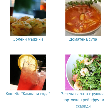
Солени мъфини
Доматена супа
Коктейл "Кампари сода"
Зелена салата с рукола,
портокал, грейпфрут и
скариди