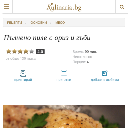
РЕЦЕПТИ
ОСНОВНИ
МЕСО
Пълнено пиле с ориз и гъби
4.0
Време:
90 мин.
Ниво:
лесно
от общо
130 гласа
Порции:
4
принтирай
приготви
добави в любими