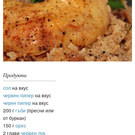
Продукти
сол
на вкус
червен пипер
на вкус
черен пипер
на вкус
200 г
гъби
(пресни или
от буркан)
150 г
ориз
2 глави
червен лук