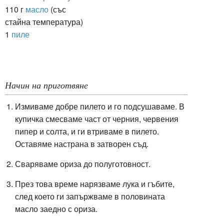
110 г
масло
(със
стайна температура)
1
пиле
Начин на приготвяне
Измиваме добре пилето и го подсушаваме. В
купичка смесваме част от черния, червения
пипер и солта, и ги втриваме в пилето.
Оставяме настрана в затворен съд.
Сваряваме ориза до полуготовност.
През това време нарязваме лука
и гъбите,
след което ги запържваме в половината
масло заедно с ориза.