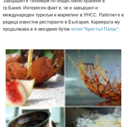
Завършил е Техникум по обществено хранене в
гр.Банкя. Интересен факт е, че е завършил и
международен туризъм и маркетинг в УНСС. Работил е в
редица известни ресторанти в България. Кариерата му
продължава в
4-звездния бутик
хотел "Кристъл Палас".