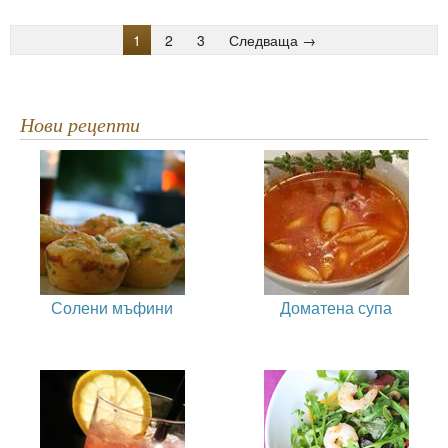
1
2
3
Следваща →
Нови рецепти
Солени мъфини
Доматена супа