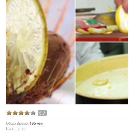
3.7
Общо Време:
195 мин.
Ниво:
лесно