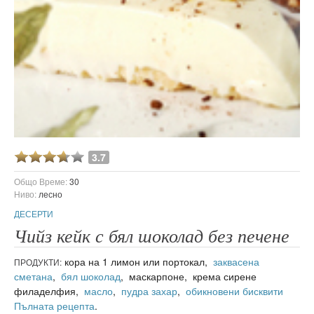
3.7
Общо Време:
30
Ниво:
лесно
ДЕСЕРТИ
Чийз кейк с бял шоколад без печене
кора на 1 лимон или портокал,
заквасена
ПРОДУКТИ:
сметана
,
бял шоколад
, маскарпоне, крема сирене
филаделфия,
масло
,
пудра захар
,
обикновени бисквити
Пълната рецепта
.