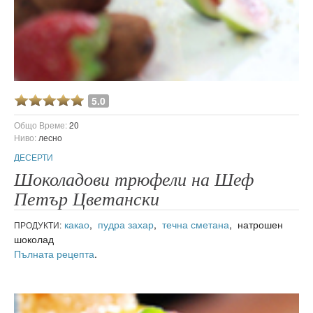
5.0
Общо Време:
20
Ниво:
лесно
ДЕСЕРТИ
Шоколадови трюфели на Шеф
Петър Цветански
какао
,
пудра захар
,
течна сметана
, натрошен
ПРОДУКТИ:
шоколад
Пълната рецепта
.