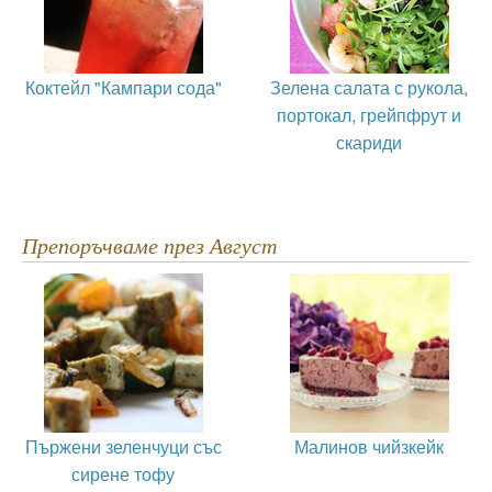
Коктейл "Кампари сода"
Зелена салата с рукола,
портокал, грейпфрут и
скариди
Препоръчваме през Август
Пържени зеленчуци със
Малинов чийзкейк
сирене тофу