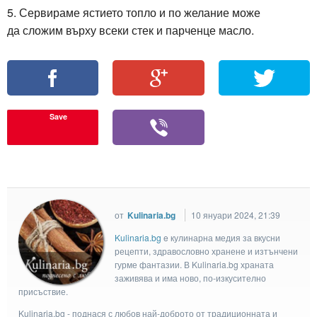
5. Сервираме ястието топло и по желание може
да сложим върху всеки стек и парченце масло.
Save
от
Kulinaria.bg
10 януари 2024, 21:39
Kulinaria.bg
e кулинарна медия за вкусни
рецепти, здравословно хранене и изтънчени
гурме фантазии. В Kulinaria.bg храната
заживява и има ново, по-изкусително
присъствие.
Kulinaria.bg - поднася с любов най-доброто от традиционната и