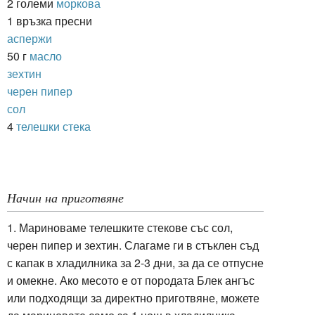
2 големи
моркова
1 връзка пресни
аспержи
50 г
масло
зехтин
черен пипер
сол
4
телешки стека
Начин на приготвяне
1. Мариноваме телешките стекове със сол,
черен пипер и зехтин. Слагаме ги в стъклен съд
с капак в хладилника за 2-3 дни, за да се отпусне
и омекне. Ако месото е от породата Блек ангъс
или подходящи за директно приготвяне, можете