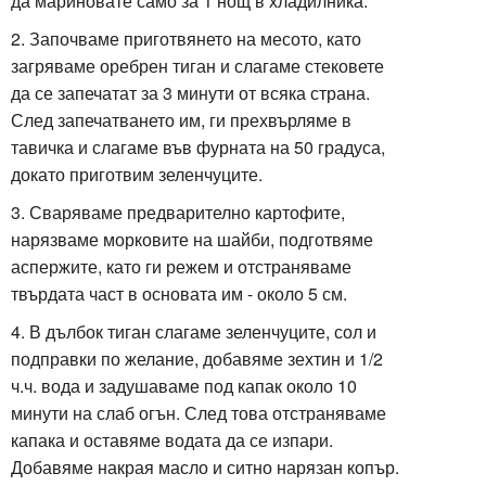
да мариновате само за 1 нощ в хладилника.
2. Започваме приготвянето на месото, като
загряваме оребрен тиган и слагаме стековете
да се запечатат за 3 минути от всяка страна.
След запечатването им, ги прехвърляме в
тавичка и слагаме във фурната на 50 градуса,
докато приготвим зеленчуците.
3. Сваряваме предварително картофите,
нарязваме морковите на шайби, подготвяме
аспержите, като ги режем и отстраняваме
твърдата част в основата им - около 5 см.
4. В дълбок тиган слагаме зеленчуците, сол и
подправки по желание, добавяме зехтин и 1/2
ч.ч. вода и задушаваме под капак около 10
минути на слаб огън. След това отстраняваме
капака и оставяме водата да се изпари.
Добавяме накрая масло и ситно нарязан копър.