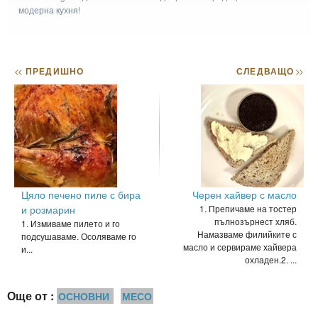
модерна кухня!
<<
ПРЕДИШНО
СЛЕДВАЩО
>>
Цяло печено пиле с бира
Черен хайвер с масло
и розмарин
1. Препичаме на тостер
пълнозърнест хляб.
1. Измиваме пилето и го
Намазваме филийките с
подсушаваме. Осоляваме го
масло и сервираме хайвера
и...
охладен.2. ...
Още от :
ОСНОВНИ
МЕСО