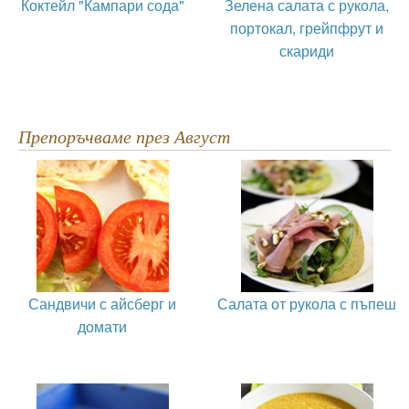
Коктейл "Кампари сода"
Зелена салата с рукола,
портокал, грейпфрут и
скариди
Препоръчваме през Август
Сандвичи с айсберг и
Салата от рукола с пъпеш
домати