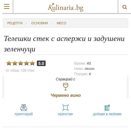
РЕЦЕПТИ
ОСНОВНИ
МЕСО
Телешки стек с аспержи и задушени
зеленчуци
5.0
Време:
40
Ниво:
лесно
от общо
126 глас
Порции:
4
Сервирай с
Червено вино
принтирай
приготви
добави в любими