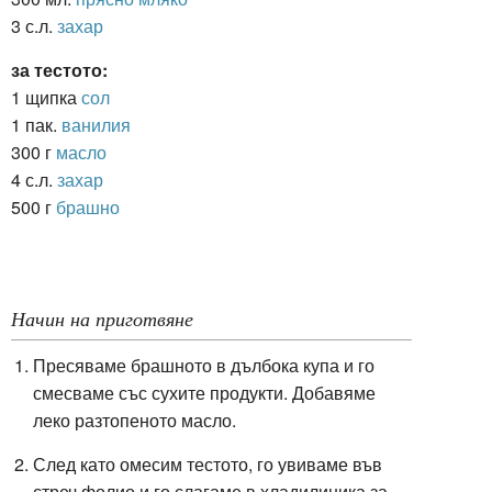
3 с.л.
захар
за тестото:
1 щипка
сол
1 пак.
ванилия
300 г
масло
4 с.л.
захар
500 г
брашно
Начин на приготвяне
Пресяваме брашното в дълбока купа и го
смесваме със сухите продукти. Добавяме
леко разтопеното масло.
След като омесим тестото, го увиваме във
стреч фолио и го слагаме в хладилиника за