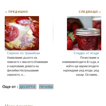
<<
ПРЕДИШНО
СЛЕДВАЩО
>>
Сирене по тракийски
Сладко от ягоди
Намазваме дъното на
Почистваме и
гювечето с маслото.Измиваме
измивамеягодите.В съда, в
и нарязваме домата на
който ще варим ягодите
филийки.Натрошаваме
нареждаме ред ягоди, ред
сиренето, н...
захар. Оставям...
Още от :
ДЕСЕРТИ
ПЕЧИВА
Нови рецепти