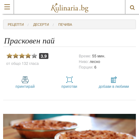
РЕЦЕПТИ
ДЕСЕРТИ
ПЕЧИВА
Прасковен пай
3.9
Време:
55 мин.
Ниво:
лесно
от общо
132 гласа
Порции:
6
принтирай
приготви
добави в любими