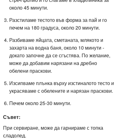
около 45 минути.
Разстиламе тестото във форма за пай и го
печем на 180 градуса, около 20 минути.
Разбиваме яйцата, сметаната, млякото и
захарта на водна баня, около 10 минути -
докато започне да се сгъстява. По желание,
може да добавим нарязани на дребно
обелени праскови.
Изсипваме плънка върху изстиналото тесто и
украсяваме с обелените и нарязан праскови.
Печем около 25-30 минути.
Съвет:
При сервиране, може да гарнираме с топка
сладолед.