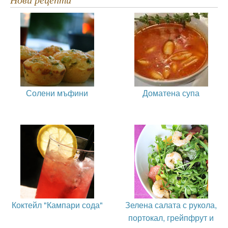
Солени мъфини
Доматена супа
Коктейл "Кампари сода"
Зелена салата с рукола,
портокал, грейпфрут и