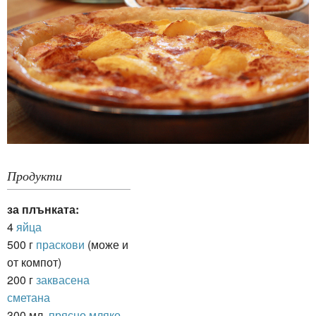
Продукти
за плънката:
4
яйца
500 г
праскови
(може и
от компот)
200 г
заквасена
сметана
300 мл.
прясно мляко