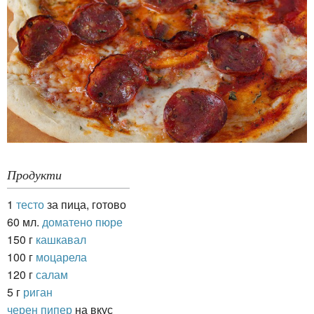
Продукти
1
тесто
за пица, готово
60 мл.
доматено пюре
150 г
кашкавал
100 г
моцарела
120 г
салам
5 г
риган
черен пипер
на вкус