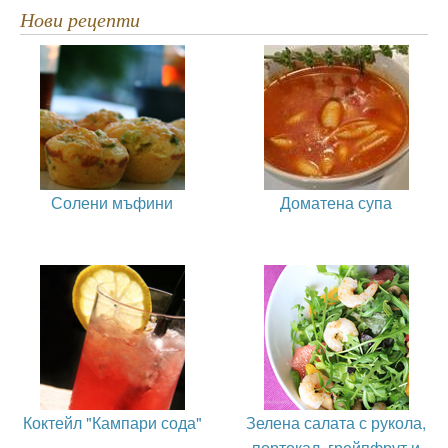
Нови рецепти
Солени мъфини
Доматена супа
Коктейл "Кампари сода"
Зелена салата с рукола,
портокал, грейпфрут и