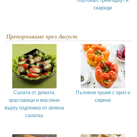
скариди
Препоръчваме през Август
Салата от домати,
Пълнени чушки с ориз и
краставици и маслини
сирене
върху подложка от зелена
салатка