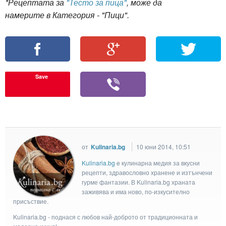
*Рецептата за
"Тесто за пица"
, може да
намерите в Категория - "Пици".
Save
от
Kulinaria.bg
10 юни 2014, 10:51
Kulinaria.bg
e кулинарна медия за вкусни
рецепти, здравословно хранене и изтънчени
гурме фантазии. В Kulinaria.bg храната
заживява и има ново, по-изкусително
присъствие.
Kulinaria.bg - поднася с любов най-доброто от традиционната и