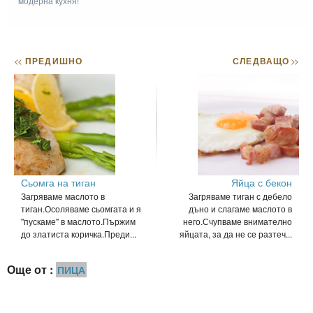
модерна кухня!
<<
ПРЕДИШНО
СЛЕДВАЩО
>>
Сьомга на тиган
Яйца с бекон
Загряваме маслото в
Загряваме тиган с дебело
тиган.Осоляваме сьомгата и я
дъно и слагаме маслото в
"пускаме" в маслото.Пържим
него.Счупваме внимателно
до златиста коричка.Преди...
яйцата, за да не се разтеч...
Още от :
ПИЦА