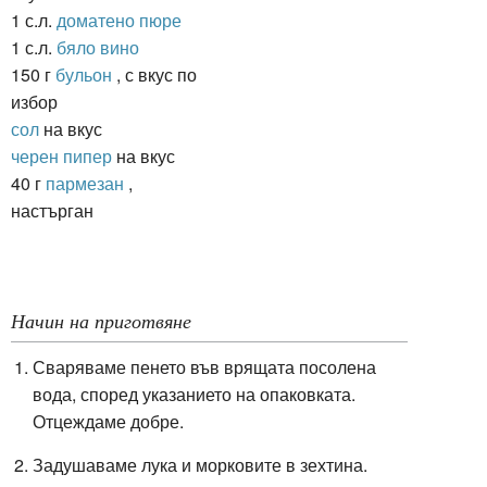
1 с.л.
доматено пюре
1 с.л.
бяло вино
150 г
бульон
, с вкус по
избор
сол
на вкус
черен пипер
на вкус
40 г
пармезан
,
настърган
Начин на приготвяне
Сваряваме пенето във врящата посолена
вода, според указанието на опаковката.
Отцеждаме добре.
Задушаваме лука и морковите в зехтина.