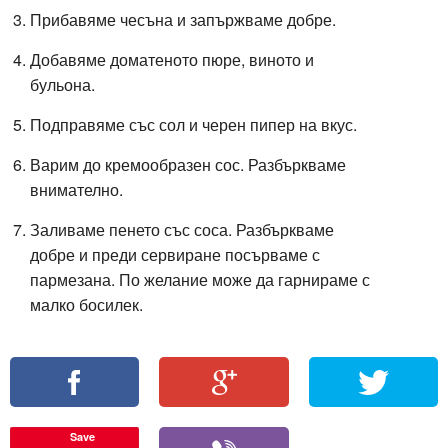
Прибавяме чесъна и запържваме добре.
Добавяме доматеното пюре, виното и
бульона.
Подправяме със сол и черен пипер на вкус.
Варим до кремообразен сос. Разбъркваме
внимателно.
Заливаме пенето със соса. Разбъркваме
добре и преди сервиране посърваме с
пармезана. По желание може да гарнираме с
малко босилек.
Save