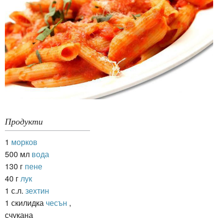
Продукти
1
морков
500 мл
вода
130 г
пене
40 г
лук
1 с.л.
зехтин
1 скилидка
чесън
,
счукана