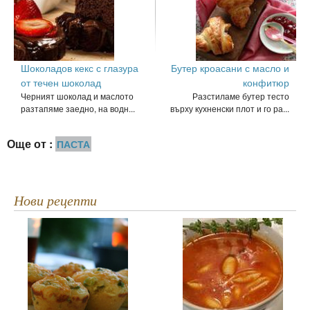
Шоколадов кекс с глазура
Бутер кроасани с масло и
от течен шоколад
конфитюр
Черният шоколад и маслото
Разстиламе бутер тесто
разтапяме заедно, на водн...
върху кухненски плот и го ра...
Още от :
ПАСТА
Нови рецепти