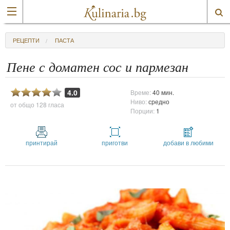
РЕЦЕПТИ
ПАСТА
Пене с доматен сос и пармезан
4.0
Време:
40 мин.
Ниво:
средно
от общо
128 гласа
Порции:
1
принтирай
приготви
добави в любими