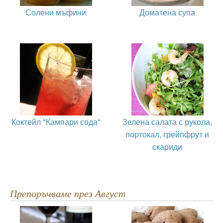
Солени мъфини
Доматена супа
Коктейл "Кампари сода"
Зелена салата с рукола,
портокал, грейпфрут и
скариди
Препоръчваме през Август