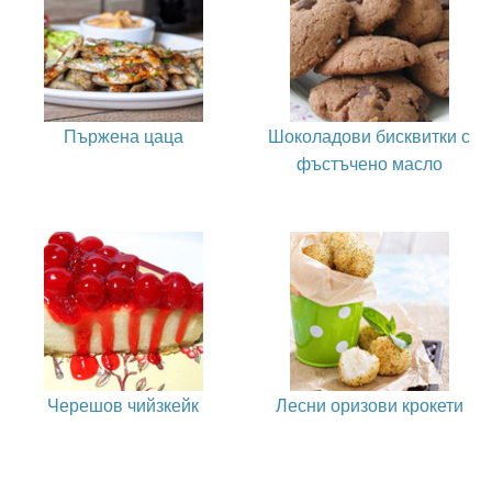
Пържена цаца
Шоколадови бисквитки с
фъстъчено масло
Черешов чийзкейк
Лесни оризови крокети