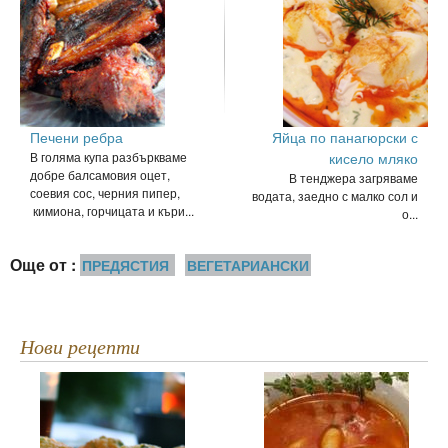
Печени ребра
Яйца по панагюрски с
В голяма купа разбъркваме
кисело мляко
добре балсамовия оцет,
В тенджера загряваме
соевия сос, черния пипер,
водата, заедно с малко сол и
кимиона, горчицата и къри...
о...
Още от :
ПРЕДЯСТИЯ
ВЕГЕТАРИАНСКИ
Нови рецепти