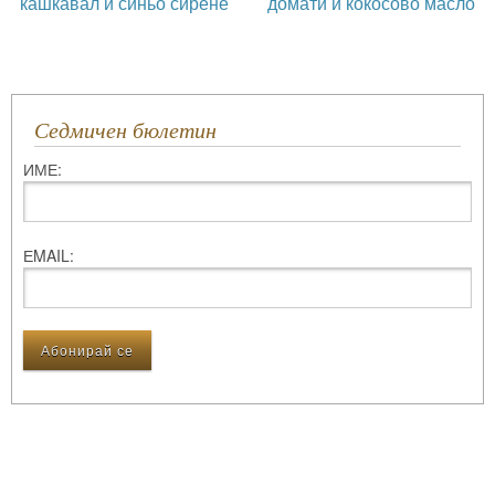
кашкавал и синьо сирене
домати и кокосово масло
Седмичен бюлетин
ИМЕ:
ЕMAIL: