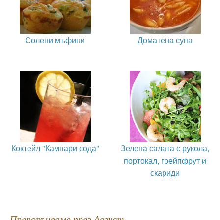
Солени мъфини
Доматена супа
Коктейл "Кампари сода"
Зелена салата с рукола,
портокал, грейпфрут и
скариди
Препоръчваме през Август