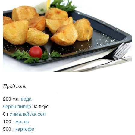
Продукти
200 мл.
вода
черен пипер
на вкус
8 г
хималайска сол
100 г
масло
500 г
картофи