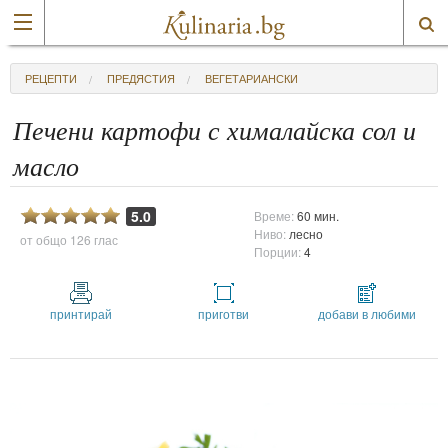
РЕЦЕПТИ
ПРЕДЯСТИЯ
ВЕГЕТАРИАНСКИ
Печени картофи с хималайска сол и
масло
5.0
Време:
60 мин.
Ниво:
лесно
от общо
126 глас
Порции:
4
принтирай
приготви
добави в любими