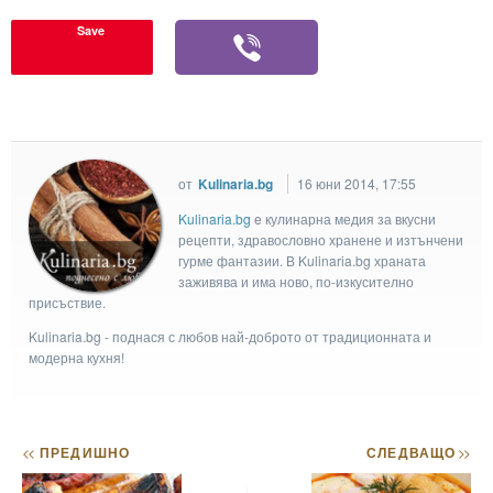
Save
от
Kulinaria.bg
16 юни 2014, 17:55
Kulinaria.bg
e кулинарна медия за вкусни
рецепти, здравословно хранене и изтънчени
гурме фантазии. В Kulinaria.bg храната
заживява и има ново, по-изкусително
присъствие.
Kulinaria.bg - поднася с любов най-доброто от традиционната и
модерна кухня!
<<
ПРЕДИШНО
СЛЕДВАЩО
>>