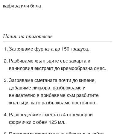
кафява или бяла
Начин на приготвяне
Загряваме фурната до 150 градуса.
Разбиваме жълтъците със захарта и
ваниловия екстракт до кремообразна смес.
Загряваме сметаната почти до кипене,
добавяме ликьора, разбъркваме и
внимателно я прибавяме към разбитите
жълтъци, като разбъркваме постоянно.
Разпределяме сместа в 4 огнеупорни
формички с обем 125 мл.
Поставяме формите в дълбок съд, в който