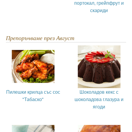
портокал, грейпфрут и
скариди
Препоръчваме през Август
Пилешки крилца със сос
Шоколадов кекс с
"Табаско"
шоколадова глазура и
ягоди