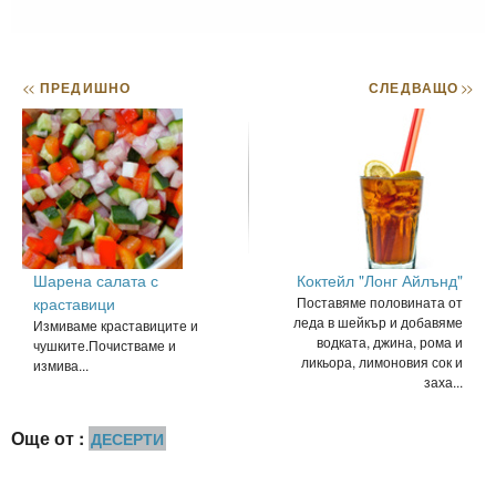
<<
ПРЕДИШНО
СЛЕДВАЩО
>>
Шарена салата с
Коктейл "Лонг Айлънд"
краставици
Поставяме половината от
леда в шейкър и добавяме
Измиваме краставиците и
водката, джина, рома и
чушките.Почистваме и
ликьора, лимоновия сок и
измива...
заха...
Още от :
ДЕСЕРТИ