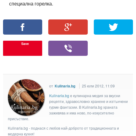
специална горелка.
Save
от
Kulinaria.bg
25 юли 2012, 11:09
Kulinaria.bg
e кулинарна медия за вкусни
рецепти, здравословно хранене и изтънчени
гурме фантазии. В Kulinaria.bg храната
заживява и има ново, по-изкусително
присъствие.
Kulinaria.bg - поднася с любов най-доброто от традиционната и
модерна кухня!