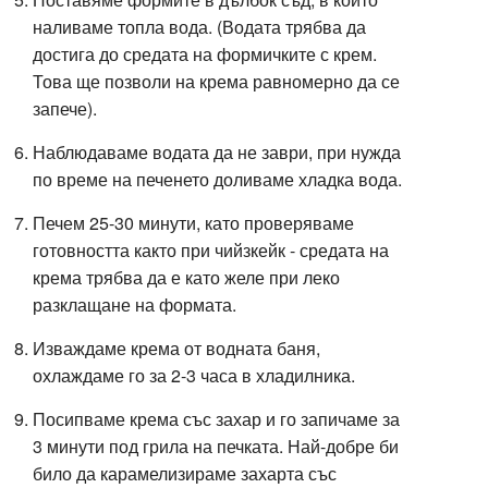
наливаме топла вода. (Водата трябва да
достига до средата на формичките с крем.
Това ще позволи на крема равномерно да се
запече).
Наблюдаваме водата да не заври, при нужда
по време на печенето доливаме хладка вода.
Печем 25-30 минути, като проверяваме
готовността както при чийзкейк - средата на
крема трябва да е като желе при леко
разклащане на формата.
Изваждаме крема от водната баня,
охлаждаме го за 2-3 часа в хладилника.
Посипваме крема със захар и го запичаме за
3 минути под грила на печката. Най-добре би
било да карамелизираме захарта със