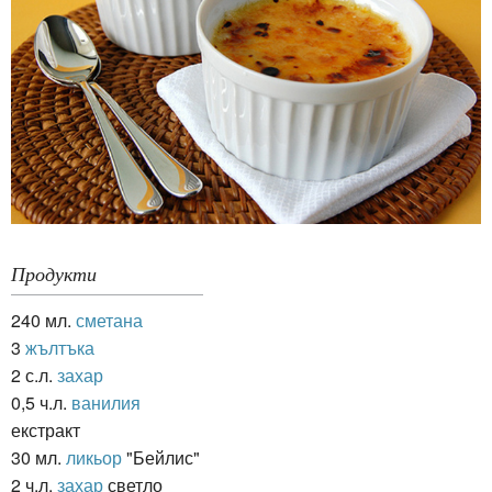
Продукти
240 мл.
сметана
3
жълтъка
2 с.л.
захар
0,5 ч.л.
ванилия
екстракт
30 мл.
ликьор
"Бейлис"
2 ч.л.
захар
светло