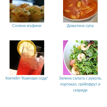
Солени мъфини
Доматена супа
Коктейл "Кампари сода"
Зелена салата с рукола,
портокал, грейпфрут и
скариди