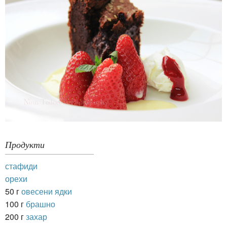
Продукти
стафиди
орехи
50 г
овесени ядки
100 г
брашно
200 г
захар