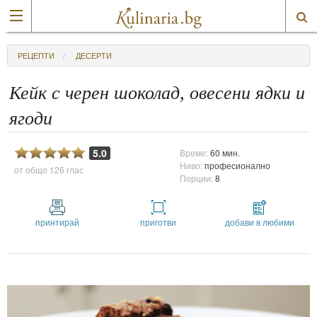
РЕЦЕПТИ
ДЕСЕРТИ
Кейк с черен шоколад, овесени ядки и
ягоди
5.0
Време:
60 мин.
Ниво:
професионално
от общо
126 глас
Порции:
8
принтирай
приготви
добави в любими