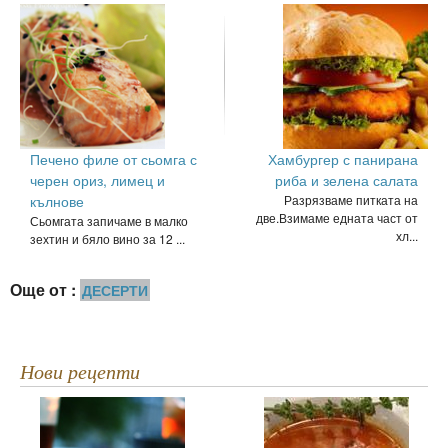
Печено филе от сьомга с
Хамбургер с панирана
черен ориз, лимец и
риба и зелена салата
кълнове
Разрязваме питката на
две.Взимаме едната част от
Сьомгата запичаме в малко
хл...
зехтин и бяло вино за 12 ...
Още от :
ДЕСЕРТИ
Нови рецепти