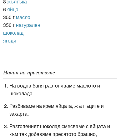
8
жълтъка
6
яйца
350 г
масло
350 г
натурален
шоколад
ягоди
Начин на приготвяне
На водна баня разтопяваме маслото и
шоколада.
Разбиваме на крем яйцата, жълтъците и
захарта.
Разтопеният шоколад смесваме с яйцата и
към тях добавяме пресятото брашно,