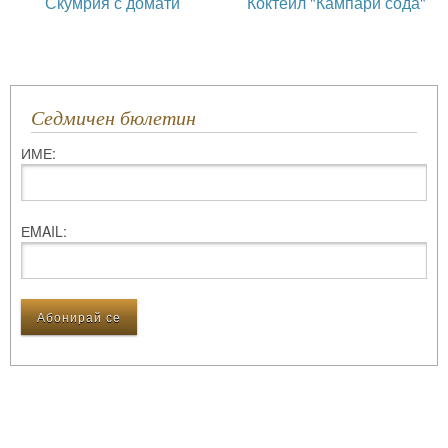
Скумрия с домати
Коктейл "Кампари сода"
Седмичен бюлетин
ИМЕ:
ЕMAIL: