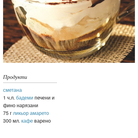
Продукти
сметана
1 ч.л.
бадеми
печени и
фино нарязани
75 г
ликьор амарето
300 мл.
кафе
варено