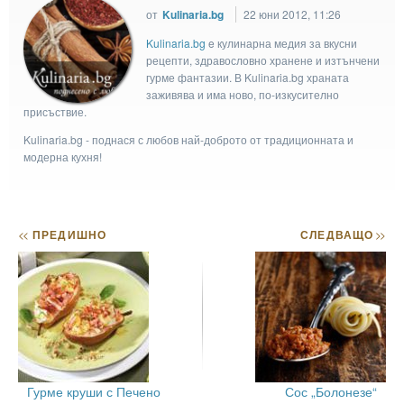
от
Kulinaria.bg
22 юни 2012, 11:26
Kulinaria.bg
e кулинарна медия за вкусни
рецепти, здравословно хранене и изтънчени
гурме фантазии. В Kulinaria.bg храната
заживява и има ново, по-изкусително
присъствие.
Kulinaria.bg - поднася с любов най-доброто от традиционната и
модерна кухня!
<<
ПРЕДИШНО
СЛЕДВАЩО
>>
Гурме круши с Печено
Сос „Болонезе“