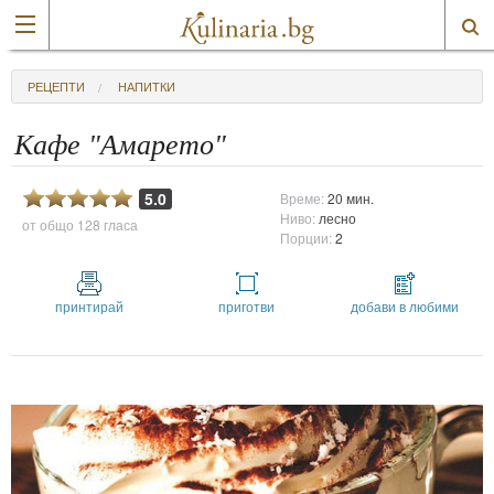
РЕЦЕПТИ
НАПИТКИ
Кафе "Амарето"
5.0
Време:
20 мин.
Ниво:
лесно
от общо
128 гласа
Порции:
2
принтирай
приготви
добави в любими