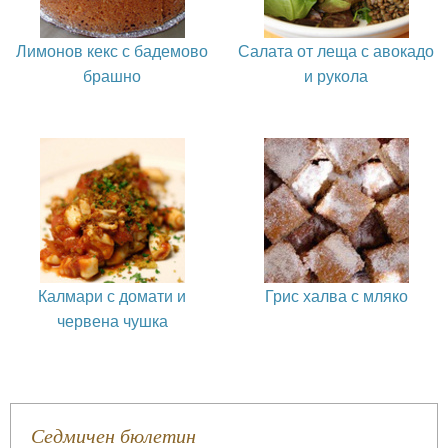
Лимонов кекс с бадемово
Салата от леща с авокадо
брашно
и рукола
Калмари с домати и
Грис халва с мляко
червена чушка
Седмичен бюлетин