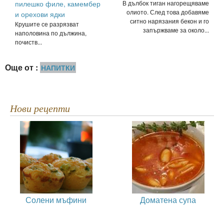
пилешко филе, камембер
В дълбок тиган нагорещяваме
олиото. След това добавяме
и орехови ядки
ситно нарязания бекон и го
Крушите се разрязват
запържваме за около...
наполовина по дължина,
почиств...
Още от :
НАПИТКИ
Нови рецепти
Солени мъфини
Доматена супа