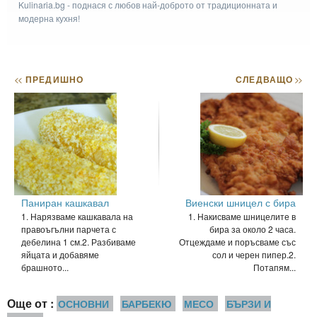
Kulinaria.bg - поднася с любов най-доброто от традиционната и
модерна кухня!
<<
ПРЕДИШНО
СЛЕДВАЩО
>>
Паниран кашкавал
Виенски шницел с бира
1. Нарязваме кашкавала на
1. Накисваме шницелите в
правоъгълни парчета с
бира за около 2 часа.
дебелина 1 см.2. Разбиваме
Отцеждаме и поръсваме със
яйцата и добавяме
сол и черен пипер.2.
брашното...
Потапям...
Още от :
ОСНОВНИ
БАРБЕКЮ
МЕСО
БЪРЗИ И