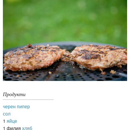
Продукти
черен пипер
сол
1
яйце
1 филия
хляб