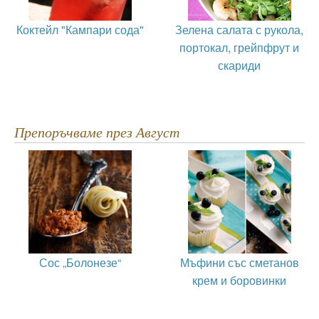
Коктейл "Кампари сода"
Зелена салата с рукола,
портокал, грейпфрут и
скариди
Препоръчваме през Август
Сос „Болонезе“
Мъфини със сметанов
крем и боровинки