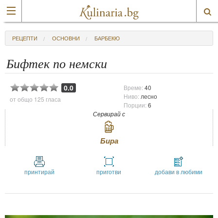
РЕЦЕПТИ
ОСНОВНИ
БАРБЕКЮ
Бифтек по немски
0.0
Време:
40
Ниво:
лесно
от общо
125 гласа
Порции:
6
Сервирай с
Бира
принтирай
приготви
добави в любими