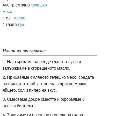
400 гр смляно
телешко
месо
1 с.л.
масло
1 глава
лук
Начин на приготвяне
1. Настъргваме на ренде главата лук и я
запържваме в сгорещеното масло.
2. Прибавяме смляното телешко месо, средата
на филията хляб, натопена в прясно мляко,
яйцето, сол и пипер на вкус.
3. Омесваме добре сместта и оформяме 6
плоски бифтека.
4. Запичаме ги на силно сгорещена скара.