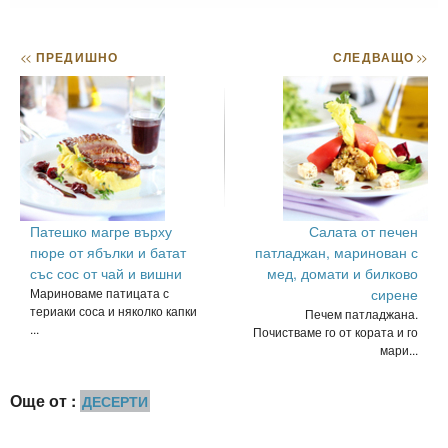
<<
ПРЕДИШНО
СЛЕДВАЩО
>>
Патешко магре върху
Салата от печен
пюре от ябълки и батат
патладжан, маринован с
със сос от чай и вишни
мед, домати и билково
Мариноваме патицата с
сирене
териаки соса и няколко капки
Печем патладжана.
...
Почистваме го от кората и го
мари...
Още от :
ДЕСЕРТИ