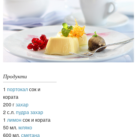
Продукти
1
портокал
сок и
кората
200 г
захар
2 с.л.
пудра захар
1
лимон
сок и кората
50 мл.
мляко
600 мл.
сметана