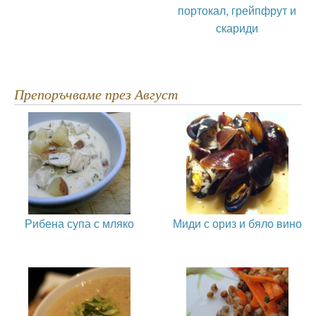
портокал, грейпфрут и
скариди
Препоръчваме през Август
Рибена супа с мляко
Миди с ориз и бяло вино