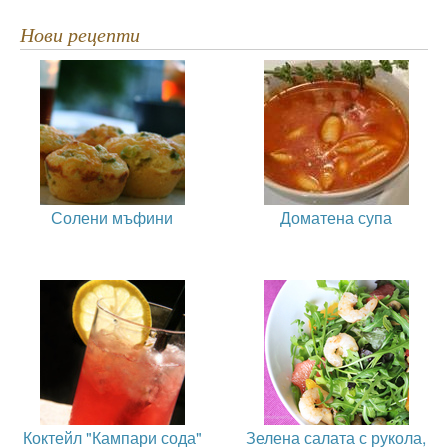
Нови рецепти
Солени мъфини
Доматена супа
Коктейл "Кампари сода"
Зелена салата с рукола,