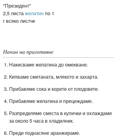
"Президент"
2,5 листа
желатин
по 1
г всяко листче
Начин на приготвяне
Накисваме желатина до омекване.
Кипваме сметаната, млякото и захарта.
Прибавяме сока и корите от плодовете.
Прибавяме желатина и прецеждаме.
Разпределяме сместа в купички и охлаждаме
за около 5 часа в хладилник.
Преди поднасяне аранжираме.