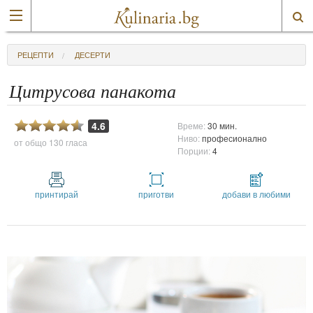
РЕЦЕПТИ
ДЕСЕРТИ
Цитрусова панакота
4.6
Време:
30 мин.
Ниво:
професионално
от общо
130 гласа
Порции:
4
принтирай
приготви
добави в любими