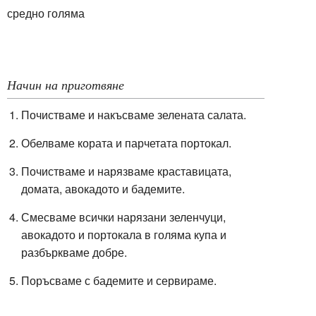
средно голяма
Начин на приготвяне
Почистваме и накъсваме зелената салата.
Обелваме кората и парчетата портокал.
Почистваме и нарязваме краставицата,
домата, авокадото и бадемите.
Смесваме всички нарязани зеленчуци,
авокадото и портокала в голяма купа и
разбъркваме добре.
Поръсваме с бадемите и сервираме.