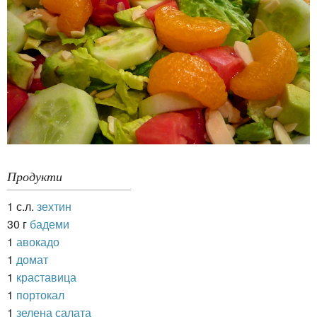
Продукти
1 с.л.
зехтин
30 г
бадеми
1
авокадо
1
домат
1
краставица
1
портокал
1
зелена салата