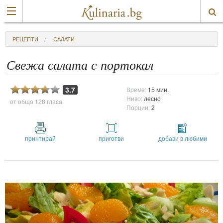
РЕЦЕПТИ
САЛАТИ
Свежа салата с портокал
3.7
Време:
15 мин.
Ниво:
лесно
от общо
128 гласа
Порции:
2
принтирай
приготви
добави в любими