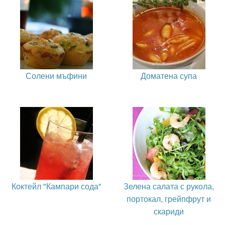
Солени мъфини
Доматена супа
Коктейл "Кампари сода"
Зелена салата с рукола,
портокал, грейпфрут и
скариди