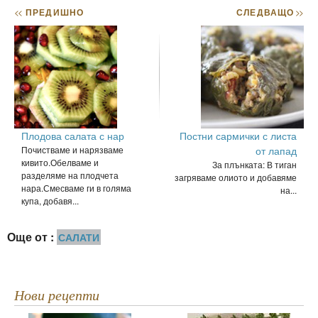
<<
ПРЕДИШНО
СЛЕДВАЩО
>>
Плодова салата с нар
Постни сармички с листа
Почистваме и нарязваме
от лапад
кивито.Обелваме и
За плънката: В тиган
разделяме на плодчета
загряваме олиото и добавяме
нара.Смесваме ги в голяма
на...
купа, добавя...
Още от :
САЛАТИ
Нови рецепти