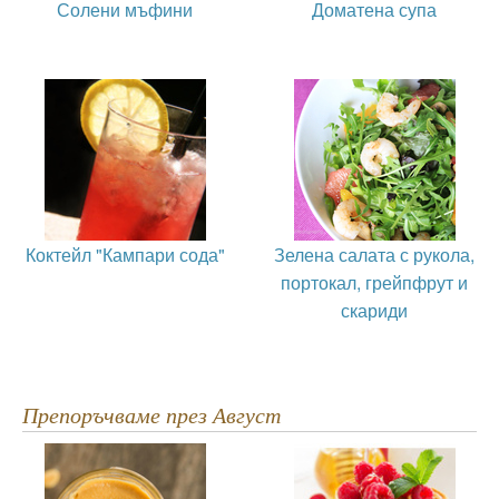
Солени мъфини
Доматена супа
Коктейл "Кампари сода"
Зелена салата с рукола,
портокал, грейпфрут и
скариди
Препоръчваме през Август