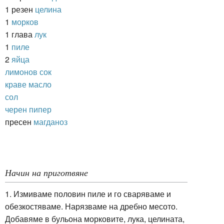
1 резен
целина
1
морков
1 глава
лук
1
пиле
2
яйца
лимонов сок
краве масло
сол
черен пипер
пресен
магданоз
Начин на приготвяне
1. Измиваме половин пиле и го сваряваме и
обезкостяваме. Нарязваме на дребно месото.
Добавяме в бульона морковите, лука, целината,