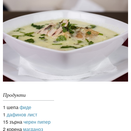
Продукти
1 шепа
фиде
1
дафинов лист
15 зърна
черен пипер
2 корена
магданоз