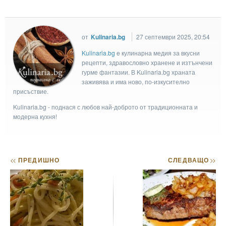
от
Kulinaria.bg
27 септември 2025, 20:54
Kulinaria.bg
e кулинарна медия за вкусни
рецепти, здравословно хранене и изтънчени
гурме фантазии. В Kulinaria.bg храната
заживява и има ново, по-изкусително
присъствие.
Kulinaria.bg - поднася с любов най-доброто от традиционната и
модерна кухня!
<<
ПРЕДИШНО
СЛЕДВАЩО
>>