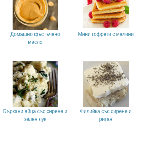
Домашно фъстъчено
Мини гофрети с малини
масло
Бъркани яйца със сирене и
Филийка със сирене и
зелен лук
риган