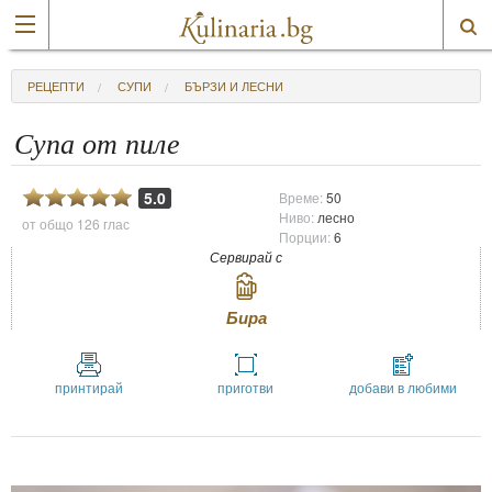
РЕЦЕПТИ
СУПИ
БЪРЗИ И ЛЕСНИ
Супа от пиле
5.0
Време:
50
Ниво:
лесно
от общо
126 глас
Порции:
6
Сервирай с
Бира
принтирай
приготви
добави в любими