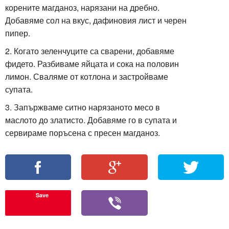
корените магданоз, нарязани на дребно.
Добавяме сол на вкус, дафиновия лист и черен
пипер.
2. Когато зеленчуците са сварени, добавяме
фидето. Разбиваме яйцата и сока на половин
лимон. Сваляме от котлона и застройваме
супата.
3. Запържваме ситно нарязаното месо в
маслото до златисто. Добавяме го в супата и
сервираме поръсена с пресен магданоз.
Save