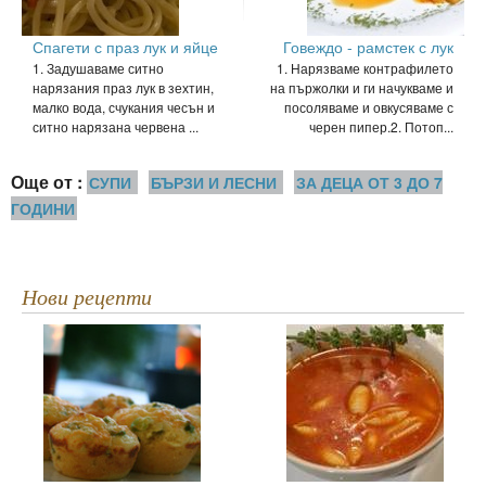
Спагети с праз лук и яйце
Говеждо - рамстек с лук
1. Задушаваме ситно
1. Нарязваме контрафилето
нарязания праз лук в зехтин,
на пържолки и ги начукваме и
малко вода, счукания чесън и
посоляваме и овкусяваме с
ситно нарязана червена ...
черен пипер.2. Потоп...
Още от :
СУПИ
БЪРЗИ И ЛЕСНИ
ЗА ДЕЦА ОТ 3 ДО 7
ГОДИНИ
Нови рецепти