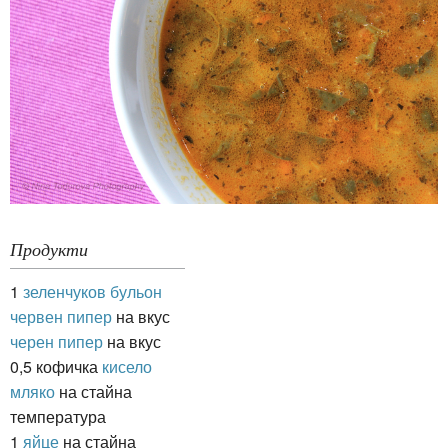
Продукти
1
зеленчуков бульон
червен пипер
на вкус
черен пипер
на вкус
0,5 кофичка
кисело
мляко
на стайна
температура
1
яйце
на стайна