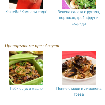
Коктейл "Кампари сода"
Зелена салата с рукола,
портокал, грейпфрут и
скариди
Препоръчваме през Август
Гъби с лук и масло
Пенне с миди и лимонена
трева