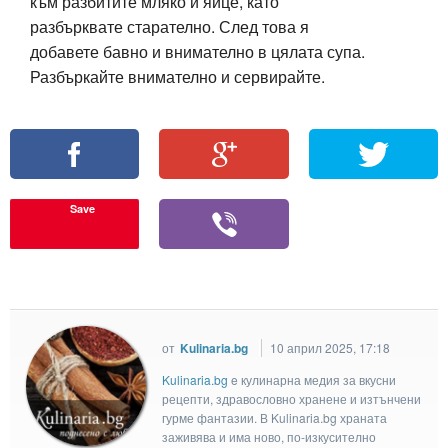
към разбитите мляко и яйце, като
разбърквате старателно. След това я
добавете бавно и внимателно в цялата супа.
Разбъркайте внимателно и сервирайте.
Save
от
Kulinaria.bg
10 април 2025, 17:18
Kulinaria.bg
e кулинарна медия за вкусни
рецепти, здравословно хранене и изтънчени
гурме фантазии. В Kulinaria.bg храната
заживява и има ново, по-изкусително