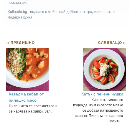
присъствие.
Kulinaria.bg - поднася с любов най-доброто от традиционната и
модерна кухня!
<<
ПРЕДИШНО
СЛЕДВАЩО
>>
Кавърма кебап от
Катък с печени чушки
пилешко месо
Киселото мляко се
изцежда. Към киселото мляко
Пилешкото се обезкостява и
се добавя натрошеното
се нарязва на хапки. Зап...
сирене. Пиперът се нарязва
наситн...