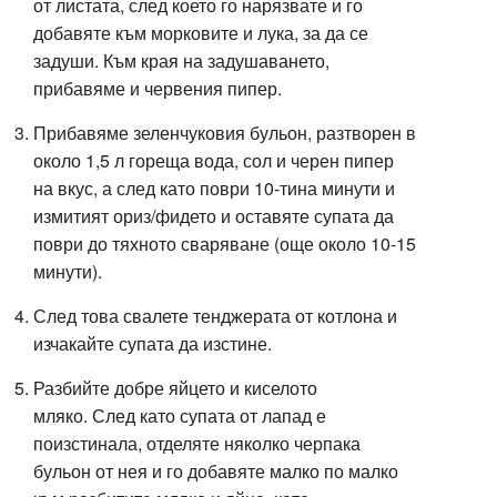
от листата, след което го нарязвате и го
добавяте към морковите и лука, за да се
задуши. Към края на задушаването,
прибавяме и червения пипер.
Прибавяме зеленчуковия бульон, разтворен в
около 1,5 л гореща вода, сол и черен пипер
на вкус, а след като поври 10-тина минути и
измитият ориз/фидето и оставяте супата да
поври до тяхното сваряване (още около 10-15
минути).
След това свалете тенджерата от котлона и
изчакайте супата да изстине.
Разбийте добре яйцето и киселото
мляко.
След като супата от лапад е
поизстинала, отделяте няколко черпака
бульон от нея и го добавяте малко по малко