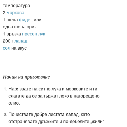
температура
2
моркова
1 шепа
фиде
, или
една шепа ориз
1 връзка
пресен лук
200 г
лапад
сол
на вкус
Начин на приготвяне
Нарязвате на ситно лука и морковите и ги
слагате да се запържат леко в нагорещено
олио.
Почиствате добре листата лапад, като
отстранявате дръжките и по-дебелите „жили“