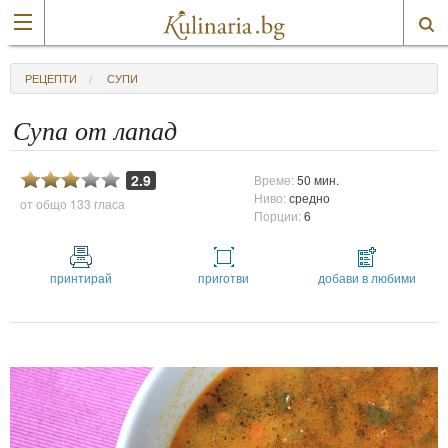
РЕЦЕПТИ
СУПИ
Супа от лапад
2.9
Време:
50 мин.
Ниво:
средно
от общо
133 гласа
Порции:
6
принтирай
приготви
добави в любими