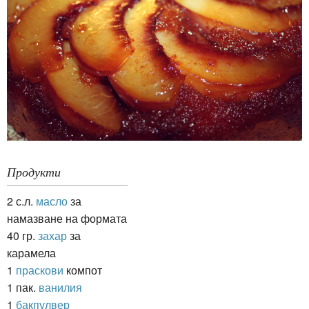
Продукти
2 с.л.
масло
за
намазване на формата
40 гр.
захар
за
карамела
1
праскови
компот
1 пак.
ванилия
1
бакпулвер