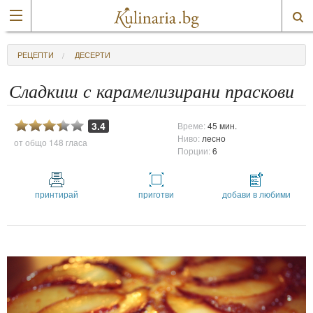
РЕЦЕПТИ
ДЕСЕРТИ
Сладкиш с карамелизирани праскови
3.4
Време:
45 мин.
Ниво:
лесно
от общо
148 гласа
Порции:
6
принтирай
приготви
добави в любими