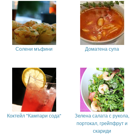
Солени мъфини
Доматена супа
Коктейл "Кампари сода"
Зелена салата с рукола,
портокал, грейпфрут и
скариди