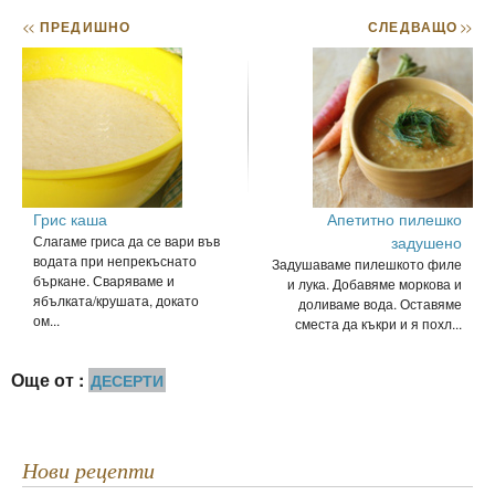
<<
ПРЕДИШНО
СЛЕДВАЩО
>>
Грис каша
Апетитно пилешко
Слагаме гриса да се вари във
задушено
водата при непрекъснато
Задушаваме пилешкото филе
бъркане. Сваряваме и
и лука. Добавяме моркова и
ябълката/крушата, докато
доливаме вода. Оставяме
ом...
сместа да къкри и я похл...
Още от :
ДЕСЕРТИ
Нови рецепти