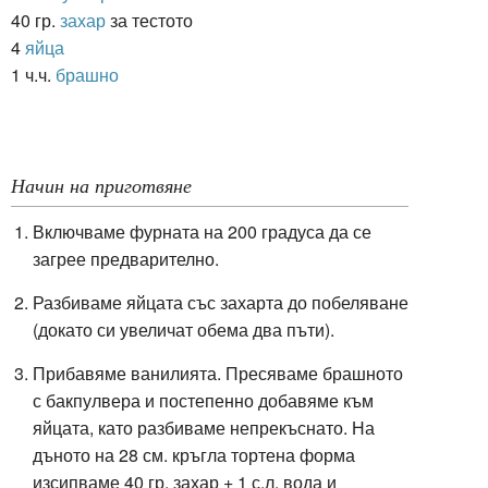
40 гр.
захар
за тестото
4
яйца
1 ч.ч.
брашно
Начин на приготвяне
Включваме фурната на 200 градуса да се
загрее предварително.
Разбиваме яйцата със захарта до побеляване
(докато си увеличат обема два пъти).
Прибавяме ванилията. Пресяваме брашното
с бакпулвера и постепенно добавяме към
яйцата, като разбиваме непрекъснато. На
дъното на 28 см. кръгла тортена форма
изсипваме 40 гр. захар + 1 с.л. вода и