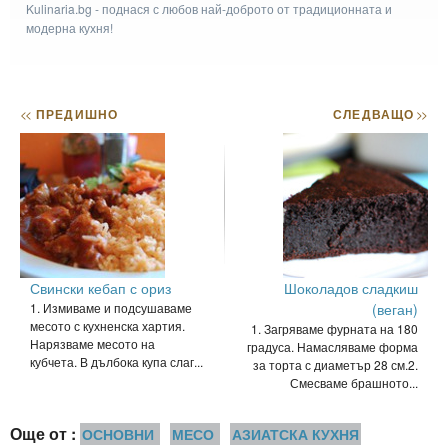
Kulinaria.bg - поднася с любов най-доброто от традиционната и
модерна кухня!
<<
ПРЕДИШНО
СЛЕДВАЩО
>>
Свински кебап с ориз
Шоколадов сладкиш
1. Измиваме и подсушаваме
(веган)
месото с кухненска хартия.
1. Загряваме фурната на 180
Нарязваме месото на
градуса. Намасляваме форма
кубчета. В дълбока купа слаг...
за торта с диаметър 28 см.2.
Смесваме брашното...
Още от :
ОСНОВНИ
МЕСО
АЗИАТСКА КУХНЯ