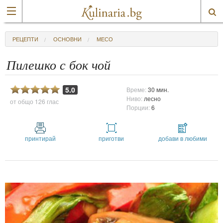
РЕЦЕПТИ
ОСНОВНИ
МЕСО
Пилешко с бок чой
5.0
Време:
30 мин.
Ниво:
лесно
от общо
126 глас
Порции:
6
принтирай
приготви
добави в любими