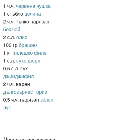
1 ч.ч.
червена чушка
1 стъбло
целина
2 ч.ч. тънко нарязан
бок чой
2 с.л.
олио
100 гр
брашно
1 кг
пилешко филе
1 с.л.
сухо шери
0,5 с.л. сух
джинджифил
2 ч.ч. варен
дългозърнест ориз
0,5 ч.ч. нарязан
зелен
лук
Начин на приготвяне