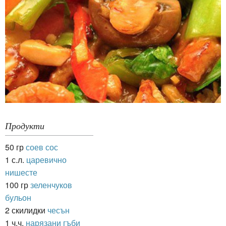
Продукти
50 гр
соев сос
1 с.л.
царевично
нишесте
100 гр
зеленчуков
бульон
2 скилидки
чесън
1 ч.ч.
нарязани гъби