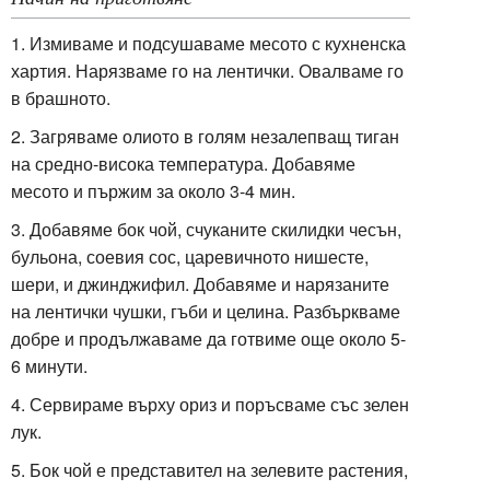
1. Измиваме и подсушаваме месото с кухненска
хартия. Нарязваме го на лентички. Овалваме го
в брашното.
2. Загряваме олиото в голям незалепващ тиган
на средно-висока температура. Добавяме
месото и пържим за около 3-4 мин.
3. Добавяме бок чой, счуканите скилидки чесън,
бульона, соевия сос, царевичното нишесте,
шери, и джинджифил. Добавяме и нарязаните
на лентички чушки, гъби и целина. Разбъркваме
добре и продължаваме да готвиме още около 5-
6 минути.
4. Сервираме върху ориз и поръсваме със зелен
лук.
5. Бок чой е представител на зелевите растения,