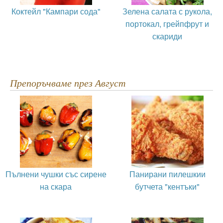
Коктейл "Кампари сода"
Зелена салата с рукола,
портокал, грейпфрут и
скариди
Препоръчваме през Август
Пълнени чушки със сирене
Панирани пилешкии
на скара
бутчета "кентъки"