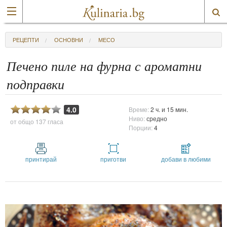
РЕЦЕПТИ
ОСНОВНИ
МЕСО
Печено пиле на фурна с ароматни
подправки
4.0
Време:
2 ч. и 15 мин.
Ниво:
средно
от общо
137 гласа
Порции:
4
принтирай
приготви
добави в любими