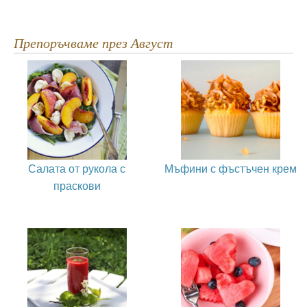
Препоръчваме през Август
Салата от рукола с
Мъфини с фъстъчен крем
праскови