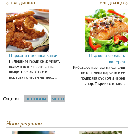
<<
ПРЕДИШНО
СЛЕДВАЩО
>>
Пържени пилешки хапки
Пържена сьомга с
Пилешките гърди се измиват,
каперси
подсушават и нарязват на
Рибата се нарязва на еднакви
ивици. Посоляват се и
по големина парчета и се
поръсват с чесън на прах. ...
подправя със сол и черен
пипер. Пържи се в наго...
Още от :
ОСНОВНИ
МЕСО
Нови рецепти