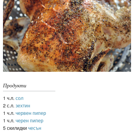
Продукти
1 ч.л.
сол
2 с.л.
зехтин
1 ч.л.
червен пипер
1 ч.л.
черен пипер
5 скилидки
чесън