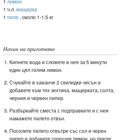
1
лимон
1 ч.л.
мащерка
1
пиле
, около 1-1,5 кг
Начин на приготвяне
Кипнете вода и сложете в нея за 5 минути
един цял голям лимон.
Счукайте в хаванче 2 скилидки чесън и
добавете към тях зехтина, мащерката, солта,
черния и червен пипер.
Разбъркайте сместа с подправките и с нея
намажете пилето отвън.
Посолете пилето отвътре със сол и черен
пипер и добавете горещия лимон, но преди