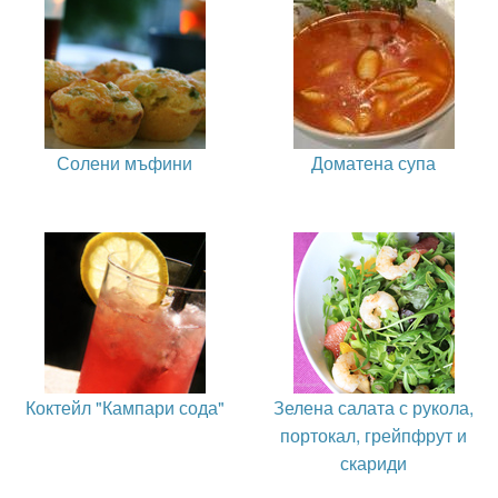
Солени мъфини
Доматена супа
Коктейл "Кампари сода"
Зелена салата с рукола,
портокал, грейпфрут и
скариди