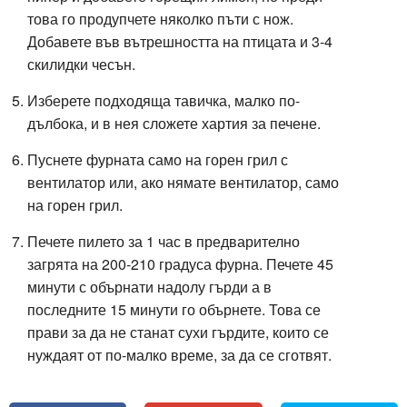
това го продупчете няколко пъти с нож.
Добавете във вътрешността на птицата и 3-4
скилидки чесън.
Изберете подходяща тавичка, малко по-
дълбока, и в нея сложете хартия за печене.
Пуснете фурната само на горен грил с
вентилатор или, ако нямате вентилатор, само
на горен грил.
Печете пилето за 1 час в предварително
загрята на 200-210 градуса фурна. Печете 45
минути с обърнати надолу гърди а в
последните 15 минути го обърнете. Това се
прави за да не станат сухи гърдите, които се
нуждаят от по-малко време, за да се сготвят.