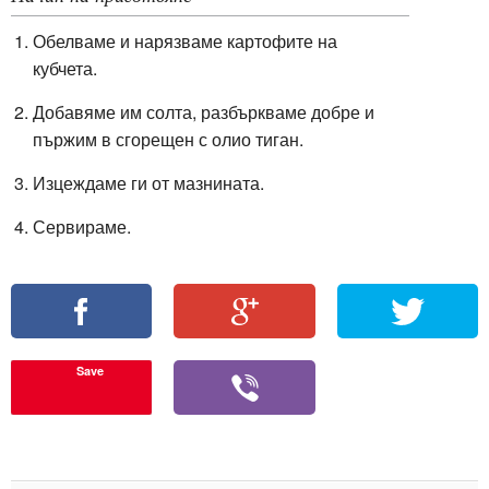
Обелваме и нарязваме картофите на
кубчета.
Добавяме им солта, разбъркваме добре и
пържим в сгорещен с олио тиган.
Изцеждаме ги от мазнината.
Сервираме.
Save