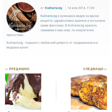
от
Kulinaria.bg
14 юли 2014, 11:00
Kulinaria.bg
e кулинарна медия за вкусни
рецепти, здравословно хранене и изтънчени
гурме фантазии. В Kulinaria.bg храната
заживява и има ново, по-изкусително
присъствие.
Kulinaria.bg - поднася с любов най-доброто от традиционната и
модерна кухня!
<<
ПРЕДИШНО
СЛЕДВАЩО
>>