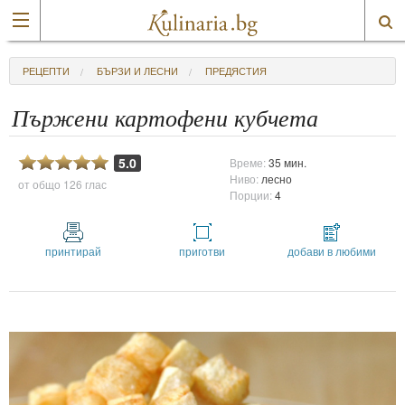
РЕЦЕПТИ
БЪРЗИ И ЛЕСНИ
ПРЕДЯСТИЯ
Пържени картофени кубчета
5.0
Време:
35 мин.
Ниво:
лесно
от общо
126 глас
Порции:
4
принтирай
приготви
добави в любими