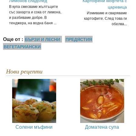
Лимонов сладолед
Картофени кюфтета с
В купа смесваме жълтъците
царевица
със захарта и сока от лимона,
Измиваме и сваряваме
и разбиваме добре. В
картофите. След това ги
тенджера, на водна баня ...
обелва...
Още от :
БЪРЗИ И ЛЕСНИ
ПРЕДЯСТИЯ
ВЕГЕТАРИАНСКИ
Нови рецепти
Солени мъфини
Доматена супа