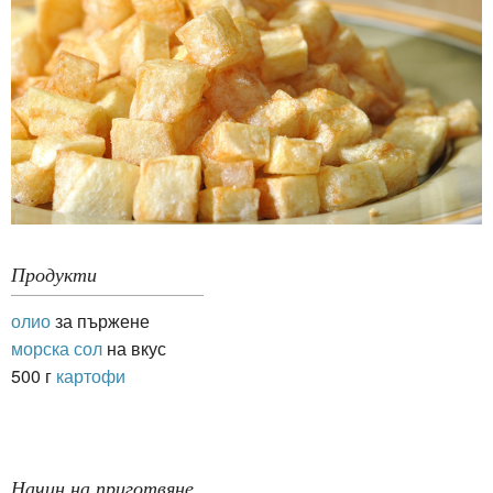
Продукти
олио
за пържене
морска сол
на вкус
500 г
картофи
Начин на приготвяне