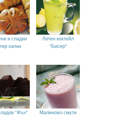
ни и сладки
Летен коктейл
тер хапки
"Бисер"
ладов "Фъч"
Малиново смути