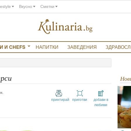
festyle
Вкусно
Сметки
И И CHEFS
НАПИТКИ
ЗАВЕДЕНИЯ
ЗДРАВОС
ерси
Но
н.
принтирай
приготви
добави в
любими