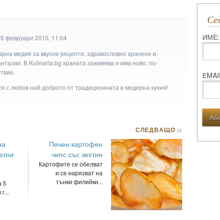
С
ИМЕ:
25 февруари 2015, 11:04
арна медия за вкусни рецепти, здравословно хранене и
тазии. В Kulinaria.bg храната заживява и има ново, по-
твие.
ЕMAI
ася с любов най-доброто от традиционната и модерна кухня!
СЛЕДВАЩО
>>
на
Печен картофен
атни
чипс със зехтин
Картофите се обелват
и се нарязват на
тънки филийки...
а 5
г...