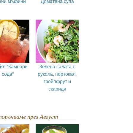
ени мъфини
Доматена супа
ейл "Кампари
Зелена салата с
сода"
рукола, портокал,
грейпфрут и
скариди
епоръчваме през Август