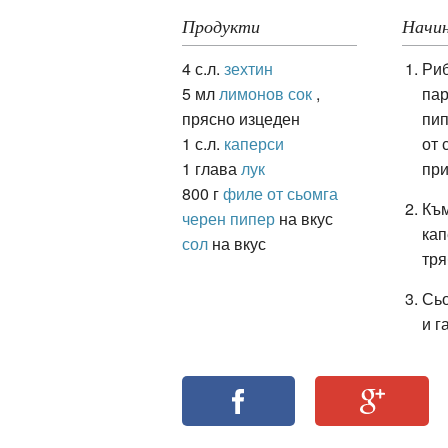
Продукти
Начин
4 с.л.
зехтин
Риб
ация
5 мл
лимонов сок
,
пар
прясно изцеден
пип
1 с.л.
каперси
от 
1 глава
лук
при
800 г
филе от сьомга
Към
черен пипер
на вкус
кап
сол
на вкус
тря
Сьо
и г