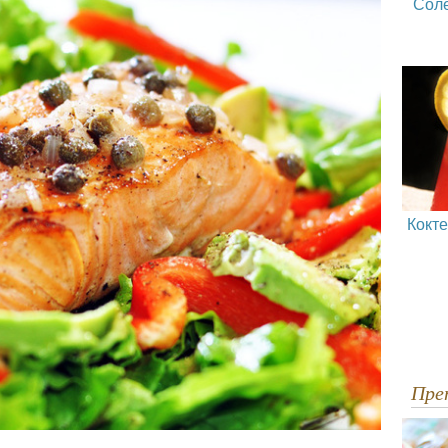
Сол
Кокт
Пр