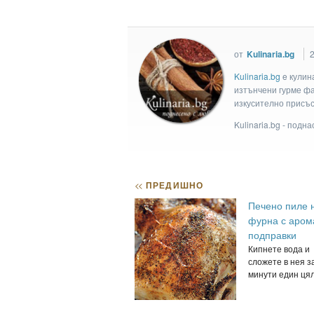
от
Kulinaria.bg
Kulinaria.bg
e кулин
изтънчени гурме фан
изкусително присъс
Kulinaria.bg - подн
<<
ПРЕДИШНО
Печено пиле 
фурна с аром
подправки
Кипнете вода и
сложете в нея з
минути един цял 