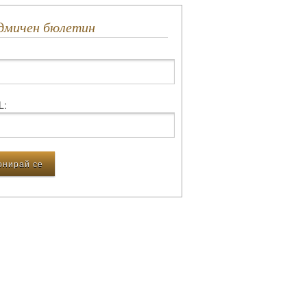
едмичен бюлетин
L: