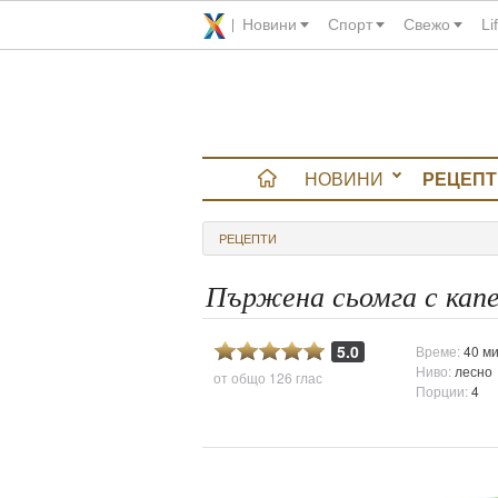
Новини
Спорт
Свежо
Li
НОВИНИ
РЕЦЕПТ
вюта
РЕЦЕПТИ
итно
Пържена сьомга с кап
 градина
5.0
Време:
40 ми
Ниво:
лесно
от общо
126 глас
и Chefs
Порции:
4