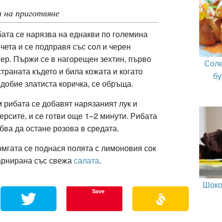
 на приготвяне
ата се нарязва на еднакви по големина
чета и се подправя със сол и черен
ер.
Пържи се в нагорещен зехтин, първо
Соле
страната където и била кожата и когато
бу
добие златиста коричка, се обръща.
 рибата се добавят нарязаният лук и
ерсите, и се готви още 1–2 минути. Рибата
бва да остане розова в средата.
мгата се поднася полята с лимоновия сок
арнирана
със свежа
салата
.
Шоко
Save