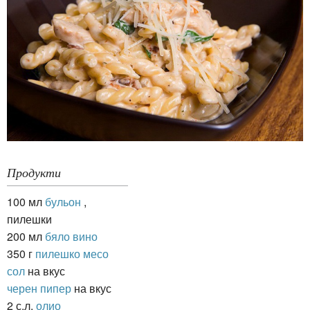
Продукти
100 мл
бульон
,
пилешки
200 мл
бяло вино
350 г
пилешко месо
сол
на вкус
черен пипер
на вкус
2 с.л.
олио