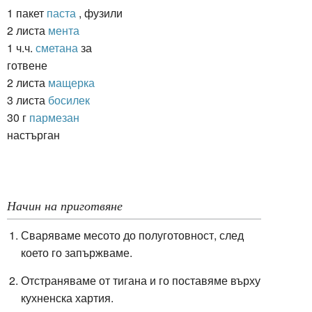
1 пакет
паста
, фузили
2 листа
мента
1 ч.ч.
сметана
за
готвене
2 листа
мащерка
3 листа
босилек
30 г
пармезан
настърган
Начин на приготвяне
Сваряваме месото до полуготовност, след
което го запържваме.
Отстраняваме от тигана и го поставяме върху
кухненска хартия.