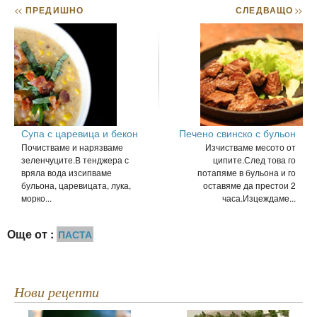
<<
ПРЕДИШНО
СЛЕДВАЩО
>>
Супа с царевица и бекон
Печено свинско с бульон
Почистваме и нарязваме
Изчистваме месото от
зеленчуците.В тенджера с
ципите.След това го
вряла вода изсипваме
потапяме в бульона и го
бульона, царевицата, лука,
оставяме да престои 2
морко...
часа.Изцеждаме...
Още от :
ПАСТА
Нови рецепти