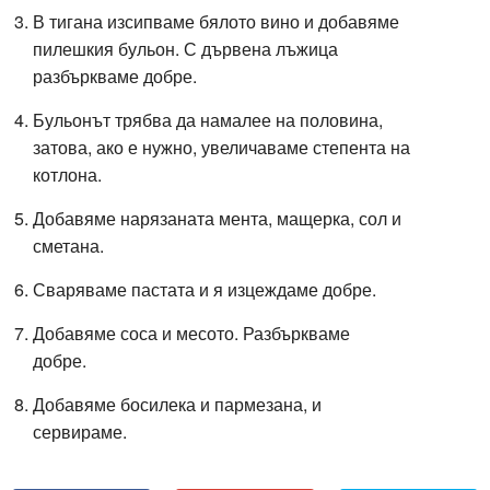
В тигана изсипваме бялото вино и добавяме
пилешкия бульон. С дървена лъжица
разбъркваме добре.
Бульонът трябва да намалее на половина,
затова, ако е нужно, увеличаваме степента на
котлона.
Добавяме нарязаната мента, мащерка, сол и
сметана.
Сваряваме пастата и я изцеждаме добре.
Добавяме соса и месото. Разбъркваме
добре.
Добавяме босилека и пармезана, и
сервираме.