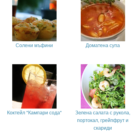
Солени мъфини
Доматена супа
Коктейл "Кампари сода"
Зелена салата с рукола,
портокал, грейпфрут и
скариди