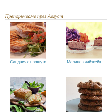
Препоръчваме през Август
Сандвич с прошуто
Малинов чийзкейк