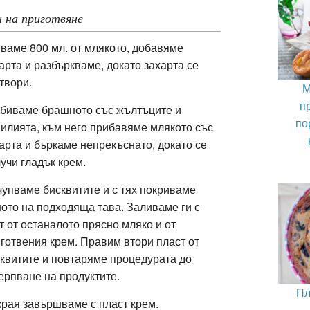
 на приготвяне
ваме 800 мл. от млякото, добавяме
арта и разбъркваме, докато захарта се
твори.
М
п
биваме б
рашното
със жълтъците и
по
илията, към него прибавяме млякото със
арта и бъркаме непрекъснато, докато се
учи гладък крем.
чупваме б
исквитите
и с тях покриваме
ото на подходяща тава. Заливаме ги с
т от останалото прясно мляко и от
готвения крем. Правим втори пласт от
квитите и повтаряме процедурата до
ерпване на продуктите.
Пл
рая завършваме с пласт крем.