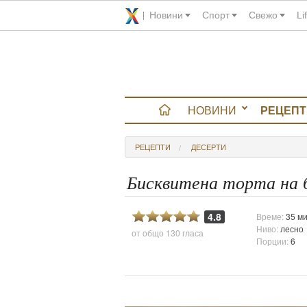
Новини
Спорт
Свежо
Li
НОВИНИ
РЕЦЕПТ
вюта
РЕЦЕПТИ
ДЕСЕРТИ
итно
Бисквитена торта на 
 градина
4.8
Време:
35 ми
Ниво:
лесно
от общо
130 гласа
и Chefs
Порции:
6