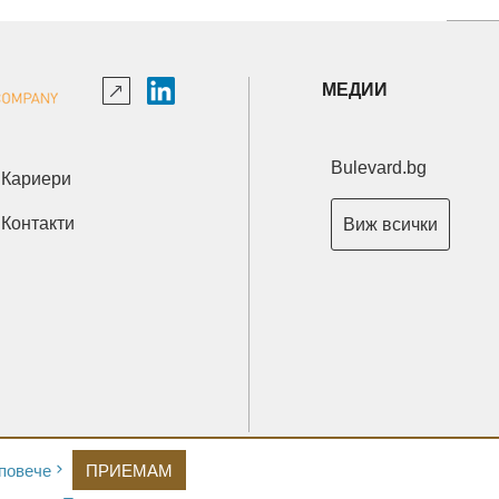
МЕДИИ
Bulevard.bg
Кариери
Контакти
Виж всички
Copyright © 2026 Ксениум ООД. Всички права запазени.
повече
ПРИЕМАМ
Developed by
XeniumCompany.com