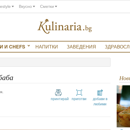
festyle
Вкусно
Сметки
И И CHEFS
НАПИТКИ
ЗАВЕДЕНИЯ
ЗДРАВОС
баба
Но
н.
принтирай
приготви
добави в
любими