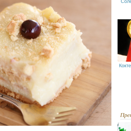
Сол
Кокт
Пр