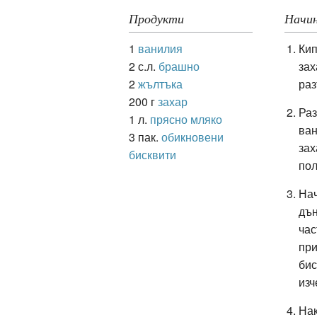
Продукти
Начин
1
ванилия
Кип
ация
2 с.л.
брашно
зах
2
жълтъка
раз
200 г
захар
Раз
1 л.
прясно мляко
ван
3 пак.
обикновени
зах
бисквити
пол
На
дън
час
при
бис
изч
Нак