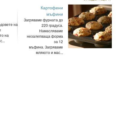
Картофени
мъфини
Загряваме фурната до
одовете на
220 градуса.
х
Намасляваме
то на
незалепваща форма
...
за 12
мъфина. Загряваме
млякото и мас...