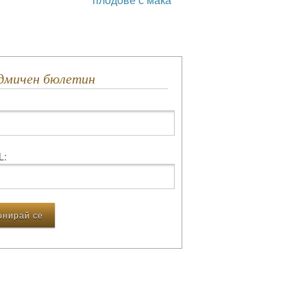
едмичен бюлетин
L: