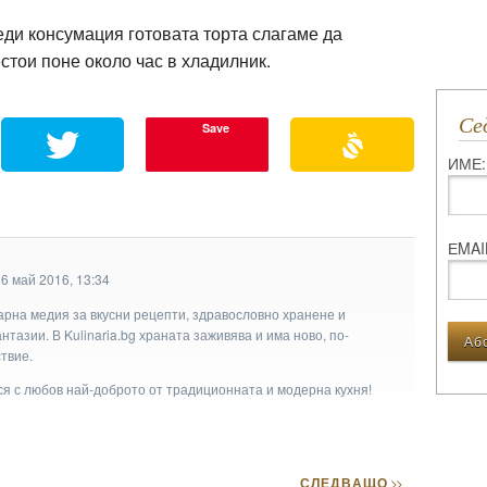
ди консумация готовата торта слагаме да
стои поне около час в хладилник.
С
Save
ИМЕ:
ЕMAI
6 май 2016, 13:34
арна медия за вкусни рецепти, здравословно хранене и
тазии. В Kulinaria.bg храната заживява и има ново, по-
твие.
ася с любов най-доброто от традиционната и модерна кухня!
СЛЕДВАЩО
>>