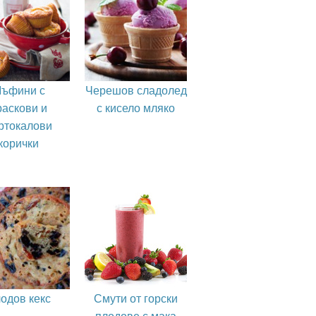
ъфини с
Черешов сладолед
раскови и
с кисело мляко
ртокалови
корички
одов кекс
Смути от горски
плодове с мака