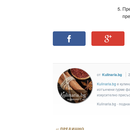
Пре
пре
от
Kulinaria.bg
2
Kulinaria.bg
e кулин
изтънчени гурме фан
изкусително присъс
Kulinaria.bg - подн
<<
ПРЕДИШНО