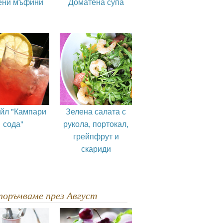
ени мъфини
Доматена супа
ейл "Кампари
Зелена салата с
сода"
рукола, портокал,
грейпфрут и
скариди
епоръчваме през Август