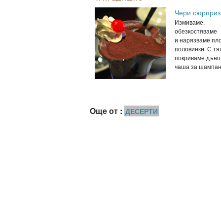
Чери сюрприз
Измиваме,
обезкостяваме
и нарязваме пл
половинки. С тя
покриваме дъно
чаша за шампанс
Още от :
ДЕСЕРТИ