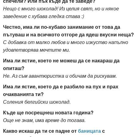
спечели? Или пък къде да те заведе?
Нещо с много шоколад! Из целия свят, но и някое
заведение с хубава гледка става :)
Честно, има ли по-хубаво занимание от това да
пътуваш и на всичкото отгоре да ядеш вкусни неща?
С добавка от малко любов и много изкуство напълно
удовлетворява мечтите ми.
Има ли ястие, което не можеш да се накараш да
опиташ?
Не. Аз съм авантюристка и обичам да рискувам.
Има ли ястие, което да е разбило на пух и прах
очакванията ти?
Соления белгийски шоколад.
Къде ще посрещнеш новата година?
Още не знам, има време до тогава.
Какво искаш да ти се падне от
баницата
с