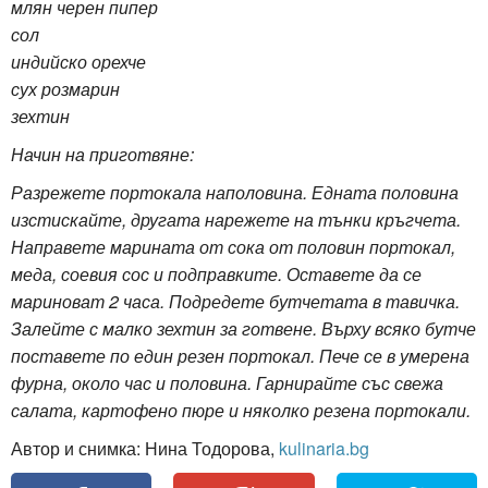
млян черен пипер
сол
индийско орехче
сух розмарин
зехтин
Начин на приготвяне:
Разрежете портокала наполовина. Едната половина
изстискайте, другата нарежете на тънки кръгчета.
Направете марината от сока от половин портокал,
меда, соевия сос и подправките. Оставете да се
мариноват 2 часа. Подредете бутчетата в тавичка.
Залейте с малко зехтин за готвене. Върху всяко бутче
поставете по един резен портокал. Пече се в умерена
фурна, около час и половина. Гарнирайте със свежа
салата, картофено пюре и няколко резена портокали.
Автор и снимка: Нина Тодорова,
kulinaria.bg