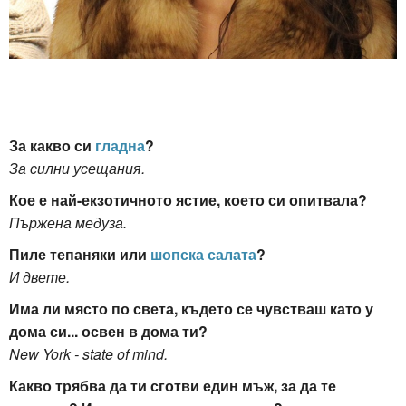
За какво си
гладна
?
За силни усещания.
Кое е най-екзотичното ястие, което си опитвала?
Пържена медуза.
Пиле тепаняки или
шопска салата
?
И двете.
Има ли място по света, където се чувстваш като у
дома си... освен в дома ти?
New York - state of mind.
Какво трябва да ти сготви един мъж, за да те