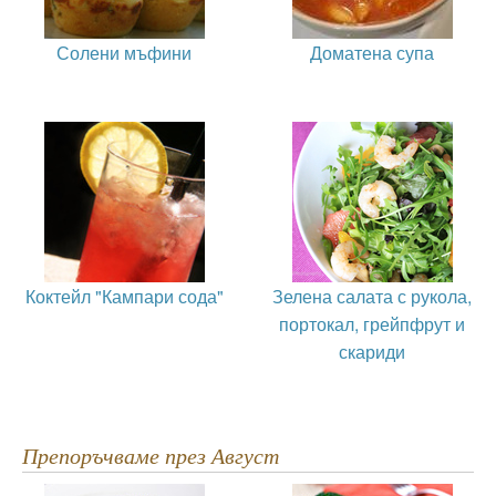
Солени мъфини
Доматена супа
Коктейл "Кампари сода"
Зелена салата с рукола,
портокал, грейпфрут и
скариди
Препоръчваме през Август