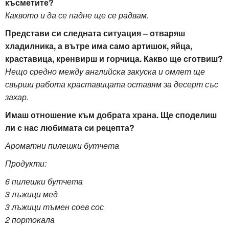
късметите?
Каквото и да се падне ще се радвам.
Представи си следната ситуация – отваряш
хладилника, а вътре има само артишок, яйца,
краставица, кренвирш и горчица. Какво ще сготвиш?
Нещо средно между английска закуска и омлет ще
свърши работа краставицата оставям за десерт със
захар.
Имаш отношение към добрата храна. Ще споделиш
ли с нас любимата си рецепта?
Ароматни пилешки бутчета
Продукти:
6 пилешки бутчета
3 лъжици мед
3 лъжици тъмен соев сос
2 портокала