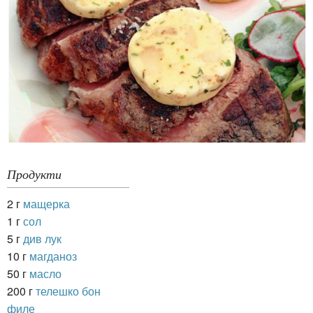
Продукти
2 г
мащерка
1 г
сол
5 г
див лук
10 г
магданоз
50 г
масло
200 г
телешко бон
филе