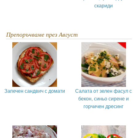
скариди
Препоръчваме през Август
Запечен сандвич с домати
Салата от зелен фасул с
бекон, синьо сирене и
горчичен дресинг