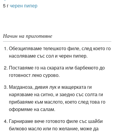
5 г
черен пипер
Начин на приготвяне
Обезципяваме телешкото филе, след което го
насоляваме със сол и черен пипер.
Поставяме го на скарата или барбекюто до
готовност леко сурово.
Магданоза, дивия лук и мащерката ги
нарязваме на ситно, и заедно със солта ги
прибавяме към маслото, което след това го
оформяме на салам.
Гарнираме вече готовото филе със шайби
билково масло или по желание, може да