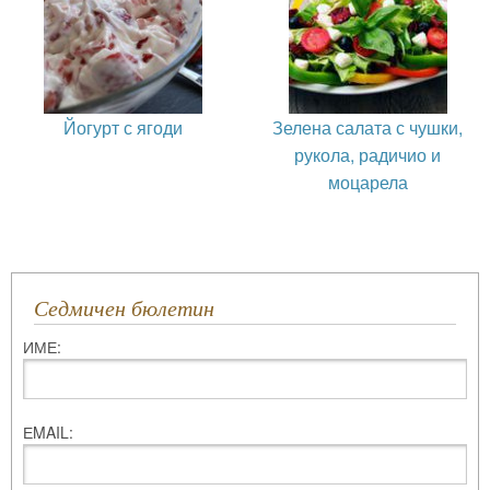
Йогурт с ягоди
Зелена салата с чушки,
рукола, радичио и
моцарела
Седмичен бюлетин
ИМЕ:
ЕMAIL: