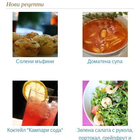
Нови рецепти
Солени мъфини
Доматена супа
Коктейл "Кампари сода"
Зелена салата с рукола,
портокал, грейпфрут и