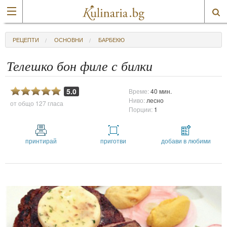
РЕЦЕПТИ
ОСНОВНИ
БАРБЕКЮ
Телешко бон филе с билки
5.0
Време:
40 мин.
Ниво:
лесно
от общо
127 гласа
Порции:
1
принтирай
приготви
добави в любими