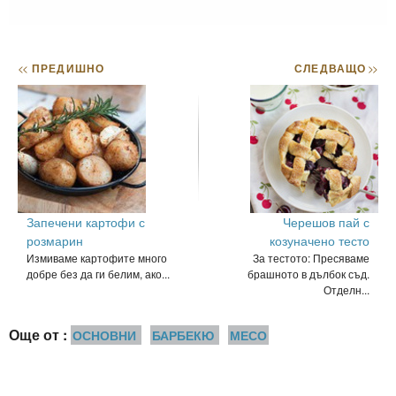
<<
ПРЕДИШНО
СЛЕДВАЩО
>>
Запечени картофи с
Черешов пай с
розмарин
козуначено тесто
Измиваме картофите много
За тестото: Пресяваме
добре без да ги белим, ако...
брашното в дълбок съд.
Отделн...
Още от :
ОСНОВНИ
БАРБЕКЮ
МЕСО