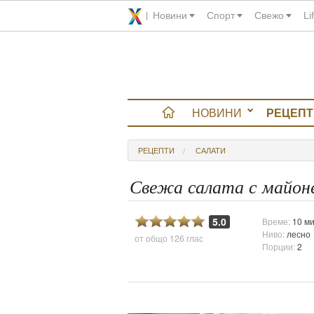
Новини
Спорт
Свежо
Li
НОВИНИ
РЕЦЕПТ
вюта
РЕЦЕПТИ
САЛАТИ
итно
Свежа салата с майон
 градина
5.0
Време:
10 ми
Ниво:
лесно
от общо
126 глас
и Chefs
Порции:
2