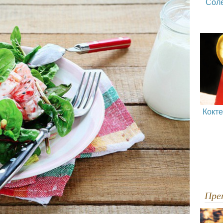
Сол
Кокт
Пр