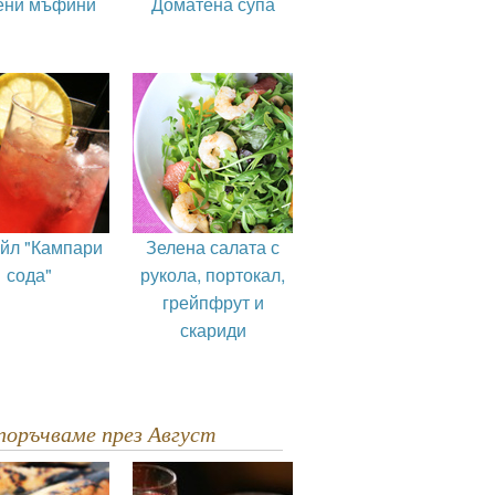
ени мъфини
Доматена супа
ейл "Кампари
Зелена салата с
сода"
рукола, портокал,
грейпфрут и
скариди
епоръчваме през Август