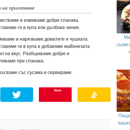
 на приготвяне
истваме и измиваме добре спанака.
тавяме го в купа или дълбока чиния.
Ма
иваме и нарязваме доматите и чушката.
сьомг
тавяме ги в купа и добавяме майонезата
ол на вкус. Разбъркваме добре и
пиваме при спанака.
ъсваме със сусама и сервираме.
Save
Пица
кашк