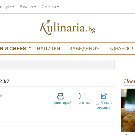
festyle
Вкусно
Сметки
И И CHEFS
НАПИТКИ
ЗАВЕДЕНИЯ
ЗДРАВОС
еза
Но
н.
принтирай
приготви
добави в
любими