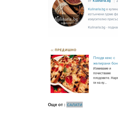
от
Kulinaria.bg
Kulinaria.bg
e кулин
изтънчени гурме фан
изкусително присъс
Kulinaria.bg - подн
<<
ПРЕДИШНО
Плодв кекс с
желирани бон
Измиваме и
почистваме
плодовете. Нар
ги на ку...
Още от :
САЛАТИ