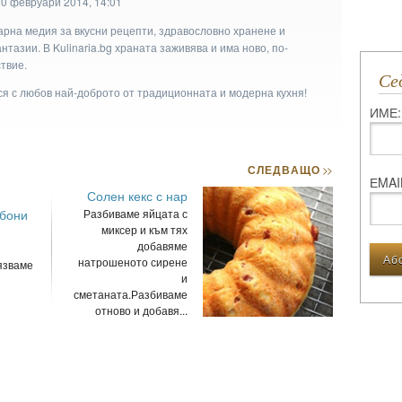
20 февруари 2014, 14:01
арна медия за вкусни рецепти, здравословно хранене и
тазии. В Kulinaria.bg храната заживява и има ново, по-
твие.
С
ася с любов най-доброто от традиционната и модерна кухня!
ИМЕ:
СЛЕДВАЩО
>>
ЕMAI
Солен кекс с нар
бони
Разбиваме яйцата с
миксер и към тях
добавяме
натрошеното сирене
язваме
и
сметаната.Разбиваме
отново и добавя...