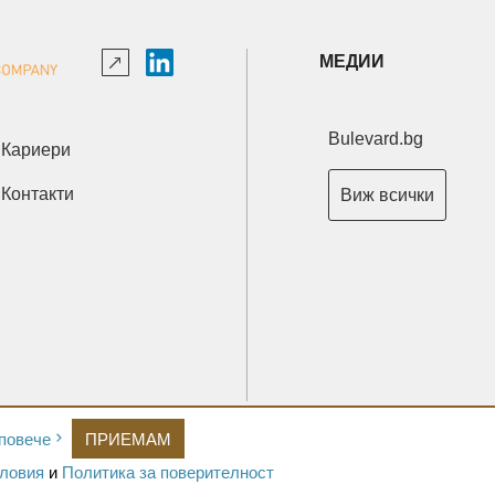
МЕДИИ
Bulevard.bg
Кариери
Контакти
Виж всички
Copyright © 2026 Ксениум ООД. Всички права запазени.
повече
ПРИЕМАМ
Developed by
XeniumCompany.com
ловия
и
Политика за поверителност