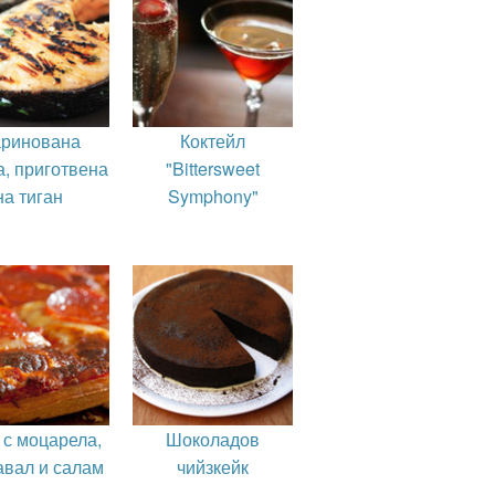
ринована
Коктейл
а, приготвена
"Bittersweet
на тиган
Symphony"
 с моцарела,
Шоколадов
авал и салам
чийзкейк