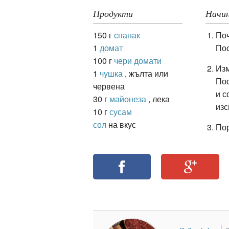
Продукти
Начин
150 г
спанак
Поч
ация
1
домат
Пос
100 г
чери домати
Изм
1
чушка
, жълта или
Пос
червена
и с
30 г
майонеза
, лека
изс
10 г
сусам
сол
на вкус
Пор