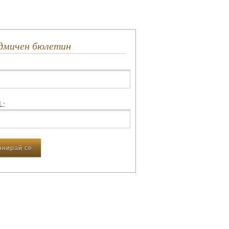
едмичен бюлетин
L: