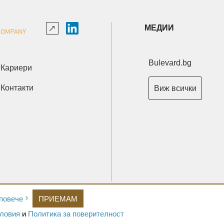
МЕДИИ
Bulevard.bg
Кариери
Контакти
Виж всички
Copyright © 2026 Ксениум ООД. Всички права запазени.
повече
ПРИЕМАМ
Developed by
XeniumCompany.com
ловия
и
Политика за поверителност