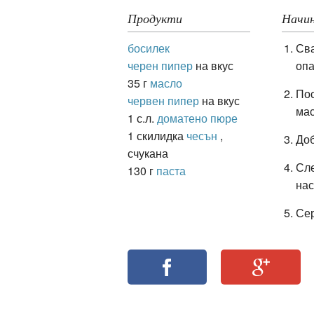
Продукти
Начин
босилек
Сва
ация
черен пипер
на вкус
опа
35 г
масло
Пос
червен пипер
на вкус
мас
1 с.л.
доматено пюре
1 скилидка
чесън
,
Доб
счукана
Сле
130 г
паста
нас
Се