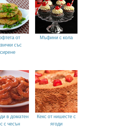
юфтета от
Мъфини с кола
квички със
сирене
ди в доматен
Кекс от нишесте с
с с чесън
ягоди