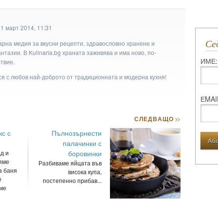
1 март 2014, 11:31
С
арна медия за вкусни рецепти, здравословно хранене и
тазии. В Kulinaria.bg храната заживява и има ново, по-
ИМЕ:
твие.
ася с любов най-доброто от традиционната и модерна кухня!
ЕMAI
СЛЕДВАЩО
>>
с с
Пълнозърнести
палачинки с
д и
боровинки
яме
Разбиваме яйцата във
а баня
висока купа,
е
постепенно прибав...
ме