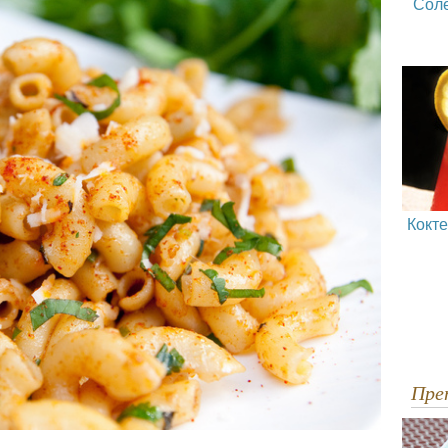
Сол
Кокт
Пр