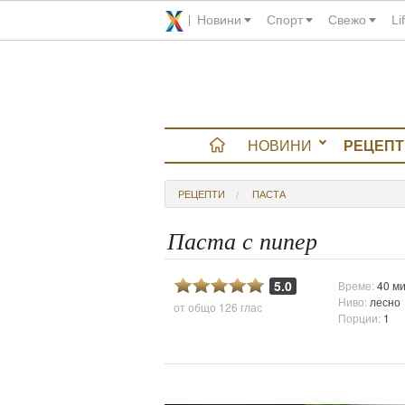
Новини
Спорт
Свежо
Li
НОВИНИ
РЕЦЕПТ
вюта
РЕЦЕПТИ
ПАСТА
итно
Паста с пипер
 градина
5.0
Време:
40 ми
Ниво:
лесно
от общо
126 глас
и Chefs
Порции:
1