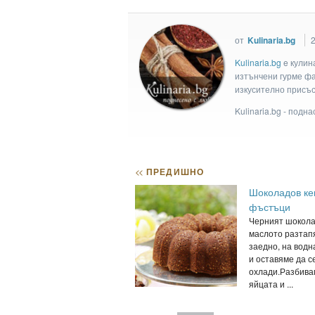
от
Kulinaria.bg
2
Kulinaria.bg
e кулин
изтънчени гурме фан
изкусително присъс
Kulinaria.bg - подн
<<
ПРЕДИШНО
Шоколадов кек
фъстъци
Черният шокола
маслото разтап
заедно, на водн
и оставяме да с
охлади.Разбива
яйцата и ...