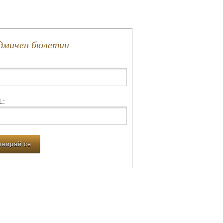
едмичен бюлетин
L: