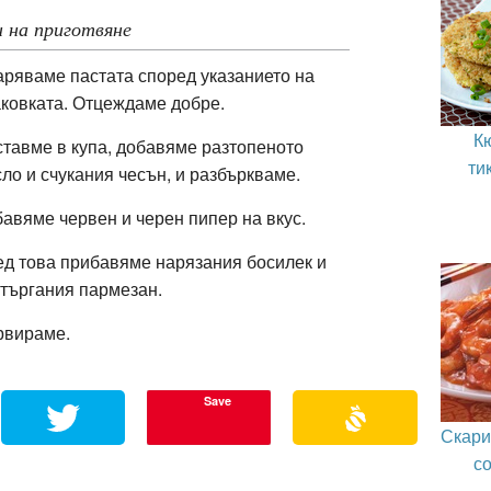
 на приготвяне
ряваме пастата според указанието на
ковката. Отцеждаме добре.
К
тавме в купа, добавяме разтопеното
ти
ло и счукания чесън, и разбъркваме.
авяме червен и черен пипер на вкус.
д това прибавяме нарязания босилек и
търгания пармезан.
рвираме.
Save
Скари
со