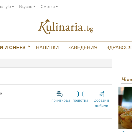
festyle
Вкусно
Сметки
И И CHEFS
НАПИТКИ
ЗАВЕДЕНИЯ
ЗДРАВОС
Но
н.
принтирай
приготви
добави в
любими