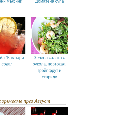
ени мъфини
Доматена супа
ейл "Кампари
Зелена салата с
сода"
рукола, портокал,
грейпфрут и
скариди
епоръчваме през Август