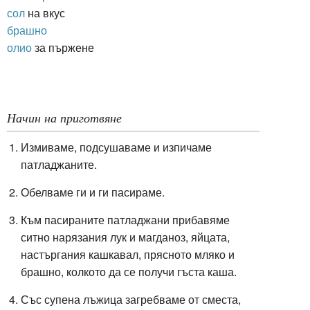
сол
на вкус
брашно
олио
за пържене
Начин на приготвяне
Измиваме, подсушаваме и изпичаме
патладжаните.
Обелваме ги и ги пасираме.
Към пасираните патладжани прибавяме
ситно нарязания лук и магданоз, яйцата,
настъргания кашкавал, прясното мляко и
брашно, колкото да се получи гъста каша.
Със супена лъжица загребваме от сместа,