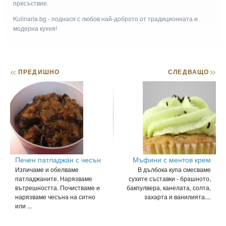
присъствие.
Kulinaria.bg - поднася с любов най-доброто от традиционната и
модерна кухня!
<<
ПРЕДИШНО
СЛЕДВАЩО
>>
Печен патладжан с чесън
Мъфини с ментов крем
Изпичаме и обелваме
В дълбока купа смесваме
патладжаните. Нарязваме
сухите съставки - брашното,
вътрешността. Почистваме и
бакпулвера, канелата, солта,
нарязваме чесъна на ситно
захарта и ванилията....
или ...