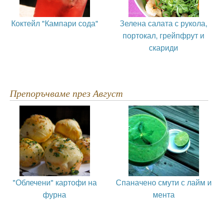
Коктейл "Кампари сода"
Зелена салата с рукола,
портокал, грейпфрут и
скариди
Препоръчваме през Август
"Облечени" картофи на
Спаначено смути с лайм и
фурна
мента