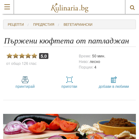
РЕЦЕПТИ
ПРЕДЯСТИЯ
ВЕГЕТАРИАНСКИ
Пържени кюфтета от патладжан
5.0
Време:
50 мин.
Ниво:
лесно
от общо
126 глас
Порции:
4
принтирай
приготви
добави в любими