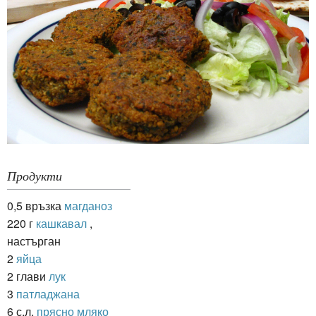
Продукти
0,5 връзка
магданоз
220 г
кашкавал
,
настърган
2
яйца
2 глави
лук
3
патладжана
6 с.л.
прясно мляко