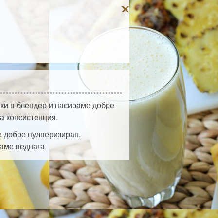
вки в блендер и пасираме добре
а консистенция.
 е добре пулверизиран.
раме веднага