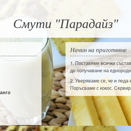
Смути "Парадайз"
Начин на приготвяне
1. Поставяме всички съста
до получаване на еднородн
2. Уверяваме се, че и леда
Поръсваме с кокос. Серви
анго