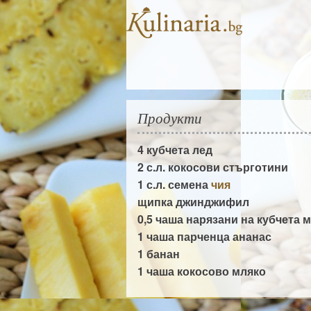
Продукти
4 кубчета
лед
2 с.л.
кокосови стърготини
1 с.л. семена
чия
щипка
джинджифил
0,5 чаша нарязани на кубчета
м
1 чаша парченца
ананас
1
банан
1 чаша
кокосово мляко