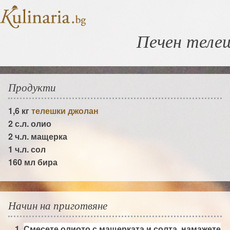
Печен теле
Продукти
1,6 кг
телешки джолан
2 с.л.
олио
2 ч.л.
мащерка
1 ч.л.
сол
160 мл
бира
Начин на приготвяне
Смесете олиото с мащерката и солта, намажете