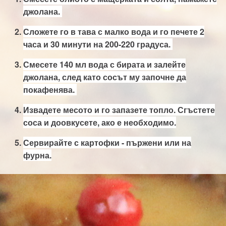
джолана.
Сложете го в тава с малко вода и го печете 2
часа и 30 минути на 200-220 градуса.
Смесете 140 мл вода с бирата и залейте
джолана, след като сосът му започне да
покафенява.
Извадете месото и го запазете топло. Сгъстете
соса и доовкусете, ако е необходимо.
Сервирайте с картофки - пържени или на
фурна.