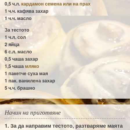
0,5 ч.л.
кардамон семена или на прах
1 ч.ч.
кафява захар
1 ч.ч.
масло
За тестото
1 ч.л.
сол
2
яйца
6 с.л.
масло
0,5 чаша
захар
1,5 чаша
мляко
1 пакетче
суха мая
1 пак.
ванилена захар
5 ч.ч.
брашно
Начин на приготвяне
1. За да направим тестото, разтваряме маята