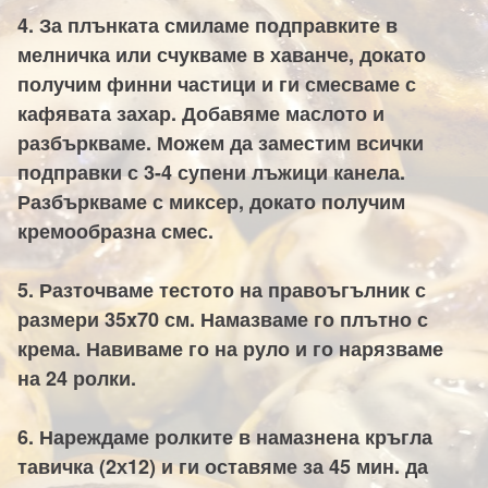
4. За плънката смиламе подправките в
мелничка или счукваме в хаванче, докато
получим финни частици и ги смесваме с
кафявата захар. Добавяме маслото и
разбъркваме. Можем да заместим всички
подправки с 3-4 супени лъжици канела.
Разбъркваме с миксер, докато получим
кремообразна смес.
5. Разточваме тестото на правоъгълник с
размери 35x70 см. Намазваме го плътно с
крема. Навиваме го на руло и го нарязваме
на 24 ролки.
6. Нареждаме ролките в намазнена кръгла
тавичка (2х12) и ги оставяме за 45 мин. да