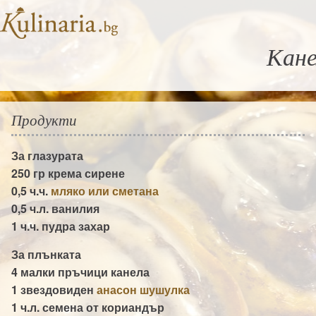
Кане
Продукти
За глазурата
250 гр
крема сирене
0,5 ч.ч.
мляко или сметана
0,5 ч.л.
ванилия
1 ч.ч.
пудра захар
За плънката
4 малки пръчици
канела
1 звездовиден
анасон шушулка
1 ч.л. семена от
кориандър