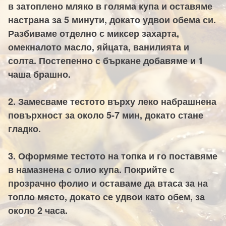
в затоплено мляко в голяма купа и оставяме
настрана за 5 минути, докато удвои обема си.
Разбиваме отделно с миксер захарта,
омекналото масло, яйцата, ванилията и
солта. Постепенно с бъркане добавяме и 1
чаша брашно.
2. Замесваме тестото върху леко набрашнена
повърхност за около 5-7 мин, докато стане
гладко.
3. Оформяме тестото на топка и го поставяме
в намазнена с олио купа. Покрийте с
прозрачно фолио и оставаме да втаса за на
топло място, докато се удвои като обем, за
около 2 часа.